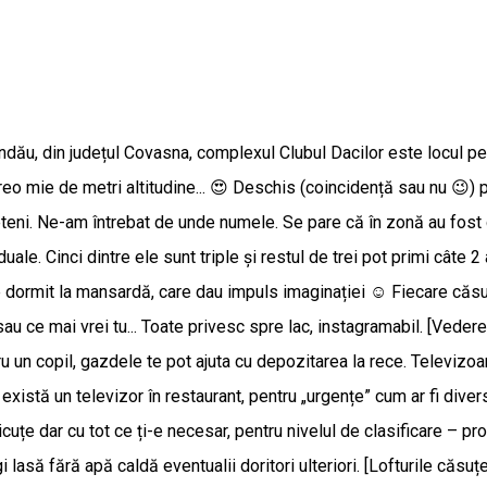
ndău, din județul Covasna, complexul Clubul Dacilor este locul perf
a vreo mie de metri altitudine... 😍 Deschis (coincidență sau nu 😉
rieteni. Ne-am întrebat de unde numele. Se pare că în zonă au fost
le. Cinci dintre ele sunt triple și restul de trei pot primi câte 2 ad
 de dormit la mansardă, care dau impuls imaginației ☺️ Fiecare căs
 ce mai vrei tu... Toate privesc spre lac, instagramabil. [Vedere 
tru un copil, gazdele te pot ajuta cu depozitarea la rece. Televizoa
; există un televizor în restaurant, pentru „urgențe” cum ar fi div
icuțe dar cu tot ce ți-e necesar, pentru nivelul de clasificare – 
ngi lasă fără apă caldă eventualii doritori ulteriori. [Lofturile că