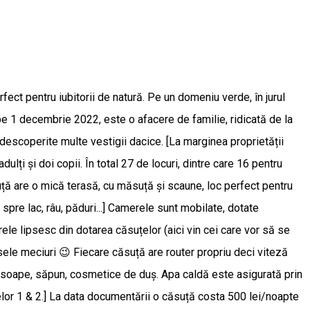
ect pentru iubitorii de natură. Pe un domeniu verde, în jurul
) pe 1 decembrie 2022, este o afacere de familie, ridicată de la
 descoperite multe vestigii dacice. [La marginea proprietății
ulți și doi copii. În total 27 de locuri, dintre care 16 pentru
uță are o mică terasă, cu măsuță și scaune, loc perfect pentru
spre lac, râu, păduri...] Camerele sunt mobilate, dotate
rele lipsesc din dotarea căsuțelor (aici vin cei care vor să se
ersele meciuri 😉 Fiecare căsuță are router propriu deci viteză
prosoape, săpun, cosmetice de duș. Apa caldă este asigurată prin
suțelor 1 & 2.] La data documentării o căsuță costa 500 lei/noapte