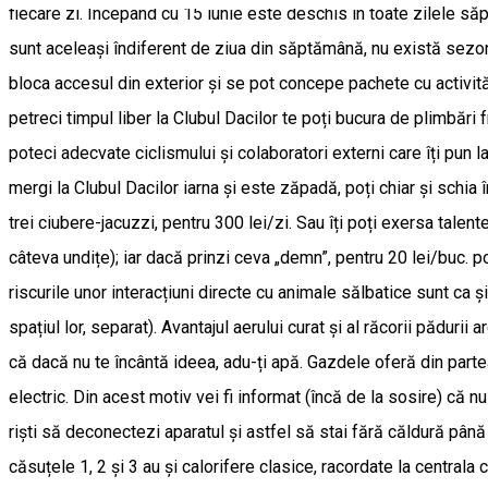
fiecare zi. Începând cu 15 iunie este deschis în toate zilele să
sunt aceleași îndiferent de ziua din săptămână, nu există sezo
bloca accesul din exterior și se pot concepe pachete cu activităț
petreci timpul liber la Clubul Dacilor te poți bucura de plimbări
poteci adecvate ciclismului și colaboratori externi care îți pun
mergi la Clubul Dacilor iarna și este zăpadă, poți chiar și schia 
trei ciubere-jacuzzi, pentru 300 lei/zi. Sau îți poți exersa talen
câteva undițe); iar dacă prinzi ceva „demn”, pentru 20 lei/buc. poț
riscurile unor interacțiuni directe cu animale sălbatice sunt ca și
spațiul lor, separat). Avantajul aerului curat și al răcorii pădurii
că dacă nu te încântă ideea, adu-ți apă. Gazdele oferă din parte
electric. Din acest motiv vei fi informat (încă de la sosire) că n
riști să deconectezi aparatul și astfel să stai fără căldură pân
căsuțele 1, 2 și 3 au și calorifere clasice, racordate la centrala