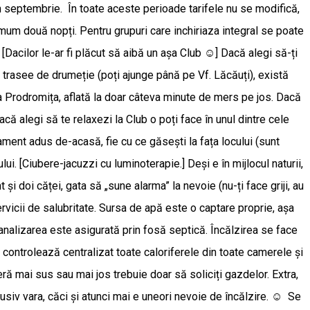
în septembrie. În toate aceste perioade tarifele nu se modifică,
um două nopți. Pentru grupuri care inchiriaza integral se poate
[Dacilor le-ar fi plăcut să aibă un așa Club ☺️] Dacă alegi să-ți
va trasee de drumeție (poți ajunge până pe Vf. Lăcăuți), există
rea Prodromița, aflată la doar câteva minute de mers pe jos. Dacă
acă alegi să te relaxezi la Club o poți face în unul dintre cele
pament adus de-acasă, fie cu ce găsești la fața locului (sunt
lui. [Ciubere-jacuzzi cu luminoterapie.] Deși e în mijlocul naturii,
 și doi căței, gata să „sune alarma” la nevoie (nu-ți face griji, au
e servicii de salubritate. Sursa de apă este o captare proprie, așa
analizarea este asigurată prin fosă septică. Încălzirea se face
re controlează centralizat toate caloriferele din toate camerele și
ră mai sus sau mai jos trebuie doar să soliciți gazdelor. Extra,
lusiv vara, căci și atunci mai e uneori nevoie de încălzire. ☺️ Se