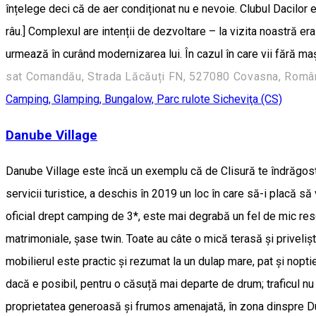
înțelege deci că de aer condiționat nu e nevoie. Clubul Dacilor e 
râu.] Complexul are intenții de dezvoltare – la vizita noastră 
urmează în curând modernizarea lui. În cazul în care vii fără mași
sat Comandău, Strada Lăcăuți FN, 527080 Covasna, Româ
Camping, Glamping, Bungalow, Parc rulote
Sicheviţa (CS)
Danube Village
Danube Village este încă un exemplu că de Clisură te îndrăgostești
servicii turistice, a deschis în 2019 un loc în care să-i placă să
oficial drept camping de 3*, este mai degrabă un fel de mic res
matrimoniale, șase twin. Toate au câte o mică terasă și privelișt
mobilierul este practic și rezumat la un dulap mare, pat și noptie
dacă e posibil, pentru o căsuță mai departe de drum; traficul nu e
proprietatea generoasă și frumos amenajată, în zona dinspre Dun