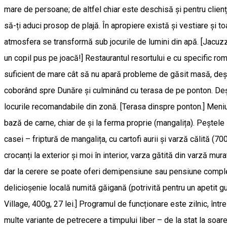
mare de persoane; de altfel chiar este deschisă și pentru clienții
să-ți aduci prosop de plajă. În apropiere există și vestiare și to
atmosfera se transformă sub jocurile de lumini din apă. [Jacuzzi 
un copil pus pe joacă!] Restaurantul resortului e cu specific rom
suficient de mare cât să nu apară probleme de găsit masă, deși l
coborând spre Dunăre și culminând cu terasa de pe ponton. Deși ni
locurile recomandabile din zonă. [Terasa dinspre ponton.] Meniul 
bază de carne, chiar de și la ferma proprie (mangalița). Peștele z
casei – friptură de mangalița, cu cartofi aurii și varză călită (7
crocanți la exterior și moi în interior, varza gătită din varză mu
dar la cerere se poate oferi demipensiune sau pensiune completă
delicioșenie locală numită găigană (potrivită pentru un apetit g
Village, 400g, 27 lei.] Programul de funcționare este zilnic, într
multe variante de petrecere a timpului liber – de la stat la soare,