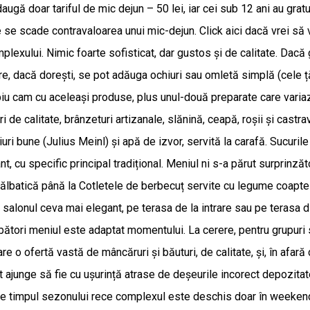
daugă doar tariful de mic dejun – 50 lei, iar cei sub 12 ani au gra
e se scade contravaloarea unui mic-dejun. Click aici dacă vrei să v
lexului. Nimic foarte sofisticat, dar gustos și de calitate. Dacă 
are, dacă dorești, se pot adăuga ochiuri sau omletă simplă (cele 
iu cam cu aceleași produse, plus unul-două preparate care variaz
 de calitate, brânzeturi artizanale, slănină, ceapă, roșii și castrav
uri bune (Julius Meinl) și apă de izvor, servită la carafă. Sucuri
t, cu specific principal tradițional. Meniul ni s-a părut surprinzăt
 sălbatică până la Cotletele de berbecuț servite cu legume coapte
în salonul ceva mai elegant, pe terasa de la intrare sau pe terasa
bători meniul este adaptat momentului. La cerere, pentru grupuri 
re o ofertă vastă de mâncăruri și băuturi, de calitate, și, în afar
ajunge să fie cu ușurință atrase de deșeurile incorect depozitate. 
Pe timpul sezonului rece complexul este deschis doar în weekend ș