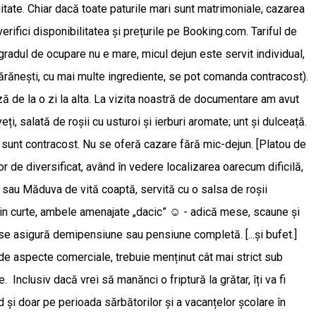
tuitate. Chiar dacă toate paturile mari sunt matrimoniale, cazarea
erifici disponibilitatea și prețurile pe Booking.com. Tariful de
gradul de ocupare nu e mare, micul dejun este servit individual,
țărănești, cu mai multe ingrediente, se pot comanda contracost).
ă de la o zi la alta. La vizita noastră de documentare am avut
eți, salată de roșii cu usturoi și ierburi aromate; unt și dulceață.
le sunt contracost. Nu se oferă cazare fără mic-dejun. [Platou de
or de diversificat, având în vedere localizarea oarecum dificilă,
 sau Măduva de vită coaptă, servită cu o salsa de roșii
 din curte, ambele amenajate „dacic” ☺️ - adică mese, scaune și
se asigură demipensiune sau pensiune completă. [...și bufet.]
ă de aspecte comerciale, trebuie menținut cât mai strict sub
Inclusiv dacă vrei să manănci o friptură la grătar, îți va fi
i doar pe perioada sărbătorilor și a vacanțelor școlare în