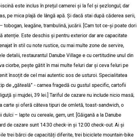
scină este inclus în prețul camerei și la fel și șezlongul; dar
tras, pe mica plajă de lângă apă. Și dacă stai după căderea serii,
– tobogan, leagăne, trambulină, jucării. [Cam tot ce-şi poate dori
ă atenție. Este deschis și pentru exterior dar are capacitate
najat în stil cu note rustice, cu mai multe zone de servire,
e detalii, restaurantul Danube Village e cu certitudine unul din
 ciorbe, pește gătit în mai multe feluri dar și ceva feluri pe
enit însoțit de cel mai autentic sos de usturoi. Specialitatea
tip de „găteală” - carnea fragedă cu gustul specific, cartofii
iguţă şi mujdei, 39 lei.] Tariful de cazare nu include nicio masă;
 carte și oferă câteva tipuri de omletă, toast-sandwich, o
i dulci – lapte cu cereale, gem, unt. [Găigană a la Danube
ndard de cazare sunt 14:30 check-in și 12:00 check-out. Ai și
le trei bărci de capacități diferite, trei biciclete mountain-bike