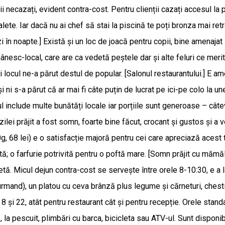
 necazați, evident contra-cost. Pentru clienții cazați accesul la pi
alete. Iar dacă nu ai chef să stai la piscină te poți bronza mai re
în noapte.] Există și un loc de joacă pentru copii, bine amenajat 
ânesc-local, care are ca vedetă peștele dar și alte feluri ce merit
ocul ne-a părut destul de popular. [Salonul restaurantului.] E ame
 s-a părut că ar mai fi câte puțin de lucrat pe ici-pe colo la unel
include multe bunătăți locale iar porțiile sunt generoase – câteva
ilei prăjit a fost somn, foarte bine făcut, crocant și gustos și a v
00g, 68 lei) e o satisfacție majoră pentru cei care apreciază acest 
rată; o farfurie potrivită pentru o poftă mare. [Somn prăjit cu mămăl
. Micul dejun contra-cost se servește între orele 8-10:30, e a la
urmand), un platou cu ceva brânză plus legume și cărneturi, chesti
e 8 și 22, atât pentru restaurant cât și pentru recepție. Orele sta
 la pescuit, plimbări cu barca, bicicleta sau ATV-ul. Sunt disponibi