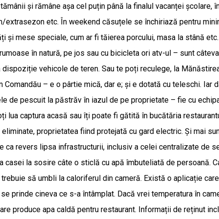
ptămânii și rămâne așa cel puțin până la finalul vacanței școlare, 
n/extrasezon etc. În weekend căsuțele se închiriază pentru minim
i și mese speciale, cum ar fi tăierea porcului, masa la stână etc. 
 frumoase în natură, pe jos sau cu bicicleta ori atv-ul – sunt câte
 la dispoziție vehicole de teren. Sau te poți reculege, la Mănăsti
în Comandău – e o pârtie mică, dar e; și e dotată cu teleschi. Iar d
tele de pescuit la păstrăv în iazul de pe proprietate – fie cu echi
i lua captura acasă sau îți poate fi gătită în bucătăria restaurantu
 eliminate, proprietatea fiind protejată cu gard electric. Și mai sunt
 are ca revers lipsa infrastructurii, inclusiv a celei centralizate d
a casei la sosire câte o sticlă cu apă îmbuteliată de persoană. C
u trebuie să umbli la caloriferul din cameră. Există o aplicație ca
ă se prinde cineva ce s-a întâmplat. Dacă vrei temperatura în came
 care produce apa caldă pentru restaurant. Informații de reținut inc