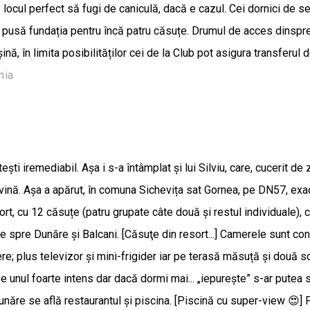
locul perfect să fugi de caniculă, dacă e cazul. Cei dornici de sen
era pusă fundația pentru încă patru căsuțe. Drumul de acces dinspr
nă, în limita posibilităților cei de la Club pot asigura transferul 
nia
 iremediabil. Așa i s-a întâmplat și lui Silviu, care, cucerit de z
 vină. Așa a apărut, în comuna Sichevița sat Gornea, pe DN57, exact 
ort, cu 12 căsuțe (patru grupate câte două și restul individuale)
e spre Dunăre și Balcani. [Căsuţe din resort...] Camerele sunt conf
re; plus televizor și mini-frigider iar pe terasă măsuță și două sc
 unul foarte intens dar dacă dormi mai... „iepurește” s-ar putea să
ăre se află restaurantul și piscina. [Piscină cu super-view 😍] P