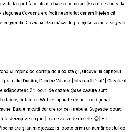
zații tari pot face chiar o baie rece în râu. [Scară de acces la
e stațiunea Covasna era încă neasfaltat dar am înțeles că
de la gara din Covasna. Sau măcar, te pot ajuta cu niște sugestii.
onă și împins de dorința de a exista și „altceva” la capitolul
pe malul Dunării, Danube Village. [Intrarea în "sat".] Clasificat
, ce adăpostesc 24 locuri de cazare. Șase căsuțe sunt
ortabile, dotate cu Wi-Fi și aparate de aer condiționat,
aune. Baia e micuță dar are tot ce-i trebuie. Sugestie: optați,
 te deranjeze un pic. [...şi ce se vede din ele. 😍] Pe
iscina are și un mic jacuzzi și poate primi un număr destul de