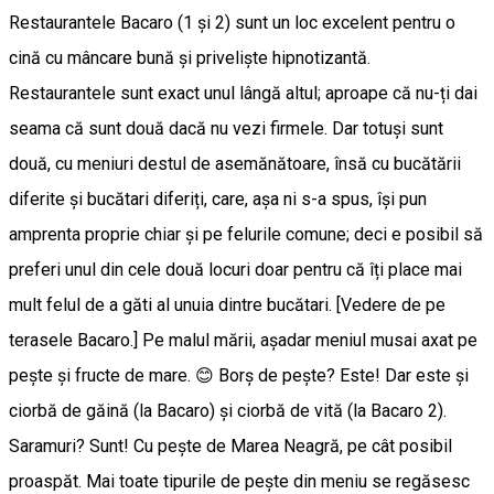
Restaurantele Bacaro (1 și 2) sunt un loc excelent pentru o
cină cu mâncare bună și priveliște hipnotizantă.
Restaurantele sunt exact unul lângă altul; aproape că nu-ți dai
seama că sunt două dacă nu vezi firmele. Dar totuși sunt
două, cu meniuri destul de asemănătoare, însă cu bucătării
diferite și bucătari diferiți, care, așa ni s-a spus, își pun
amprenta proprie chiar și pe felurile comune; deci e posibil să
preferi unul din cele două locuri doar pentru că îți place mai
mult felul de a găti al unuia dintre bucătari. [Vedere de pe
terasele Bacaro.] Pe malul mării, așadar meniul musai axat pe
pește și fructe de mare. 😊 Borș de pește? Este! Dar este și
ciorbă de găină (la Bacaro) și ciorbă de vită (la Bacaro 2).
Saramuri? Sunt! Cu pește de Marea Neagră, pe cât posibil
proaspăt. Mai toate tipurile de pește din meniu se regăsesc