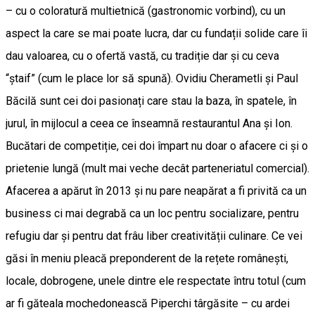
– cu o coloratură multietnică (gastronomic vorbind), cu un
aspect la care se mai poate lucra, dar cu fundații solide care îi
dau valoarea, cu o ofertă vastă, cu tradiție dar și cu ceva
“ștaif” (cum le place lor să spună). Ovidiu Cherametli și Paul
Băcilă sunt cei doi pasionați care stau la baza, în spatele, în
jurul, în mijlocul a ceea ce înseamnă restaurantul Ana și Ion.
Bucătari de competiție, cei doi împart nu doar o afacere ci și o
prietenie lungă (mult mai veche decât parteneriatul comercial).
Afacerea a apărut în 2013 și nu pare neapărat a fi privită ca un
business ci mai degrabă ca un loc pentru socializare, pentru
refugiu dar și pentru dat frâu liber creativității culinare. Ce vei
găsi în meniu pleacă preponderent de la rețete românești,
locale, dobrogene, unele dintre ele respectate întru totul (cum
ar fi găteala mochedonească Piperchi târgăsite – cu ardei