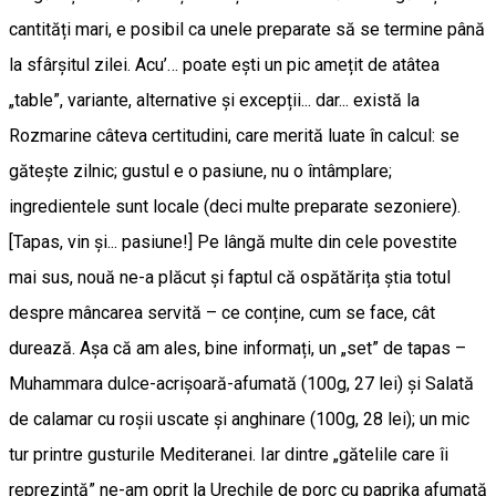
cantități mari, e posibil ca unele preparate să se termine până
la sfârșitul zilei. Acu’… poate ești un pic amețit de atâtea
„table”, variante, alternative și excepții... dar... există la
Rozmarine câteva certitudini, care merită luate în calcul: se
gătește zilnic; gustul e o pasiune, nu o întâmplare;
ingredientele sunt locale (deci multe preparate sezoniere).
[Tapas, vin și... pasiune!] Pe lângă multe din cele povestite
mai sus, nouă ne-a plăcut și faptul că ospătărița știa totul
despre mâncarea servită – ce conține, cum se face, cât
durează. Așa că am ales, bine informați, un „set” de tapas –
Muhammara dulce-acrișoară-afumată (100g, 27 lei) și Salată
de calamar cu roșii uscate și anghinare (100g, 28 lei); un mic
tur printre gusturile Mediteranei. Iar dintre „gătelile care îi
reprezintă” ne-am oprit la Urechile de porc cu paprika afumată