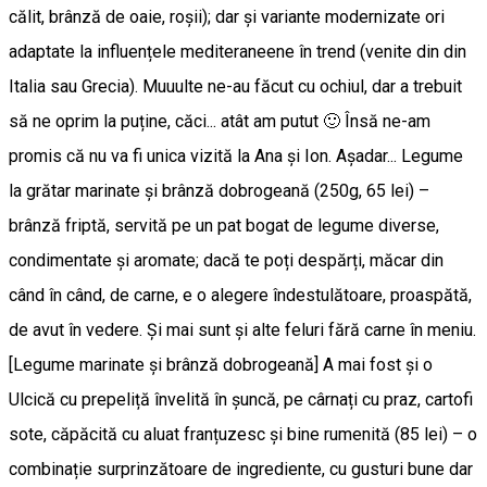
călit, brânză de oaie, roșii); dar și variante modernizate ori
adaptate la influențele mediteraneene în trend (venite din din
Italia sau Grecia). Muuulte ne-au făcut cu ochiul, dar a trebuit
să ne oprim la puține, căci... atât am putut 🙂 Însă ne-am
promis că nu va fi unica vizită la Ana și Ion. Așadar... Legume
la grătar marinate și brânză dobrogeană (250g, 65 lei) –
brânză friptă, servită pe un pat bogat de legume diverse,
condimentate și aromate; dacă te poți despărți, măcar din
când în când, de carne, e o alegere îndestulătoare, proaspătă,
de avut în vedere. Și mai sunt și alte feluri fără carne în meniu.
[Legume marinate și brânză dobrogeană] A mai fost și o
Ulcică cu prepeliță învelită în șuncă, pe cârnați cu praz, cartofi
sote, căpăcită cu aluat franțuzesc și bine rumenită (85 lei) – o
combinație surprinzătoare de ingrediente, cu gusturi bune dar