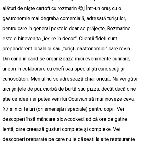
alături de niște cartofi cu rozmarin 😋] Într-un oraș cu o
gastronomie mai degrabă comercială, adresată turiștilor,
pentru care în general peștele doar se prăjește, Rozmarine
este o binevenită „ieșire în decor”. Clienții fideli sunt
preponderent localnici sau „turiști gastronomici” care revin.
Din când în când se organizează mici evenimente culinare,
uneori în colaborare cu chefi sau specialiști cunoscuți și
cunoscători. Meniul nu se adresează chiar oricui... Nu vei găsi
aici șnițele de pui, ciorbă de burtă sau pizza; decât dacă cine
știe ce idee i-ar putea veni lui Octavian să mai inoveze ceva...
🙂; și nici feluri (ori amenajări speciale) pentru copii. Vei
descoperi însă mâncare slowcooked, adică ore de gatire
lentă, care creează gusturi complete și complexe. Vei
descoperi preparate pe care nu le găsești la alte restaurante