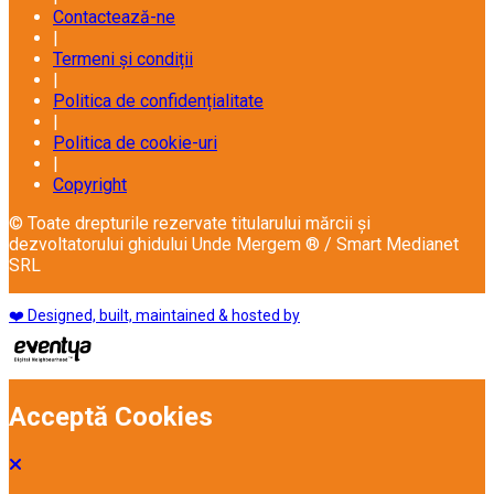
Contactează-ne
|
Termeni și condiții
|
Politica de confidențialitate
|
Politica de cookie-uri
|
Copyright
© Toate drepturile rezervate titularului mărcii și
dezvoltatorului ghidului Unde Mergem ® / Smart Medianet
SRL
❤️ Designed, built, maintained & hosted by
Acceptă Cookies