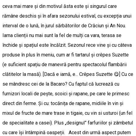
ceva mai mare și din motivul ăsta este și singurul care
rămâne deschis și în afara sezonului estival, cu excepția unui
interval de o lună, în jurul sărbătorilor de Crăciun și An Nou.
Iarna clienții nu mai sunt la fel de mulți ca vara, terasa se
închide și spațiul este încălzit. Sezonul rece vine și cu câteva
produse în plus în meniu, cum ar fi tartarul și crêpes Suzette
(e suficient spațiu de manevră pentru spectacolul flambării
clătitelor la masă). [Dacă e iarnă, e... Crêpes Suzette 😋] Cu ce
se mândresc cei de la Bacaro? Cu faptul că lucrează cu
furnizori locali de pește, scoici și rapane, pe care le primesc
direct din ferme. Și cu: tocănița de rapane, midiile în vin și
mixul de fructe de mare trase in tigaie, cu vin si usturoi (un fel
de specialitate a casei). Plus „designul” farfuriilor și zâmbetul
cu care își întâmpină oaspeții. Acest din urmă aspect putem