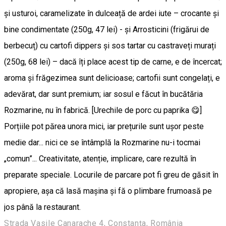
și usturoi, caramelizate în dulceață de ardei iute – crocante și
bine condimentate (250g, 47 lei) - și Arrosticini (frigărui de
berbecuț) cu cartofi dippers și sos tartar cu castraveți murați
(250g, 68 lei) – dacă îți place acest tip de carne, e de încercat;
aroma și frăgezimea sunt delicioase; cartofii sunt congelați, e
adevărat, dar sunt premium; iar sosul e făcut în bucătăria
Rozmarine, nu în fabrică. [Urechile de porc cu paprika 😋]
Porțiile pot părea unora mici, iar prețurile sunt ușor peste
medie dar... nici ce se întâmplă la Rozmarine nu-i tocmai
„comun”... Creativitate, atenție, implicare, care rezultă în
preparate speciale. Locurile de parcare pot fi greu de găsit în
apropiere, așa că lasă mașina și fă o plimbare frumoasă pe
jos până la restaurant.
Strada Vasile Canarache 4, Constanța, România