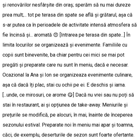
și renovărilor nesfârșite din oraș; sperăm să nu mai dureze
prea mult;... tot pe terasa din spate se află și grătarul, așa că
s-ar putea ca în perioadele de activitate intensă atmosfera să
fie încinsă și... aromată 😍 [Intrarea pe terasa din spate...] În
limita locurilor se organizează și evenimente. Familiile cu
copii sunt binevenite, ba chiar pentru cei mici se mai pot
pregăti și preparate care nu sunt în meniu, dacă e necesar.
Ocazional la Ana și Ion se organizeaza evenimente culinare,
așa că dacă îți plac, stai cu ochii pe ei. E deschis și iarna.
[...unde, ce mirosuri, ce arome 😋] Dacă nu vrei sau nu poți să
stai în restaurant, ai și opțiunea de take-away. Meniurile și
prețurile se modifică, pe alocuri, în mai, înainte de începerea
sezonului estival. Preparate noi în meniu mai apar și toamna,
căci, de exemplu, deserturile de sezon sunt foarte ofertante.