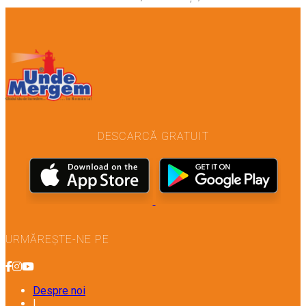
DESCARCĂ GRATUIT
URMĂREȘTE-NE PE
Despre noi
|