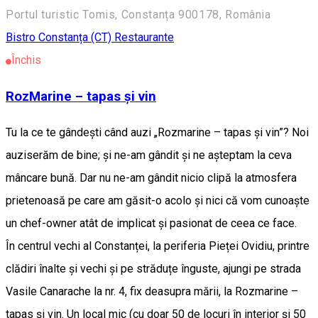
Portul turistic Tomis, Constanța 900178, România
Bistro
Constanța (CT)
Restaurante
Închis
RozMarine – tapas și vin
Tu la ce te gândești când auzi „Rozmarine – tapas și vin”? Noi
auziserăm de bine; și ne-am gândit și ne așteptam la ceva
mâncare bună. Dar nu ne-am gândit nicio clipă la atmosfera
prietenoasă pe care am găsit-o acolo și nici că vom cunoaște
un chef-owner atât de implicat și pasionat de ceea ce face.
În centrul vechi al Constanței, la periferia Pieței Ovidiu, printre
clădiri înalte și vechi și pe străduțe înguste, ajungi pe strada
Vasile Canarache la nr. 4, fix deasupra mării, la Rozmarine –
tapas și vin. Un local mic (cu doar 50 de locuri în interior și 50