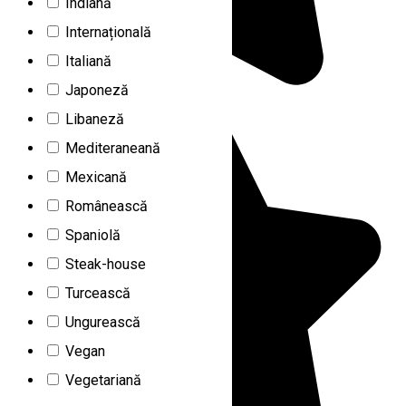
Indiană
Internațională
Italiană
Japoneză
Libaneză
Mediteraneană
Mexicană
Românească
Spaniolă
Steak-house
Turcească
Ungurească
Vegan
Vegetariană