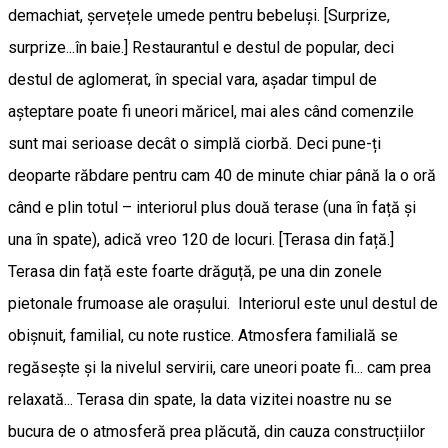
demachiat, șervețele umede pentru bebeluși. [Surprize,
surprize...în baie.] Restaurantul e destul de popular, deci
destul de aglomerat, în special vara, așadar timpul de
așteptare poate fi uneori măricel, mai ales când comenzile
sunt mai serioase decât o simplă ciorbă. Deci pune-ți
deoparte răbdare pentru cam 40 de minute chiar până la o oră
când e plin totul – interiorul plus două terase (una în față și
una în spate), adică vreo 120 de locuri. [Terasa din față.]
Terasa din față este foarte drăguță, pe una din zonele
pietonale frumoase ale orașului. Interiorul este unul destul de
obișnuit, familial, cu note rustice. Atmosfera familială se
regăsește și la nivelul servirii, care uneori poate fi... cam prea
relaxată... Terasa din spate, la data vizitei noastre nu se
bucura de o atmosferă prea plăcută, din cauza construcțiilor