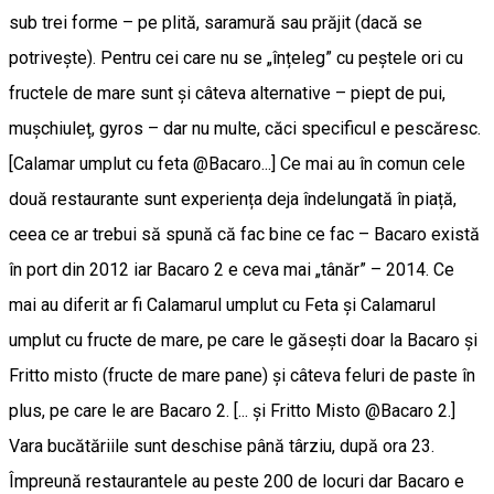
sub trei forme – pe plită, saramură sau prăjit (dacă se
potrivește). Pentru cei care nu se „înțeleg” cu peștele ori cu
fructele de mare sunt și câteva alternative – piept de pui,
mușchiuleț, gyros – dar nu multe, căci specificul e pescăresc.
[Calamar umplut cu feta @Bacaro...] Ce mai au în comun cele
două restaurante sunt experiența deja îndelungată în piață,
ceea ce ar trebui să spună că fac bine ce fac – Bacaro există
în port din 2012 iar Bacaro 2 e ceva mai „tânăr” – 2014. Ce
mai au diferit ar fi Calamarul umplut cu Feta și Calamarul
umplut cu fructe de mare, pe care le găsești doar la Bacaro și
Fritto misto (fructe de mare pane) și câteva feluri de paste în
plus, pe care le are Bacaro 2. [... și Fritto Misto @Bacaro 2.]
Vara bucătăriile sunt deschise până târziu, după ora 23.
Împreună restaurantele au peste 200 de locuri dar Bacaro e