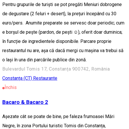
Pentru grupurile de turiști se pot pregăti Meniuri dobrogene
de degustare (2 feluri + desert), la prețuri începând cu 30
euro/pers. Anumite preparate se servesc doar periodic; cum
e borșul de pește (pardon, de pești ☺️), oferit doar duminica;
în funcție de ingredientele disponibile. Parcare proprie
restaurantul nu are, așa că dacă mergi cu mașina va trebui să
o lași în una din parcările publice din zonă.
Bulevardul Tomis 17, Constanța 900742, România
Constanța (CT)
Restaurante
Închis
Bacaro & Bacaro 2
Așezate cât se poate de bine, pe faleza frumoasei Mări
Negre, în zona Portului turistic Tomis din Constanța,