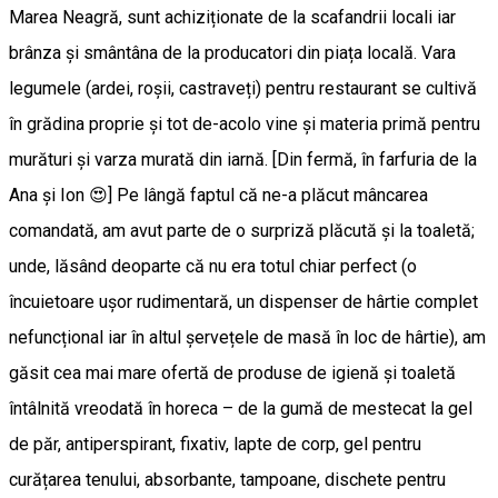
Marea Neagră, sunt achiziționate de la scafandrii locali iar
brânza și smântâna de la producatori din piața locală. Vara
legumele (ardei, roșii, castraveți) pentru restaurant se cultivă
în grădina proprie și tot de-acolo vine și materia primă pentru
murături și varza murată din iarnă. [Din fermă, în farfuria de la
Ana și Ion 😍] Pe lângă faptul că ne-a plăcut mâncarea
comandată, am avut parte de o surpriză plăcută și la toaletă;
unde, lăsând deoparte că nu era totul chiar perfect (o
încuietoare ușor rudimentară, un dispenser de hârtie complet
nefuncțional iar în altul șervețele de masă în loc de hârtie), am
găsit cea mai mare ofertă de produse de igienă și toaletă
întâlnită vreodată în horeca – de la gumă de mestecat la gel
de păr, antiperspirant, fixativ, lapte de corp, gel pentru
curățarea tenului, absorbante, tampoane, dischete pentru