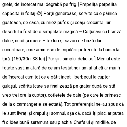
grele, de încercat mai degrabă pe frig. [Prepeliță perpelită...
căpăcită în foitaj 😋] Porții generoase, servite cu o pâinică
gustoasă, de casă, cu miez pufos și coajă crocantă. Iar
desertul a fost de o simplitate magică – Colțunași cu brânză
dulce, nucă și miere – texturi și savori de bază dar
cuceritoare, care amintesc de copilării petrecute la bunici la
țară. (150/30g, 38 lei) [Pur și... simplu, delicios.] Meniul este
foarte vast; în afară de ce am testat noi, am aflat că ar mai fi
de încercat cam tot ce e gătit încet - berbecul la cuptor,
gulașul, scărița (care se finalizează pe gratar după ce stă
vreo trei ore la cuptor), cotletele de oaie (pe care le primesc
de la o carmangerie selectată). Tot preferențial ne-au spus că
le sunt livrați și crapul și somnul, așa că, dacă îți plac, ar putea
fi o idee bună saramura sau plachia. Chefalul și midiile, de