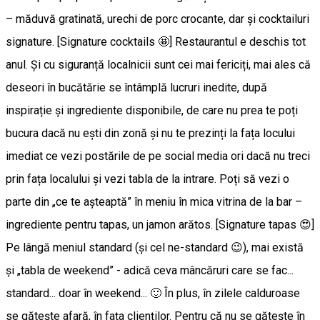
– măduvă gratinată, urechi de porc crocante, dar și cocktailuri
signature. [Signature cocktails 🤩] Restaurantul e deschis tot
anul. Și cu siguranță localnicii sunt cei mai fericiți, mai ales că
deseori în bucătărie se întâmplă lucruri inedite, după
inspirație și ingrediente disponibile, de care nu prea te poți
bucura dacă nu ești din zonă și nu te prezinți la fața locului
imediat ce vezi postările de pe social media ori dacă nu treci
prin fața localului și vezi tabla de la intrare. Poți să vezi o
parte din „ce te așteaptă” în meniu în mica vitrina de la bar –
ingrediente pentru tapas, un jamon arătos. [Signature tapas 😍]
Pe lângă meniul standard (și cel ne-standard 😉), mai există
și „tabla de weekend” - adică ceva mâncăruri care se fac...
standard... doar în weekend... 🙂 În plus, în zilele calduroase
se gătește afară, în fața clienților. Pentru că nu se gătește în