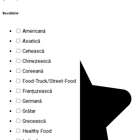
3
rezultate
Constanța (CT)
Restaurante
Bucătărie:
Închis
Americană
Ana și Ion
Asiatică
Cehească
Chinezească
Coreeană
Food-Truck/Street-Food
Franțuzească
Germană
Grătar
Grecească
Healthy Food