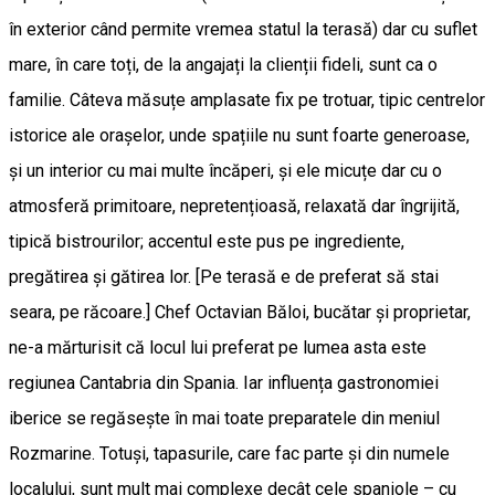
în exterior când permite vremea statul la terasă) dar cu suflet
mare, în care toți, de la angajați la clienții fideli, sunt ca o
familie. Câteva măsuțe amplasate fix pe trotuar, tipic centrelor
istorice ale orașelor, unde spațiile nu sunt foarte generoase,
și un interior cu mai multe încăperi, și ele micuțe dar cu o
atmosferă primitoare, nepretențioasă, relaxată dar îngrijită,
tipică bistrourilor; accentul este pus pe ingrediente,
pregătirea și gătirea lor. [Pe terasă e de preferat să stai
seara, pe răcoare.] Chef Octavian Băloi, bucătar și proprietar,
ne-a mărturisit că locul lui preferat pe lumea asta este
regiunea Cantabria din Spania. Iar influența gastronomiei
iberice se regăsește în mai toate preparatele din meniul
Rozmarine. Totuși, tapasurile, care fac parte și din numele
localului, sunt mult mai complexe decât cele spaniole – cu