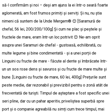
să-l confirmăm și noi – deși am ajuns la ei într-o seară foarte
aglomerată, am fost frumos primiți și serviți. Și nu, nu știa
nimeni că suntem de la Unde Mergem® 😊 [Saramură de
chefal, 56 lei, 200/200/100g] Și cum ne plac și peștele și
fructele de mare, eram într-un loc potrivit 😊 Ne-am oprit
asupra unei Saramuri de chefal - gustoasă, echilibrată, cu
multe legume și bine condimentată - și a unei porții de
Linguini cu fructe de mare - făcute al dente și îmbrăcate într-
un un sos rose dens și savuros și cu fructe de mare multe și
bune. [Linguini cu fructe de mare, 60 lei, 400g] Prețurile sunt
peste medie, dar rezonabil și previzibil pentru o zonă atât de
frecventată de turiști. Timpul de așteptare a fost specific unei
seri pline, dar cu un pahar aperitiv, priveliștea superbă spre
port și o companie agreabilă nu simți cum trece timpul, mai