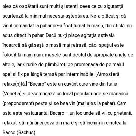
ales că ospătarii sunt mulți și atenți, ceea ce cu siguranță
scurtează la minimul necesar așteptarea. Ne-a plăcut și că
vinul comandat la pahar ne-a fost turnat la masă, din sticlă, nu
adus direct în pahar. Dacă nu-ți place agitația estivală
încearcă să găsești o masă mai retrasă, căci spațiul este
folosit la maximum, mesele sunt destul de apropiate unele de
altele, iar șirurile de plimbăreți pe promenada de pe malul
apei și fix pe lângă terasă par interminabile. [Atmosferă
relaxa(n)tă.] “Bacaro” este un cuvânt care vine din Italia
(Veneția) și desemnează un local popular unde se mănâncă
(preponderent) pește și se bea vin (mai ales la pahar). Cam
asta este restaurantul Bacaro – un loc unde să vii cu prietenii,
relaxat, să mănânci ceva din mare și să închini în cinstea lui
Bacco (Bachus).