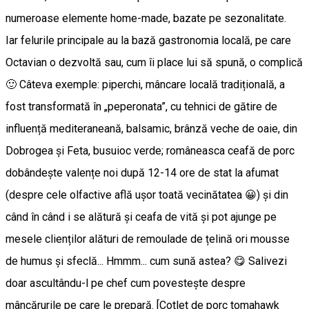
numeroase elemente home-made, bazate pe sezonalitate.
Iar felurile principale au la bază gastronomia locală, pe care
Octavian o dezvoltă sau, cum îi place lui să spună, o complică
🙂 Câteva exemple: piperchi, mâncare locală tradițională, a
fost transformată în „peperonata”, cu tehnici de gătire de
influență mediteraneană, balsamic, brânză veche de oaie, din
Dobrogea și Feta, busuioc verde; româneasca ceafă de porc
dobândește valențe noi după 12-14 ore de stat la afumat
(despre cele olfactive află ușor toată vecinătatea 😀) și din
când în când i se alătură și ceafa de vită și pot ajunge pe
mesele clienților alături de remoulade de țelină ori mousse
de humus și sfeclă... Hmmm... cum sună astea? 😋 Salivezi
doar ascultându-l pe chef cum povestește despre
mâncărurile pe care le prepară. [Cotlet de porc tomahawk