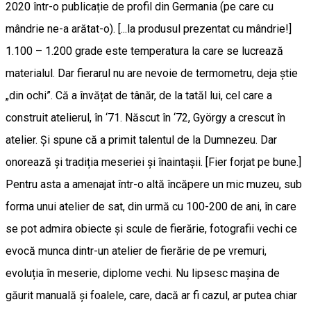
2020 într-o publicație de profil din Germania (pe care cu
mândrie ne-a arătat-o). [...la produsul prezentat cu mândrie!]
1.100 – 1.200 grade este temperatura la care se lucrează
materialul. Dar fierarul nu are nevoie de termometru, deja știe
„din ochi”. Că a învățat de tânăr, de la tatăl lui, cel care a
construit atelierul, în ‘71. Născut în ‘72, György a crescut în
atelier. Și spune că a primit talentul de la Dumnezeu. Dar
onorează și tradiția meseriei și înaintașii. [Fier forjat pe bune.]
Pentru asta a amenajat într-o altă încăpere un mic muzeu, sub
forma unui atelier de sat, din urmă cu 100-200 de ani, în care
se pot admira obiecte și scule de fierărie, fotografii vechi ce
evocă munca dintr-un atelier de fierărie de pe vremuri,
evoluția în meserie, diplome vechi. Nu lipsesc mașina de
găurit manuală și foalele, care, dacă ar fi cazul, ar putea chiar