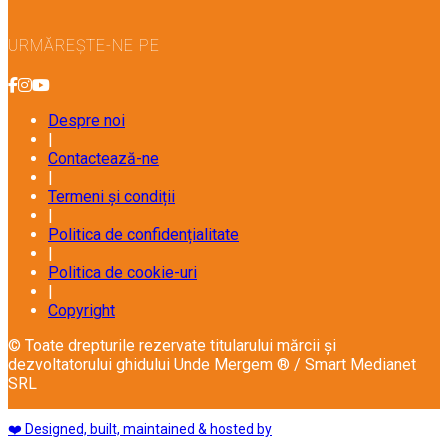
URMĂREȘTE-NE PE
Despre noi
|
Contactează-ne
|
Termeni și condiții
|
Politica de confidențialitate
|
Politica de cookie-uri
|
Copyright
© Toate drepturile rezervate titularului mărcii și
dezvoltatorului ghidului Unde Mergem ® / Smart Medianet
SRL
❤️ Designed, built, maintained & hosted by