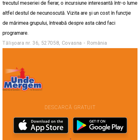
trecutul meseriei de fierar, o incursiune interesantă într-o lume
altfel destul de necunoscută. Vizita are şi un cost în funcţie
de mărimea grupului, întreabă despre asta când faci
programare.
Tălișoara nr. 36, 527058, Covasna - România
DESCARCĂ GRATUIT