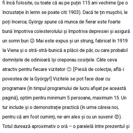
fi încă folosite, cu toate că au pe puțin 115 ani vechime (pe o
încrustație în lemn se poate citi 1903). Dacă te țin mușchii, le
poți încerca; György spune că munca de fierar este foarte
bună împotriva colesterolului și împotriva depresiei și asigură
un somn bun 😉 Mai este expus și un strung, fabricat în 1919
la Viena și o stră-stră-bunică a plăcii de păr, cu care probabil
domnițele de odinioară își creponau cosițele. Câte ceva
atractiv pentru fiecare vizitator 🙂. [Piesă de colecţie, află-i
povestea de la György!] Vizitele se pot face doar cu
programare (în timpul programului de lucru afişat pe această
pagină), optim pentru minimum 5 persoane, maximum 15. Un
tur include și o demonstrație practică (în urma căreia noi,
pentru că am fost cuminți, ne-am ales și cu un suvenir 😍).
Totul durează aproximativ o oră – o paralelă între prezentul și