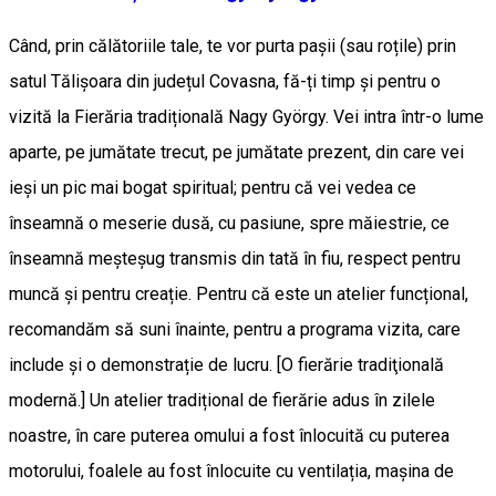
Când, prin călătoriile tale, te vor purta pașii (sau roțile) prin
satul Tălișoara din județul Covasna, fă-ți timp și pentru o
vizită la Fierăria tradițională Nagy György. Vei intra într-o lume
aparte, pe jumătate trecut, pe jumătate prezent, din care vei
ieși un pic mai bogat spiritual; pentru că vei vedea ce
înseamnă o meserie dusă, cu pasiune, spre măiestrie, ce
înseamnă meșteșug transmis din tată în fiu, respect pentru
muncă și pentru creație. Pentru că este un atelier funcțional,
recomandăm să suni înainte, pentru a programa vizita, care
include și o demonstrație de lucru. [O fierărie tradiţională
modernă.] Un atelier tradițional de fierărie adus în zilele
noastre, în care puterea omului a fost înlocuită cu puterea
motorului, foalele au fost înlocuite cu ventilația, mașina de