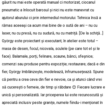
găurit nu mai este operată manual ci motorizat, ciocanul
pneumatic a înlocuit barosul și nici nu este manevrat cu
ajutorul aburului ci prin intermediul motorului. Tehnica însă a
rămas aceeași ca acum mai bine de o sută de ani – nu cu
laser, nu cu presă, nu cu sudură, nu cu matriță. [De la schiţă...]
György este proiectant și executant; în atelier este totul –
masa de desen, focul, nicovala, sculele (pe care tot el și le
face). Balamale, porți, felinare, scaune, bănci, sfeșnice;
comenzi sau produse pentru expoziție; restaurare; dacă e din
fier, György îmblânzește, modelează, înfrumusețează. Spune
că pentru a crea ceva din fier e nevoie, ca și atunci când vrei
să cucerești o femeie, de timp și răbdare 😊 Fiecare lucrare e
unică și personalizată. Iar priceperea lui este recunoscută și
apreciată inclusiv peste granițe, numele fiindu-i menționat în