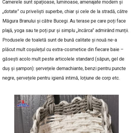
Camerele sunt spațioase, luminoase, amenajate modern și
„dotate” cu priveliști superbe, chiar și cele de la stradă, către
Măgura Branului și către Bucegi. Au terase pe care poți face
plajă, yoga sau te poți pur și simplu „încărca” admirând munții.
Produsele de toaletă sunt de bună calitate și nouă ne-a
plăcut mult coșulețul cu extra-cosmetice din fiecare baie –
găsești acolo mult peste articolele standard (săpun, gel de
duș și șampon): șervețele demachiante, benzi pentru puncte
negre, șervețele pentru igienă intimă, loțiune de corp etc.