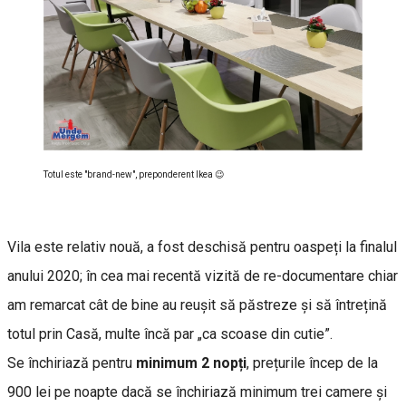
Totul este "brand-new", preponderent Ikea 😉
Vila este relativ nouă, a fost deschisă pentru oaspeți la finalul
anului 2020; în cea mai recentă vizită de re-documentare chiar
am remarcat cât de bine au reușit să păstreze și să întrețină
totul prin Casă, multe încă par „ca scoase din cutie”.
Se închiriază pentru
minimum 2 nopți
, prețurile încep de la
900 lei pe noapte dacă se închiriază minimum trei camere și