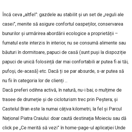
Încă ceva „altfel”: gazdele au stabilit și un set de „reguli ale
casei”, menite să asigure confortul oaspeților, conservarea
bunurilor și urmărirea abordării ecologice a proprietății –
fumatul este interzis în interior, nu se consumă alimente sau
băuturi în dormitoare, papuci de casă (sunt puși la dispoziție
papuci de unică folosință dar mai confortabili ar putea fi ai tăi,
pufoși, de-acasă) etc. Dacă ți se par absurde, s-ar putea să
nu fii în categoria lor de clienți ...
Dacă preferi odihna activă, în natură, nu-i bai; o mulțime de
trasee de drumeție și de cicloturism trec prin Peștera; și
Castelul Bran este la numai câțiva kilometri, la fel și Parcul
Național Piatra Craiului: doar caută destinaţia Moieciu sau dă
click pe „Ce merită să vezi” în home-page-ul aplicaţiei Unde