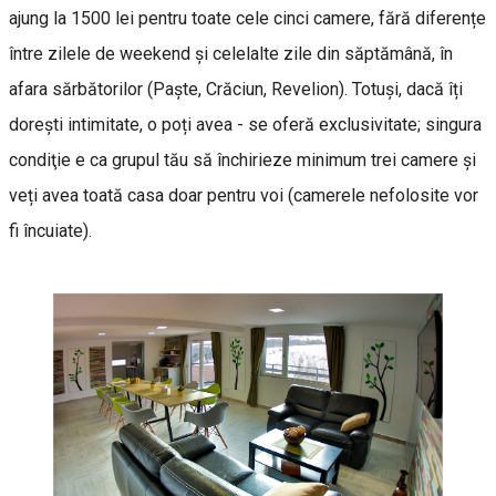
ajung la 1500 lei pentru toate cele cinci camere, fără diferențe
între zilele de weekend și celelalte zile din săptămână, în
afara sărbătorilor (Paște, Crăciun, Revelion). Totuși, dacă îți
dorești intimitate, o poți avea - se oferă exclusivitate; singura
condiţie e ca grupul tău să închirieze minimum trei camere şi
veți avea toată casa doar pentru voi (camerele nefolosite vor
fi încuiate).