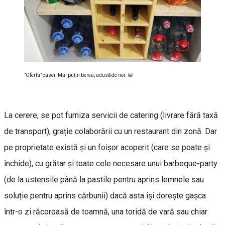
"Oferta" casei. Mai puţin berea, adusă de noi. 😀
La cerere, se pot furniza servicii de catering (livrare fără taxă
de transport), grație colaborării cu un restaurant din zonă. Dar
pe proprietate există și un foișor acoperit (care se poate și
închide), cu grătar și toate cele necesare unui barbeque-party
(de la ustensile până la pastile pentru aprins lemnele sau
soluție pentru aprins cărbunii) dacă asta își dorește gașca
într-o zi răcoroasă de toamnă, una toridă de vară sau chiar