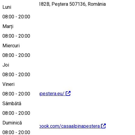
Str. Principală nr. 182B, Peștera 507136, România
Luni
08:00
-
20:00
Marți
Hartă
08:00
-
20:00
Miercuri
08:00
-
20:00
0722757401
Joi
08:00
-
20:00
Vineri
https://casaalpinapestera.eu/
08:00
-
20:00
Sâmbătă
08:00
-
20:00
Duminică
https://www.facebook.com/casaalpinapestera
08:00
-
20:00