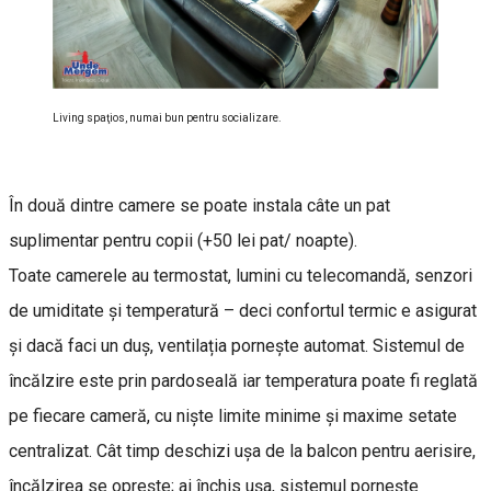
Living spaţios, numai bun pentru socializare.
În două dintre camere se poate instala câte un pat
suplimentar pentru copii (+50 lei pat/ noapte).
Toate camerele au termostat, lumini cu telecomandă, senzori
de umiditate și temperatură – deci confortul termic e asigurat
și dacă faci un duș, ventilația pornește automat. Sistemul de
încălzire este prin pardoseală iar temperatura poate fi reglată
pe fiecare cameră, cu niște limite minime și maxime setate
centralizat. Cât timp deschizi ușa de la balcon pentru aerisire,
încălzirea se oprește; ai închis ușa, sistemul pornește