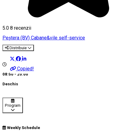
5.0
8
recenzii
Peştera (BV)
Cabane&vile self-service
Distribuie
Copied!
08:00 - 20:00
Deschis
Program
Weekly Schedule