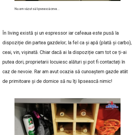
Nu am văzut să lipsească ceva...
În living există și un espressor iar cafeaua este pusă la
dispoziție din partea gazdelor; la fel ca și apă (plată și carbo),
ceai, vin, vișinată. Chiar dacă ai la dispoziție cam tot ce ți-ai
putea dori, proprietarii locuiesc alături și pot fi contactați în
caz de nevoie. Rar am avut ocazia să cunoaştem gazde atât
de primitoare şi de dornice să nu îţi lipsească nimic!