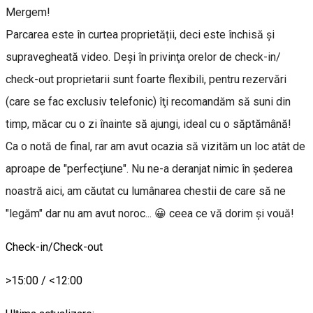
Mergem!
Parcarea este în curtea proprietății, deci este închisă și
supravegheată video. Deşi în privinţa orelor de check-in/
check-out proprietarii sunt foarte flexibili, pentru rezervări
(care se fac exclusiv telefonic) îţi recomandăm să suni din
timp, măcar cu o zi înainte să ajungi, ideal cu o săptămână!
Ca o notă de final, rar am avut ocazia să vizităm un loc atât de
aproape de "perfecţiune". Nu ne-a deranjat nimic în şederea
noastră aici, am căutat cu lumânarea chestii de care să ne
"legăm" dar nu am avut noroc... 😀 ceea ce vă dorim şi vouă!
Check-in/Check-out
>15:00 / <12:00