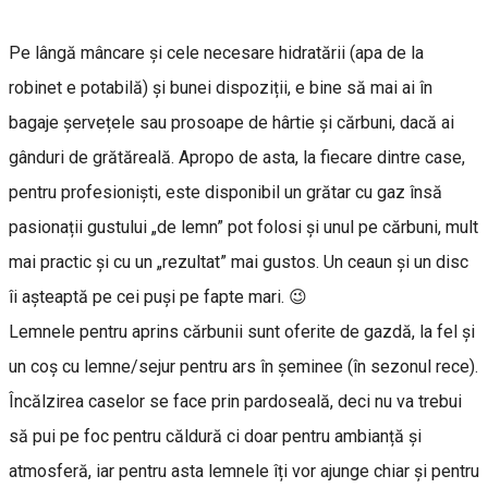
Pe lângă mâncare și cele necesare hidratării (apa de la
robinet e potabilă) și bunei dispoziții, e bine să mai ai în
bagaje șervețele sau prosoape de hârtie și cărbuni, dacă ai
gânduri de grătăreală. Apropo de asta, la fiecare dintre case,
pentru profesioniști, este disponibil un grătar cu gaz însă
pasionații gustului „de lemn” pot folosi și unul pe cărbuni, mult
mai practic și cu un „rezultat” mai gustos. Un ceaun și un disc
îi așteaptă pe cei puși pe fapte mari. 😉
Lemnele pentru aprins cărbunii sunt oferite de gazdă, la fel și
un coș cu lemne/sejur pentru ars în șeminee (în sezonul rece).
Încălzirea caselor se face prin pardoseală, deci nu va trebui
să pui pe foc pentru căldură ci doar pentru ambianță și
atmosferă, iar pentru asta lemnele îți vor ajunge chiar și pentru