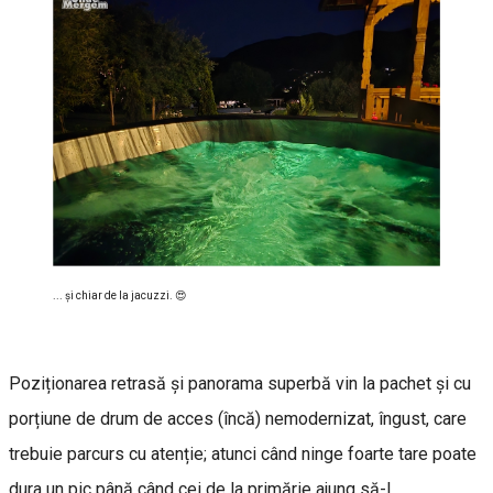
... și chiar de la jacuzzi. 😍
Poziționarea retrasă și panorama superbă vin la pachet și cu
porțiune de drum de acces (încă) nemodernizat, îngust, care
trebuie parcurs cu atenție; atunci când ninge foarte tare poate
dura un pic până când cei de la primărie ajung să-l