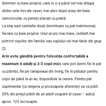
dormitor cu baie proprie, care ni s-a părut cel mai drăguț
dintre cele trei ale casei; mai ales dușul uriaș din baie,
semicircular, cu pereții placați cu piatră.
La etaj sunt celelalte două dormitoare cu pat matrimonial,
fiecare cu baie proprie. Unul un pic mai mare, celălalt mai
potrivit copiilor din familie sau cuplului cel mai tânăr din grup
😊.
Arin este gândită pentru folosința confortabilă a
maximum 6 adulți și 2-3 copii mici
, care pot dormi fie în pat
cu părinții, fie pe canapeaua din living, fie în pătuțuri pentru
copii de până la un an, disponibile la cerere. Pentru pat
suplimentar (cu lenjeria și prosoapele aferente) se va plăti
50% din prețul plătit de un adult ocupant al casei – adică
aprox. 125 lei/noapte.