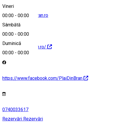
Vineri
contact@plaidinbran.ro
00:00
-
00:00
Sâmbătă
00:00
-
00:00
Duminică
https://plaidinbran.ro/
00:00
-
00:00
https://www.facebook.com/PlaiDinBran
0740033617
Rezervări
Rezervări