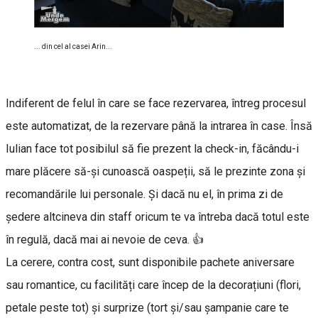
... din cel al casei Arin...
Indiferent de felul în care se face rezervarea, întreg procesul
este automatizat, de la rezervare până la intrarea în case. Însă
Iulian face tot posibilul să fie prezent la check-in, făcându-i
mare plăcere să-și cunoască oaspeții, să le prezinte zona și
recomandările lui personale. Și dacă nu el, în prima zi de
ședere altcineva din staff oricum te va întreba dacă totul este
în regulă, dacă mai ai nevoie de ceva. 👍
La cerere, contra cost, sunt disponibile pachete aniversare
sau romantice, cu facilități care încep de la decorațiuni (flori,
petale peste tot) și surprize (tort și/sau șampanie care te