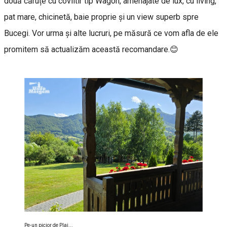
două căruțe cu coviltir tip Wagon, amenajate de lux, cu living,
pat mare, chicinetă, baie proprie și un view superb spre
Bucegi. Vor urma și alte lucruri, pe măsură ce vom afla de ele
promitem să actualizăm această recomandare.😊
Pe-un picior de Plai...