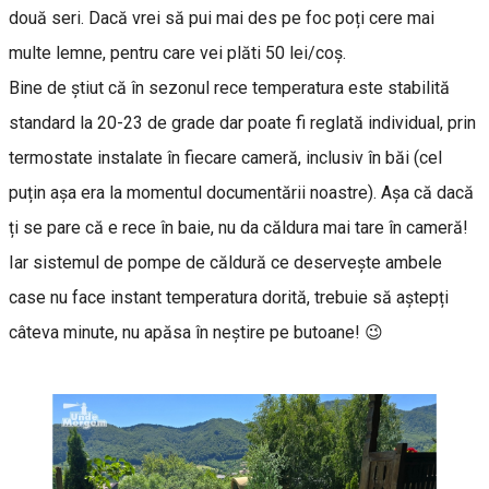
două seri. Dacă vrei să pui mai des pe foc poți cere mai
multe lemne, pentru care vei plăti 50 lei/coș.
Bine de știut că în sezonul rece temperatura este stabilită
standard la 20-23 de grade dar poate fi reglată individual, prin
termostate instalate în fiecare cameră, inclusiv în băi (cel
puțin așa era la momentul documentării noastre). Așa că dacă
ți se pare că e rece în baie, nu da căldura mai tare în cameră!
Iar sistemul de pompe de căldură ce deservește ambele
case nu face instant temperatura dorită, trebuie să aștepți
câteva minute, nu apăsa în neștire pe butoane! 😉