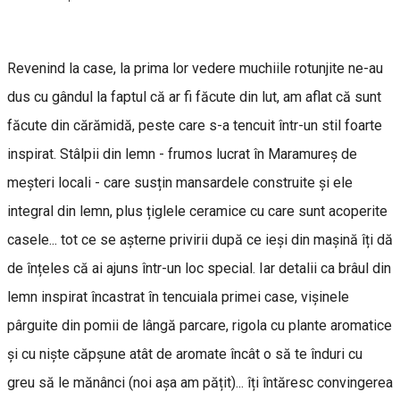
Revenind la case, la prima lor vedere muchiile rotunjite ne-au
dus cu gândul la faptul că ar fi făcute din lut, am aflat că sunt
făcute din cărămidă, peste care s-a tencuit într-un stil foarte
inspirat. Stâlpii din lemn - frumos lucrat în Maramureș de
meșteri locali - care susțin mansardele construite și ele
integral din lemn, plus țiglele ceramice cu care sunt acoperite
casele... tot ce se așterne privirii după ce ieși din mașină îți dă
de înțeles că ai ajuns într-un loc special. Iar detalii ca brâul din
lemn inspirat încastrat în tencuiala primei case, vișinele
pârguite din pomii de lângă parcare, rigola cu plante aromatice
și cu niște căpșune atât de aromate încât o să te înduri cu
greu să le mănânci (noi așa am pățit)... îți întăresc convingerea