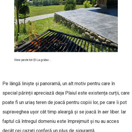
View peste tot 😍 La grătar...
Pe lângă liniște și panoramă, un alt motiv pentru care în
special părinții apreciază deja Plaiul este existența curții, care
poate fi un uriaș teren de joacă pentru copiii lor, pe care îi pot
supraveghea ușor cât timp aleargă și se joacă în aer liber. Iar
faptul că întregul domeniu este împrejmuit și nu au acces
decât cei cazați conferă un plus de siguranță.