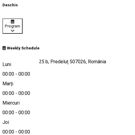
Deschis
Program
Weekly Schedule
Strada Pe Țarină 25 b, Predeluț 507026, România
Luni
00:00
-
00:00
Marți
Hartă
00:00
-
00:00
Miercuri
00:00
-
00:00
0740033617
Joi
00:00
-
00:00