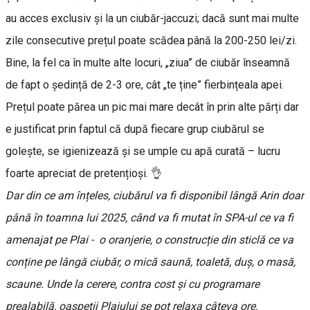
au acces exclusiv și la un ciubăr-jaccuzi; dacă sunt mai multe
zile consecutive prețul poate scădea până la 200-250 lei/zi.
Bine, la fel ca în multe alte locuri, „ziua” de ciubăr înseamnă
de fapt o ședință de 2-3 ore, cât „te ține” fierbințeala apei.
Prețul poate părea un pic mai mare decât în prin alte părți dar
e justificat prin faptul că după fiecare grup ciubărul se
golește, se igienizează și se umple cu apă curată – lucru
foarte apreciat de pretențioși. 👌
Dar din ce am înțeles, ciubărul va fi disponibil lângă Arin doar
până în toamna lui 2025, când va fi mutat în SPA-ul ce va fi
amenajat pe Plai - o oranjerie, o construcție din sticlă ce va
conține pe lângă ciubăr, o mică saună, toaletă, duș, o masă,
scaune. Unde la cerere, contra cost și cu programare
prealabilă, oaspeții Plaiului se pot relaxa câteva ore.