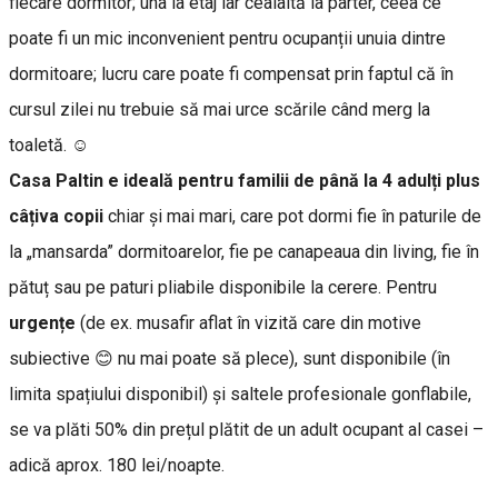
fiecare dormitor; una la etaj iar cealaltă la parter, ceea ce
poate fi un mic inconvenient pentru ocupanții unuia dintre
dormitoare; lucru care poate fi compensat prin faptul că în
cursul zilei nu trebuie să mai urce scările când merg la
toaletă. ☺️
Casa Paltin e ideală pentru familii de până la 4 adulți plus
câțiva copii
chiar și mai mari, care pot dormi fie în paturile de
la „mansarda” dormitoarelor, fie pe canapeaua din living, fie în
pătuț sau pe paturi pliabile disponibile la cerere. Pentru
urgențe
(de ex. musafir aflat în vizită care din motive
subiective 😊 nu mai poate să plece), sunt disponibile (în
limita spațiului disponibil) și saltele profesionale gonflabile,
se va plăti 50% din prețul plătit de un adult ocupant al casei –
adică aprox. 180 lei/noapte.