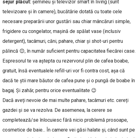
sejur plăcut:
șemineu și televizor smart în living (sunt
televizoare și în camere), bucătărie dotată cu toate cele
necesare preparării unor gustări sau chiar mâncăruri simple,
frigidere cu congelator, mașină de spălat vase (inclusiv
detergent), tacâmuri, căni, pahare, chiar și shot-uri pentru
pălincă 😊, în număr suficient pentru capacitatea fiecărei case.
Espresorul te va aștepta cu rezervorul plin de cafea boabe,
gratuit, însă eventualele refill-uri vor fi contra cost, așa că
dacă te știi mare băutor de cafea pune și o pungă de boabe în
bagaj. Și zahăr, pentru orice eventualitate 😉
Dacă aveți nevoie de mai multe pahare, tacâmuri etc. cereți
gazdei și se va rezolva. De asemenea, la cerere se
completează/se înlocuiesc fără nicio problemă prosoape,
cosmetice de baie... În camere vei găsi halate și, când sunt pe