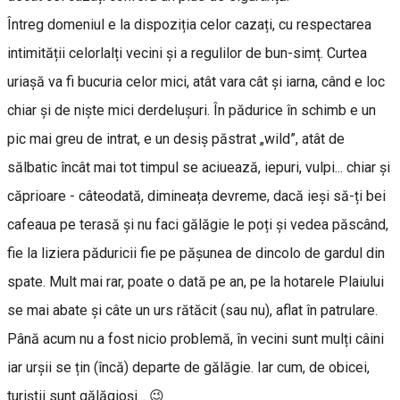
Întreg domeniul e la dispoziția celor cazați, cu respectarea
intimității celorlalți vecini și a regulilor de bun-simț. Curtea
uriașă va fi bucuria celor mici, atât vara cât și iarna, când e loc
chiar și de niște mici derdelușuri. În pădurice în schimb e un
pic mai greu de intrat, e un desiș păstrat „wild”, atât de
sălbatic încât mai tot timpul se aciuează, iepuri, vulpi... chiar și
căprioare - câteodată, dimineața devreme, dacă ieși să-ți bei
cafeaua pe terasă și nu faci gălăgie le poți și vedea păscând,
fie la liziera păduricii fie pe pășunea de dincolo de gardul din
spate. Mult mai rar, poate o dată pe an, pe la hotarele Plaiului
se mai abate și câte un urs rătăcit (sau nu), aflat în patrulare.
Până acum nu a fost nicio problemă, în vecini sunt mulți câini
iar urșii se țin (încă) departe de gălăgie. Iar cum, de obicei,
turiștii sunt gălăgioși... 😉