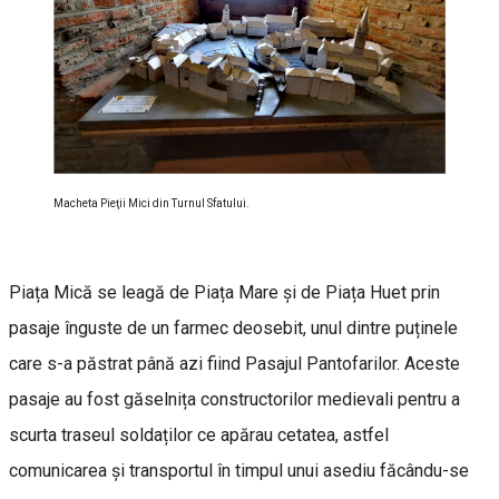
Macheta Pieţii Mici din Turnul Sfatului.
Piața Mică se leagă de Piața Mare și de Piața Huet prin
pasaje înguste de un farmec deosebit, unul dintre puținele
care s-a păstrat până azi fiind Pasajul Pantofarilor. Aceste
pasaje au fost găselnița constructorilor medievali pentru a
scurta traseul soldaților ce apărau cetatea, astfel
comunicarea și transportul în timpul unui asediu făcându-se