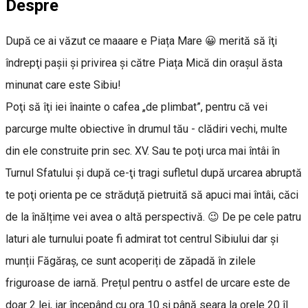
Despre
După ce ai văzut ce maaare e Piața Mare 😀 merită să îţi
îndrepţi pașii și privirea şi către Piața Mică din oraşul ăsta
minunat care este Sibiu!
Poţi să îţi iei înainte o cafea „de plimbat”, pentru că vei
parcurge multe obiective în drumul tău - clădiri vechi, multe
din ele construite prin sec. XV. Sau te poţi urca mai întâi în
Turnul Sfatului şi după ce-ţi tragi sufletul după urcarea abruptă
te poţi orienta pe ce străduță pietruită să apuci mai întâi, căci
de la înălțime vei avea o altă perspectivă. 😉 De pe cele patru
laturi ale turnului poate fi admirat tot centrul Sibiului dar și
munții Făgăraș, ce sunt acoperiți de zăpadă în zilele
friguroase de iarnă. Prețul pentru o astfel de urcare este de
doar 2 lei, iar începând cu ora 10 și până seara la orele 20 îl