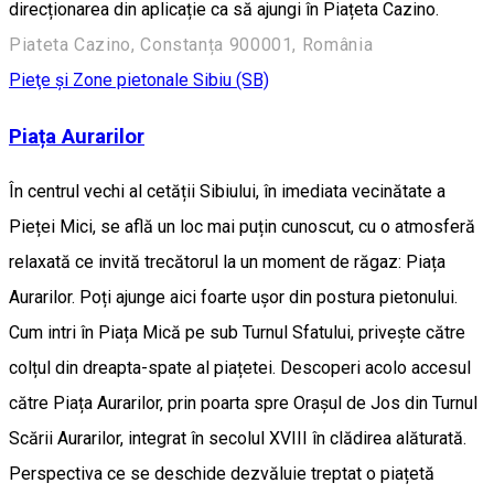
direcționarea din aplicație ca să ajungi în Piațeta Cazino.
Piateta Cazino, Constanța 900001, România
Pieţe şi Zone pietonale
Sibiu (SB)
Piața Aurarilor
În centrul vechi al cetății Sibiului, în imediata vecinătate a
Pieței Mici, se află un loc mai puțin cunoscut, cu o atmosferă
relaxată ce invită trecătorul la un moment de răgaz: Piața
Aurarilor. Poți ajunge aici foarte ușor din postura pietonului.
Cum intri în Piața Mică pe sub Turnul Sfatului, privește către
colțul din dreapta-spate al piațetei. Descoperi acolo accesul
către Piața Aurarilor, prin poarta spre Orașul de Jos din Turnul
Scării Aurarilor, integrat în secolul XVIII în clădirea alăturată.
Perspectiva ce se deschide dezvăluie treptat o piațetă