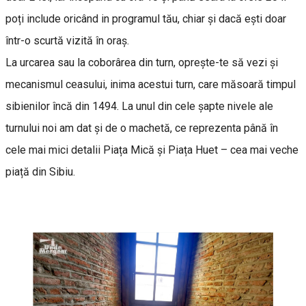
poți include oricând in programul tău, chiar şi dacă ești doar
într-o scurtă vizită în oraș.
La urcarea sau la coborârea din turn, oprește-te să vezi și
mecanismul ceasului, inima acestui turn, care măsoară timpul
sibienilor încă din 1494. La unul din cele șapte nivele ale
turnului noi am dat și de o machetă, ce reprezenta până în
cele mai mici detalii Piața Mică și Piața Huet – cea mai veche
piață din Sibiu.