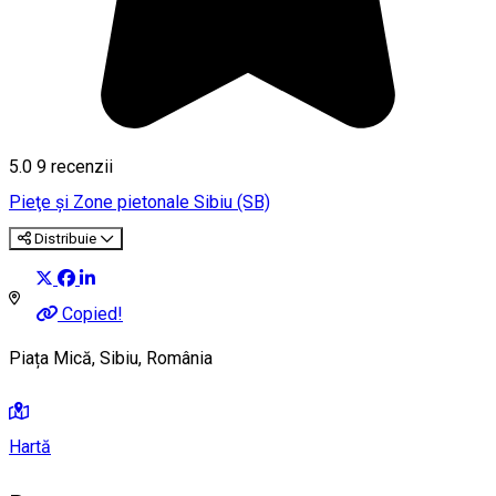
5.0
9
recenzii
Pieţe şi Zone pietonale
Sibiu (SB)
Distribuie
Copied!
Piața Mică, Sibiu, România
Hartă