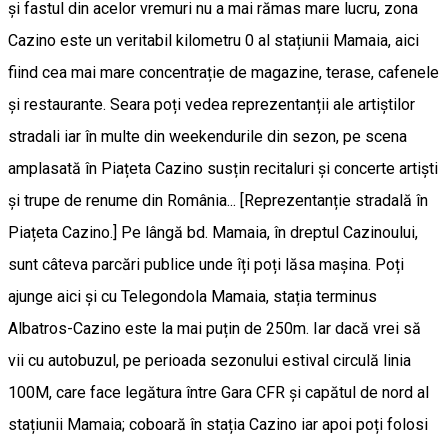
și fastul din acelor vremuri nu a mai rămas mare lucru, zona
Cazino este un veritabil kilometru 0 al stațiunii Mamaia, aici
fiind cea mai mare concentrație de magazine, terase, cafenele
și restaurante. Seara poți vedea reprezentanții ale artiștilor
stradali iar în multe din weekendurile din sezon, pe scena
amplasată în Piațeta Cazino susțin recitaluri și concerte artiști
și trupe de renume din România... [Reprezentanție stradală în
Piațeta Cazino.] Pe lângă bd. Mamaia, în dreptul Cazinoului,
sunt câteva parcări publice unde îți poți lăsa mașina. Poți
ajunge aici și cu Telegondola Mamaia, stația terminus
Albatros-Cazino este la mai puțin de 250m. Iar dacă vrei să
vii cu autobuzul, pe perioada sezonului estival circulă linia
100M, care face legătura între Gara CFR și capătul de nord al
stațiunii Mamaia; coboară în stația Cazino iar apoi poți folosi