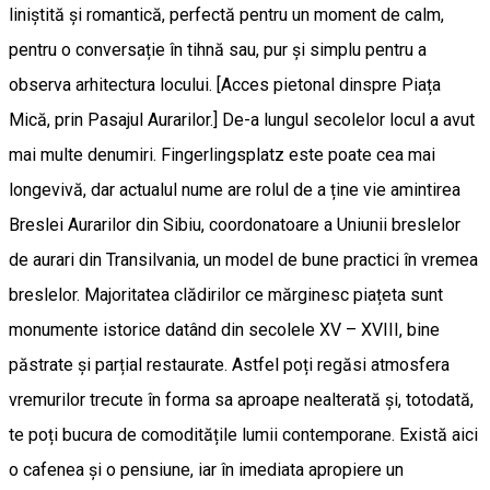
liniștită și romantică, perfectă pentru un moment de calm,
pentru o conversație în tihnă sau, pur și simplu pentru a
observa arhitectura locului. [Acces pietonal dinspre Piața
Mică, prin Pasajul Aurarilor.] De-a lungul secolelor locul a avut
mai multe denumiri. Fingerlingsplatz este poate cea mai
longevivă, dar actualul nume are rolul de a ține vie amintirea
Breslei Aurarilor din Sibiu, coordonatoare a Uniunii breslelor
de aurari din Transilvania, un model de bune practici în vremea
breslelor. Majoritatea clădirilor ce mărginesc piațeta sunt
monumente istorice datând din secolele XV – XVIII, bine
păstrate și parțial restaurate. Astfel poți regăsi atmosfera
vremurilor trecute în forma sa aproape nealterată și, totodată,
te poți bucura de comoditățile lumii contemporane. Există aici
o cafenea și o pensiune, iar în imediata apropiere un