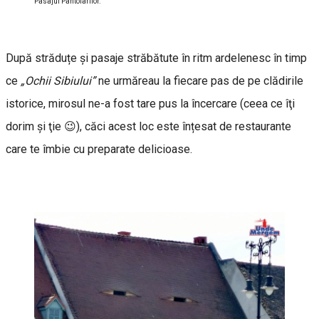
Pasajul Pantofarilor.
După străduțe și pasaje străbătute în ritm ardelenesc în timp
ce
„Ochii Sibiului”
ne urmăreau la fiecare pas de pe clădirile
istorice, mirosul ne-a fost tare pus la încercare (ceea ce îţi
dorim şi ţie 😉), căci acest loc este înțesat de restaurante
care te îmbie cu preparate delicioase.