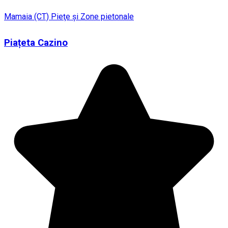
Mamaia (CT)
Pieţe şi Zone pietonale
Piațeta Cazino