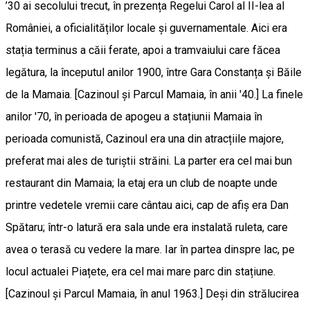
’30 ai secolului trecut, în prezența Regelui Carol al II-lea al
României, a oficialităților locale și guvernamentale. Aici era
stația terminus a căii ferate, apoi a tramvaiului care făcea
legătura, la începutul anilor 1900, între Gara Constanța și Băile
de la Mamaia. [Cazinoul și Parcul Mamaia, în anii '40.] La finele
anilor '70, în perioada de apogeu a stațiunii Mamaia în
perioada comunistă, Cazinoul era una din atracțiile majore,
preferat mai ales de turiștii străini. La parter era cel mai bun
restaurant din Mamaia; la etaj era un club de noapte unde
printre vedetele vremii care cântau aici, cap de afiș era Dan
Spătaru; într-o latură era sala unde era instalată ruleta, care
avea o terasă cu vedere la mare. Iar în partea dinspre lac, pe
locul actualei Piațete, era cel mai mare parc din stațiune.
[Cazinoul și Parcul Mamaia, în anul 1963.] Deși din strălucirea