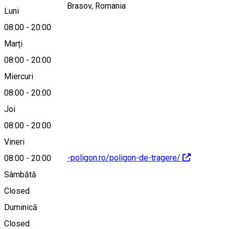
Zizinului 109 bis, Brasov, Romania
Luni
08:00
-
20:00
Marți
Hartă
08:00
-
20:00
Miercuri
08:00
-
20:00
0760785842
Joi
08:00
-
20:00
Vineri
https://www.arme-poligon.ro/poligon-de-tragere/
08:00
-
20:00
Sâmbătă
Closed
Duminică
0760785832
Closed