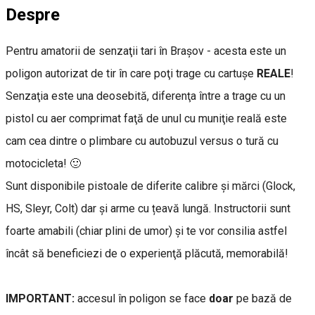
Despre
Pentru amatorii de senzaţii tari în Braşov - acesta este un
poligon autorizat de tir în care poţi trage cu cartuşe
REALE
!
Senzaţia este una deosebită, diferenţa între a trage cu un
pistol cu aer comprimat faţă de unul cu muniţie reală este
cam cea dintre o plimbare cu autobuzul versus o tură cu
motocicleta! 🙂
Sunt disponibile pistoale de diferite calibre şi mărci (Glock,
HS, Sleyr, Colt) dar și arme cu țeavă lungă. Instructorii sunt
foarte amabili (chiar plini de umor) şi te vor consilia astfel
încât să beneficiezi de o experienţă plăcută, memorabilă!
IMPORTANT:
accesul în poligon se face
doar
pe bază de