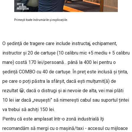
Primești toate îndrumările și explicațiile.
O şedinţă de tragere care include instructaj, echipament,
instructor şi 20 de cartuşe (10 calibru mic +5 mediu + 5 calibru
mare) costă 170 lei/persoană... până la 400 lei pentru o
ședință COMBO cu 40 de cartușe. În preț este inclusă și ținta,
pe care o poți păstra la sfârșit, dacă ești mulțumit(ă) de
rezultat 😀; dacă o distrugi și ai nevoie de alta, vei mai plăti
10 lei iar dacă „reușești” să nimerești cabul sau suportul țintei
va trebui să achiți 150 lei.
Pentru că este amplasat într-o zonă industrială îţi
recomandăm să mergi cu o maşină/taxi - accesul cu mijloace