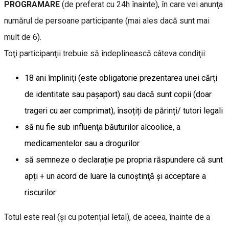
PROGRAMARE
(de preferat cu 24h înainte), în care vei anunţa
numărul de persoane participante (mai ales dacă sunt mai
mult de 6).
Toţi participanţii trebuie să îndeplinească câteva condiţii:
18 ani împliniţi (este obligatorie prezentarea unei cărţi
de identitate sau paşaport) sau dacă sunt copii (doar
trageri cu aer comprimat), însoțiți de părinți/ tutori legali
să nu fie sub influenţa băuturilor alcoolice, a
medicamentelor sau a drogurilor
să semneze o declarație pe propria răspundere că sunt
apți + un acord de luare la cunoştinţă şi acceptare a
riscurilor
Totul este real (şi cu potenţial letal), de aceea, înainte de a