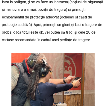
intra în poligon, ţi se va face un instructaj (noţiuni de siguranţă
şi manevrare a armei, poziţii de tragere) şi primeşti
echipamentul de protecţie adecvat (ochelari şi căşti de
protecţie auditivă). Apoi, primeşti un glonţ şi faci o tragere de
probă; dacă totul este ok, vei putea să tragi şi cele 20 de
cartuşe recomandate în cadrul unei şedinţe de tragere.