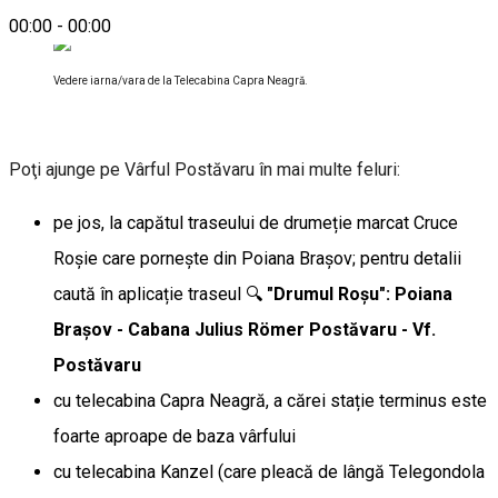
00:00
-
00:00
Vedere iarna/vara de la Telecabina Capra Neagră.
Poţi ajunge pe Vârful Postăvaru în mai multe feluri:
pe jos, la capătul traseului de drumeție marcat Cruce
Roșie care pornește din Poiana Brașov; pentru detalii
caută în aplicație traseul 🔍
"Drumul Roşu": Poiana
Braşov - Cabana Julius Römer Postăvaru - Vf.
Postăvaru
cu telecabina Capra Neagră, a cărei stație terminus este
foarte aproape de baza vârfului
cu telecabina Kanzel (care pleacă de lângă Telegondola