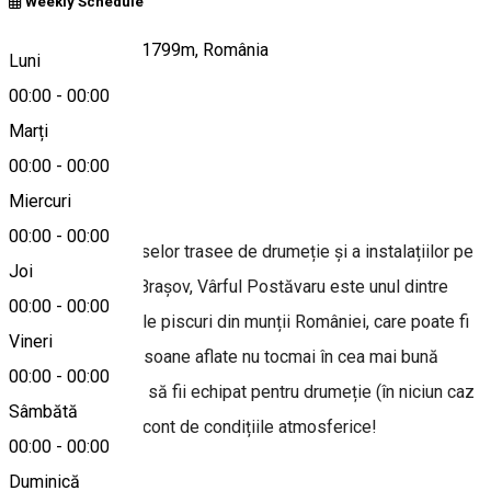
Weekly Schedule
Vârful Postăvaru 1799m, România
Luni
00:00
-
00:00
Marți
Hartă
00:00
-
00:00
Despre
Miercuri
00:00
-
00:00
Datorită numeroaselor trasee de drumeție și a instalațiilor pe
Joi
cablu din Poiana Brașov, Vârful Postăvaru este unul dintre
00:00
-
00:00
cele mai accesibile piscuri din munții României, care poate fi
Vineri
„cucerit” și de persoane aflate nu tocmai în cea mai bună
00:00
-
00:00
formă fizică; doar să fii echipat pentru drumeție (în niciun caz
Sâmbătă
cu șlapi!) și să ții cont de condițiile atmosferice!
00:00
-
00:00
Duminică