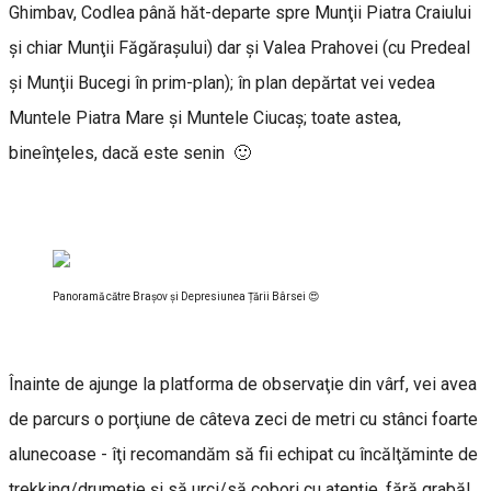
Ghimbav, Codlea până hăt-departe spre Munţii Piatra Craiului
şi chiar Munţii Făgăraşului) dar şi Valea Prahovei (cu Predeal
şi Munţii Bucegi în prim-plan); în plan depărtat vei vedea
Muntele Piatra Mare şi Muntele Ciucaş; toate astea,
bineînţeles, dacă este senin 🙂
Panoramă către Brașov și Depresiunea Țării Bârsei 😍
Înainte de ajunge la platforma de observaţie din vârf, vei avea
de parcurs o porţiune de câteva zeci de metri cu stânci foarte
alunecoase - îţi recomandăm să fii echipat cu încălţăminte de
trekking/drumeţie şi să urci/să cobori cu atenţie, fără grabă!