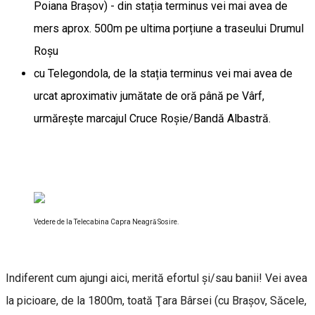
Poiana Brașov) - din stația terminus vei mai avea de
mers aprox. 500m pe ultima porțiune a traseului Drumul
Roșu
cu Telegondola, de la stația terminus vei mai avea de
urcat aproximativ jumătate de oră până pe Vârf,
urmărește marcajul Cruce Roșie/Bandă Albastră.
Vedere de la Telecabina Capra Neagră Sosire.
Indiferent cum ajungi aici, merită efortul şi/sau banii! Vei avea
la picioare, de la 1800m, toată Ţara Bârsei (cu Braşov, Săcele,