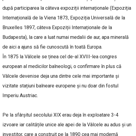
după participarea la câteva expoziții internaționale (Expoziția
Internațională de la Viena 1873, Expoziția Universală de la
Bruxelles 1897, câteva Expoziții Internaționale de la
Budapesta), la care a luat numai medalii de aur, apa minerală
de aici a ajuns să fie cunoscută în toată Europa.
În 1875 la Vâlcele se ținea cel de-al XVIII-lea congres
european al medicilor balneologi, o confirmare în plus că
Vâlcele devenise deja una dintre cele mai importante și
vizitate stațiuni balneare europene și nu doar din fostul
Imperiu Austriac.
Pe la sfârșitul secolului XIX erau deja în exploatare 3-4
izvoare iar calitățile unice ale apei de la Vâlcele au adus și un
investitor, care a construit pe la 1890 cea mai modernă