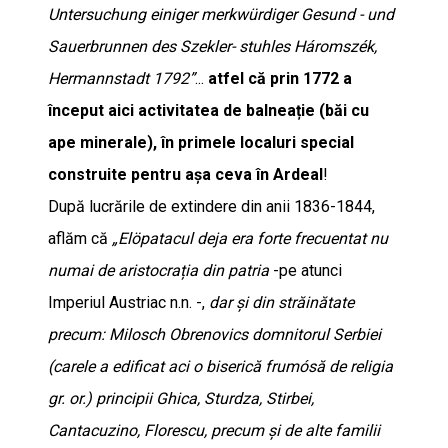
Untersuchung einiger merkwürdiger Gesund - und
Sauerbrunnen des Szekler- stuhles Háromszék,
Hermannstadt 1792”
...
atfel că prin 1772 a
început aici activitatea de balneație (băi cu
ape minerale), în primele localuri special
construite pentru așa ceva în Ardeal
!
După lucrările de extindere din anii 1836-1844,
aflăm că
„Elöpatacul deja era forte frecuentat nu
numai de aristocrația din patria
-pe atunci
Imperiul Austriac n.n. -,
dar și din străinătate
precum: Milosch Obrenovics domnitorul Serbiei
(carele a edificat aci o biserică frumósă de religia
gr. or.) principii Ghica, Sturdza, Stirbei,
Cantacuzino, Florescu, precum și de alte familii