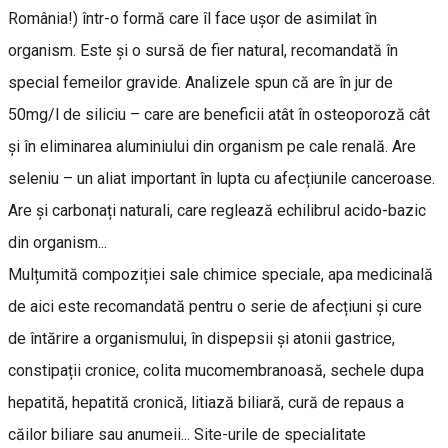
România!) într-o formă care îl face ușor de asimilat în
organism. Este și o sursă de fier natural, recomandată în
special femeilor gravide. Analizele spun că are în jur de
50mg/l de siliciu – care are beneficii atât în osteoporoză cât
și în eliminarea aluminiului din organism pe cale renală. Are
seleniu – un aliat important în lupta cu afecțiunile canceroase.
Are și carbonați naturali, care reglează echilibrul acido-bazic
din organism...
Mulțumită compoziției sale chimice speciale, apa medicinală
de aici este recomandată pentru o serie de afecțiuni și cure
de întărire a organismului, în dispepsii și atonii gastrice,
constipații cronice, colita mucomembranoasă, sechele dupa
hepatită, hepatită cronică, litiază biliară, cură de repaus a
căilor biliare sau anumeii... Site-urile de specialitate