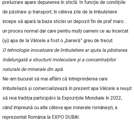
prelucrare apare depunerea în sticlă. În funcție de condițiile
de păstrare și transport, în câteva zile de la îmbuteliere
începe să apară la baza sticlei un depozit fin de praf maro...
un proces normal dar care pentru mulți oameni ce au încercat
(și) apa de la Vâlcele a fost o „barieră” greu de trecut.
O tehnologie inovatoare de îmbuteliere ar ajuta la păstrarea
îndelungată a structurii moleculare și a concentrațiilor
naturale de minerale din apă.
Ne-am bucurat să mai aflăm că întreprinderea care
îmbuteliază și comercializează în prezent apa Vâlcele a reușit
să reia tradiția participării la Expozițiile Mondiale în 2022,
când împreună cu alte câteva ape minerale românești, a
reprezentat România la EXPO DUBAI.