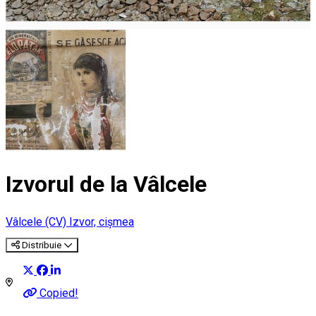
Izvorul de la Vâlcele
Vâlcele (CV)
Izvor, cișmea
Distribuie
Copied!