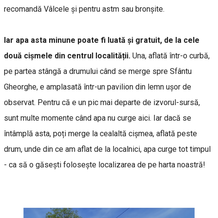
recomandă Vâlcele și pentru astm sau bronșite.
Iar apa asta minune poate fi luată și gratuit, de la cele
două cișmele din centrul localității.
Una, aflată într-o curbă,
pe partea stângă a drumului când se merge spre Sfântu
Gheorghe, e amplasată într-un pavilion din lemn ușor de
observat. Pentru că e un pic mai departe de izvorul-sursă,
sunt multe momente când apa nu curge aici. Iar dacă se
întâmplă asta, poți merge la cealaltă cișmea, aflată peste
drum, unde din ce am aflat de la localnici, apa curge tot timpul
- ca să o găsești folosește localizarea de pe harta noastră!