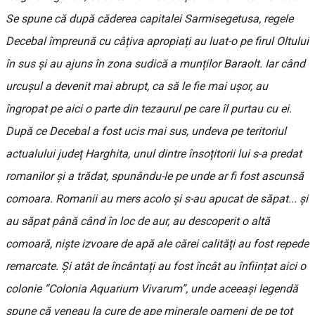
Se spune că după căderea capitalei Sarmisegetusa, regele
Decebal împreună cu câțiva apropiați au luat-o pe firul Oltului
în sus și au ajuns în zona sudică a munților Baraolt. Iar când
urcușul a devenit mai abrupt, ca să le fie mai ușor, au
îngropat pe aici o parte din tezaurul pe care îl purtau cu ei.
După ce Decebal a fost ucis mai sus, undeva pe teritoriul
actualului județ Harghita, unul dintre însoțitorii lui s-a predat
romanilor și a trădat, spunându-le pe unde ar fi fost ascunsă
comoara. Romanii au mers acolo și s-au apucat de săpat... și
au săpat până când în loc de aur, au descoperit o altă
comoară, niște izvoare de apă ale cărei calități au fost repede
remarcate. Și atât de încântați au fost încât au înființat aici o
colonie “Colonia Aquarium Vivarum”, unde aceeași legendă
spune că veneau la cure de ape minerale oameni de pe tot