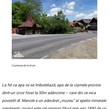
Cișmeaua de la drum.
La fel ca apa ce se îmbuteliază, apa de la cișmele provine
dintr-un izvor forat la 50m adâncime – care din ce ne-a
povestit dl. Manole e un adevărat „muzeu” al apelor minerale
românești: izvorul este cel original, făcut prin anii 1890 de un