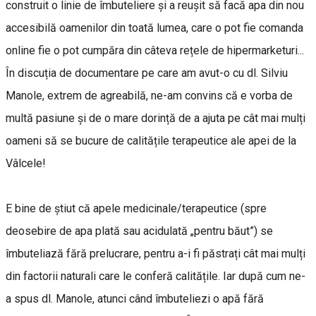
construit o linie de îmbuteliere și a reușit să facă apa din nou
accesibilă oamenilor din toată lumea, care o pot fie comanda
online fie o pot cumpăra din câteva rețele de hipermarketuri...
În discuția de documentare pe care am avut-o cu dl. Silviu
Manole, extrem de agreabilă, ne-am convins că e vorba de
multă pasiune și de o mare dorință de a ajuta pe cât mai mulți
oameni să se bucure de calitățile terapeutice ale apei de la
Vâlcele!
E bine de știut că apele medicinale/terapeutice (spre
deosebire de apa plată sau acidulată „pentru băut”) se
îmbuteliază fără prelucrare, pentru a-i fi păstrați cât mai mulți
din factorii naturali care le conferă calitățile. Iar după cum ne-
a spus dl. Manole, atunci când îmbuteliezi o apă fără