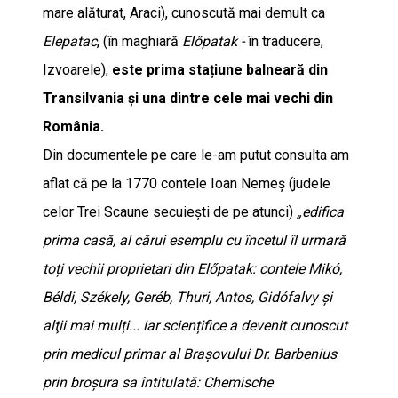
mare alăturat, Araci), cunoscută mai demult ca
Elepatac
, (în maghiară
Előpatak -
în traducere,
Izvoarele),
este prima stațiune balneară din
Transilvania și una dintre cele mai vechi din
România.
Din documentele pe care le-am putut consulta am
aflat că pe la 1770 contele Ioan Nemeș (judele
celor Trei Scaune secuiești de pe atunci)
„edifica
prima casă, al cărui esemplu cu încetul îl urmară
toți vechii proprietari din Előpatak: contele Mikó,
Béldi, Székely, Geréb, Thuri, Antos, Gidófalvy şi
alţii mai mulți... iar sciențifice a devenit cunoscut
prin medicul primar al Braşovului Dr. Barbenius
prin broşura sa întitulată: Chemische