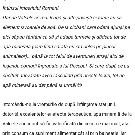
întinsul Imperiului Roman!
Dar de Vâlcele se mai leagă și alte povești și toate au ca
element izvoarele de apă. De la ciobani care odată ajunși pe
aici săpau fântâni ca să-și adape turmele și dădeau tot de
apă minerală (care fiind sărată nu era deloc pe placul
animalelor)... până la tot felul de aventurieri atrași aici de
legenda comorii îngropate a lui Decebal. Și care, după ce au
cheltuit adevărate averi răscolind prin aceste locuri, tot de
apă minerală au dat până la urmă!
😊
Întorcându-ne la vremurile de după înființarea stațiunii,
datorită excelentelor ei efecte terapeutice, apa minerală de la
Vâlcele a început să fie valorificată din ce în ce mai mult, atât
prin consum ca supliment alimentar cât și prin balneație. Iar