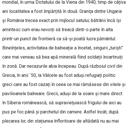
mondial, în urma Dictatului de la Viena din 1940, timp de câțiva
ani localitatea a fost împărțită în două. Granița dintre Ungaria
și România trecea exact prin mijlocul satului; bătrânii încă își
amintesc cum erau nevoiți să treacă dintr-o parte în alta
printr-un punct de frontieră ca să-și poată lucra pământul.
Bineînțeles, activitatea de balneație a încetat, singurii „turiști”
care mai veneau să bea apă minerală fiind soldații încartiruiți
în zonă. Dar necazurile abia începeau. După războiul civil din
Grecia, în anii `50, la Vâlcele au fost aduși refugiați politic
greci care au fost cazați în ceea ce mai rămăsese din vilele și
pavilioanele balneare. Grecii, aduși de la soare și mare direct
în Siberia românească, să supraviețuiască frigului de aici au
pus pe foc până și parchetul din camere. Astfel încât, după
plecarea lor, din stațiunea înfloritoare de altădată nu au mai