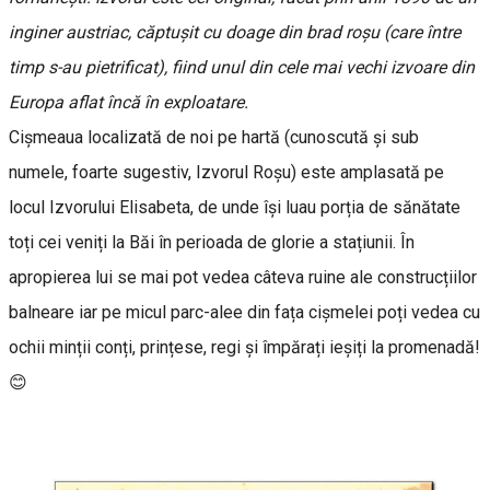
inginer austriac, căptușit cu doage din brad roșu (care între
timp s-au pietrificat), fiind unul din cele mai vechi izvoare din
Europa aflat încă în exploatare.
Cișmeaua localizată de noi pe hartă (cunoscută și sub
numele, foarte sugestiv, Izvorul Roșu) este amplasată pe
locul Izvorului Elisabeta, de unde își luau porția de sănătate
toți cei veniți la Băi în perioada de glorie a stațiunii. În
apropierea lui se mai pot vedea câteva ruine ale construcțiilor
balneare iar pe micul parc-alee din fața cișmelei poți vedea cu
ochii minții conți, prințese, regi și împărați ieșiți la promenadă!
😊