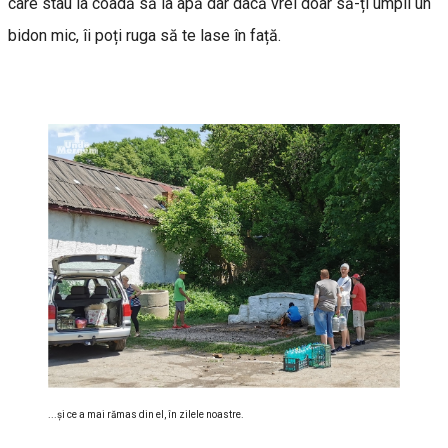
care stau la coadă să ia apă dar dacă vrei doar să-ți umpli un
bidon mic, îi poți ruga să te lase în față.
...și ce a mai rămas din el, în zilele noastre.