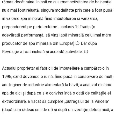
rămas decât ruine. În anii ce au urmat activitatea de balneație
nu a mai fost reluată, singura modalitate prin care a fost pusă
în valoare apa minerală fiind îmbutelierea și vânzarea,
preponderent pe piețe externe... inclusiv în Franța (o
adevărată performanță, să vinzi apă minerală celui mai mare
producător de apă minerală din Europa!) 😉 Dar după
Revoluție a fost închisă și această activitate. ☹
Actualul proprietar al fabricii de îmbuteliere a cumpărat-o în
1998, când devenise o ruină, fiind pusă în conservare de mulți
ani. Inginer de industrie alimentară la bază, a analizat din nou
apa de aici și după ce s-a convins încă o dată de calitățile ei
extraordinare, a riscat să cumpere „putregaiul de la Vâlcele”
(după cum râdeau unii de el) și după o investiție deloc mică, a