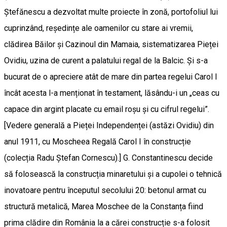
Ștefănescu a dezvoltat multe proiecte în zonă, portofoliul lui
cuprinzând, reședințe ale oamenilor cu stare ai vremii,
clădirea Băilor și Cazinoul din Mamaia, sistematizarea Pieței
Ovidiu, uzina de curent a palatului regal de la Balcic. Și s-a
bucurat de o apreciere atât de mare din partea regelui Carol I
încât acesta l-a menționat în testament, lăsându-i un „ceas cu
capace din argint placate cu email roșu și cu cifrul regelui”.
[Vedere generală a Pieței Independenței (astăzi Ovidiu) din
anul 1911, cu Moscheea Regală Carol I în construcție
(colecția Radu Ștefan Cornescu).] G. Constantinescu decide
să folosească la construcția minaretului și a cupolei o tehnică
inovatoare pentru începutul secolului 20: betonul armat cu
structură metalică, Marea Moschee de la Constanța fiind
prima clădire din România la a cărei construcție s-a folosit