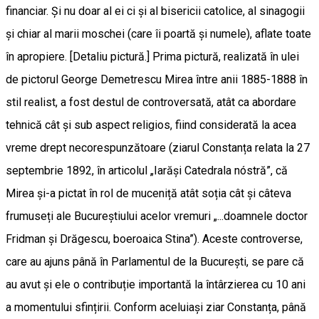
financiar. Și nu doar al ei ci și al bisericii catolice, al sinagogii
și chiar al marii moschei (care îi poartă și numele), aflate toate
în apropiere. [Detaliu pictură.] Prima pictură, realizată în ulei
de pictorul George Demetrescu Mirea între anii 1885-1888 în
stil realist, a fost destul de controversată, atât ca abordare
tehnică cât și sub aspect religios, fiind considerată la acea
vreme drept necorespunzătoare (ziarul Constanța relata la 27
septembrie 1892, în articolul „Iarăși Catedrala nóstră”, că
Mirea și-a pictat în rol de muceniță atât soția cât și câteva
frumuseți ale Bucureștiului acelor vremuri „...doamnele doctor
Fridman și Drăgescu, boeroaica Stina”). Aceste controverse,
care au ajuns până în Parlamentul de la București, se pare că
au avut și ele o contribuție importantă la întârzierea cu 10 ani
a momentului sfințirii. Conform aceluiași ziar Constanța, până