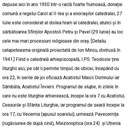
depuse aici în anii 1930 într-o raclă foarte frumoasă, donație
comună a regelui Carol al II-lea și a enoriașilor catedralei, 27
Iulie este considerat al doilea hram al catedralei; atunci și în
sărbătoarea Sfinților Apostoli Petru și Pavel (29 Iunie) au loc
cele mai mari procesiuni religioase din oraș. [Detaliu
catapeteasma originală proiectată de Ion Mincu, distrusă în
1941.] Fiind o catedrală arhiepiscopală, I.P.S. Teodosie ține
liturghii aici, pe cât îi permite timpul; de obicei, începând cu
ora 22, în serile de joi oficiază Acatistul Maicii Domnului iar
Sâmbăta, Acatistul Învierii. Programul de slujbe, în zilele în
care nu este liturghie arhierească, începe la ora 7 cu Acatistul,
Ceasurile și Sfânta Liturghie, iar programul de seară începe la
ora 17, cu Vecernia (apusul soarelui); urmează Pavecernița
(rugăciunea de după cină), Miezonoptica (ora 24) și Utrenia