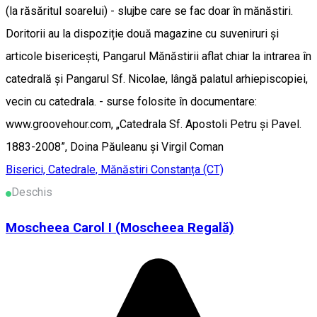
(la răsăritul soarelui) - slujbe care se fac doar în mănăstiri.
Doritorii au la dispoziție două magazine cu suveniruri și
articole bisericești, Pangarul Mănăstirii aflat chiar la intrarea în
catedrală și Pangarul Sf. Nicolae, lângă palatul arhiepiscopiei,
vecin cu catedrala. - surse folosite în documentare:
www.groovehour.com, „Catedrala Sf. Apostoli Petru și Pavel.
1883-2008”, Doina Păuleanu și Virgil Coman
Biserici, Catedrale, Mănăstiri
Constanța (CT)
Deschis
Moscheea Carol I (Moscheea Regală)