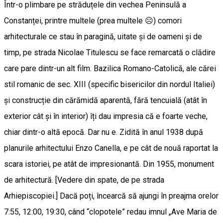
Într-o plimbare pe străduțele din vechea Peninsulă a
Constanței, printre multele (prea multele ☹) comori
arhitecturale ce stau în paragină, uitate și de oameni și de
timp, pe strada Nicolae Titulescu se face remarcată o clădire
care pare dintr-un alt film. Bazilica Romano-Catolică, ale cărei
stil romanic de sec. XIII (specific bisericilor din nordul Italiei)
și construcție din cărămidă aparentă, fără tencuială (atât în
exterior cât și în interior) îți dau impresia că e foarte veche,
chiar dintr-o altă epocă. Dar nu e. Zidită în anul 1938 după
planurile arhitectului Enzo Canella, e pe cât de nouă raportat la
scara istoriei, pe atât de impresionantă. Din 1955, monument
de arhitectură. [Vedere din spate, de pe strada
Arhiepiscopiei.] Dacă poți, încearcă să ajungi în preajma orelor
7:55, 12:00, 19:30, când “clopotele” redau imnul „Ave Maria de