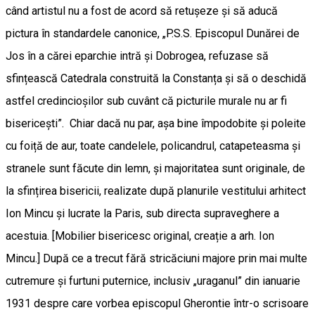
când artistul nu a fost de acord să retușeze și să aducă
pictura în standardele canonice, „P.S.S. Episcopul Dunărei de
Jos în a cărei eparchie intră și Dobrogea, refuzase să
sfințească Catedrala construită la Constanța și să o deschidă
astfel credincioșilor sub cuvânt că picturile murale nu ar fi
bisericești”. Chiar dacă nu par, așa bine împodobite și poleite
cu foiță de aur, toate candelele, policandrul, catapeteasma și
stranele sunt făcute din lemn, și majoritatea sunt originale, de
la sfințirea bisericii, realizate după planurile vestitului arhitect
Ion Mincu și lucrate la Paris, sub directa supraveghere a
acestuia. [Mobilier bisericesc original, creație a arh. Ion
Mincu.] După ce a trecut fără stricăciuni majore prin mai multe
cutremure și furtuni puternice, inclusiv „uraganul” din ianuarie
1931 despre care vorbea episcopul Gherontie într-o scrisoare