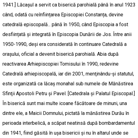
1941.] Lăcaşul a servit ca biserică parohială până în anul 1923
când, odată cu reînființarea Episcopiei Constanța, devine
catedrală episcopală... până în 1950, când Episcopia a fost
desființată și integrată în Episcopia Dunării de Jos. Între anii
1950-1990, deşi era considerată în continuare Catedrală a
oraşului, oficial a devenit biserică parohială. Abia după
reactivarea Arhiepiscopiei Tomisului în 1990, redevine
Catedrală arhiepiscopală, iar din 2001, menţinându-şi statutul,
este organizată ca lăcaş monahal sub numele de Mănăstirea
Sfinţii Apostoli Petru şi Pavel. [Catedrala și Palatul Episcopal.]
În biserică sunt mai multe icoane făcătoare de minuni, una
dintre ele, a Maicii Domnului, pictată la mănăstirea Durău în
perioada interbelică, a scăpat neatinsă după bombardamentul
din 1941, fiind găsită în ușa bisericii și nu în altarul unde se