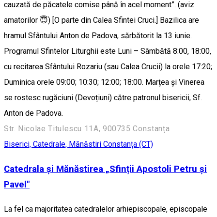
cauzată de păcatele comise până în acel moment”. (aviz
amatorilor 😇) [O parte din Calea Sfintei Cruci.] Bazilica are
hramul Sfântului Anton de Padova, sărbătorit la 13 iunie.
Programul Sfintelor Liturghii este Luni – Sâmbătă 8:00, 18:00,
cu recitarea Sfântului Rozariu (sau Calea Crucii) la orele 17:20;
Duminica orele 09:00; 10:30; 12:00; 18:00. Marțea și Vinerea
se rostesc rugăciuni (Devoțiuni) către patronul bisericii, Sf.
Anton de Padova.
Str. Nicolae Titulescu 11A, 900735 Constanța
Biserici, Catedrale, Mănăstiri
Constanța (CT)
Catedrala și Mănăstirea „Sfinții Apostoli Petru și
Pavel"
La fel ca majoritatea catedralelor arhiepiscopale, episcopale