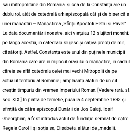
sau mitropolitane din România, și cea de la Constanța are un
dublu rol, atât de catedrală arhiepiscopală cât și de biserică a
unei mănăstiri – Mănăstirea „Sfinții Apostoli Petru și Pavel".
La data documentării noastre, aici viețuiau 12 slujitori monahi;
pe lângă aceștia, în catedrală slujesc și câțiva preoți de mir,
căsătoriți. Astfel, Constanța este unul din puținele municipii
din România care are în mijlocul orașului o mănăstire, în cadrul
căreia se află catedrala celei mai vechi Mitropolii de pe
actualul teritoriu al României, amplasată alături de un sit
creștin timpuriu din vremea Imperiului Roman. [Vedere rară, sf.
sec. XIX.] În piatra de temelie, pusa la 4 septembrie 1883 și
sfințită de către episcopul Dunării de Jos Galați, Iosif
Gheorghian, a fost introdus actul de fundație semnat de către
Regele Carol I și soția sa, Elisabeta, alături de „medalii,