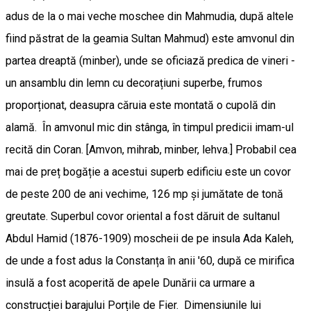
adus de la o mai veche moschee din Mahmudia, după altele
fiind păstrat de la geamia Sultan Mahmud) este amvonul din
partea dreaptă (minber), unde se oficiază predica de vineri -
un ansamblu din lemn cu decorațiuni superbe, frumos
proporționat, deasupra căruia este montată o cupolă din
alamă. În amvonul mic din stânga, în timpul predicii imam-ul
recită din Coran. [Amvon, mihrab, minber, lehva.] Probabil cea
mai de preț bogăție a acestui superb edificiu este un covor
de peste 200 de ani vechime, 126 mp și jumătate de tonă
greutate. Superbul covor oriental a fost dăruit de sultanul
Abdul Hamid (1876-1909) moscheii de pe insula Ada Kaleh,
de unde a fost adus la Constanța în anii '60, după ce mirifica
insulă a fost acoperită de apele Dunării ca urmare a
construcției barajului Porțile de Fier. Dimensiunile lui