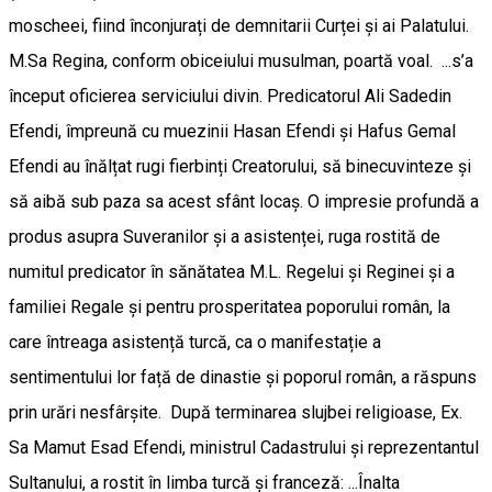
moscheei, fiind înconjurați de demnitarii Curței și ai Palatului.
M.Sa Regina, conform obiceiului musulman, poartă voal. ...s’a
început oficierea serviciului divin. Predicatorul Ali Sadedin
Efendi, împreună cu muezinii Hasan Efendi și Hafus Gemal
Efendi au înălțat rugi fierbinți Creatorului, să binecuvinteze și
să aibă sub paza sa acest sfânt locaș. O impresie profundă a
produs asupra Suveranilor și a asistenței, ruga rostită de
numitul predicator în sănătatea M.L. Regelui și Reginei și a
familiei Regale și pentru prosperitatea poporului român, la
care întreaga asistență turcă, ca o manifestație a
sentimentului lor față de dinastie și poporul român, a răspuns
prin urări nesfârșite. După terminarea slujbei religioase, Ex.
Sa Mamut Esad Efendi, ministrul Cadastrului și reprezentantul
Sultanului, a rostit în limba turcă și franceză: ...Înalta