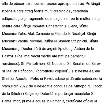
afla de obicei, care tocmai fusese aproape distrus. Pe lângă
icoanele care atrag foarte mulți credincioși, catedrala
adăpostește și fragmente de moaște ale foarte multor sfinți,
printre care Sfinţii Împăraţi Constantin şi Elena, Sfinţii
Mucenici Zotic, Atal, Camasie şi Filip de la Niculiţel, Sfinții
Mucenici Vasile, Nicolae, Rufim și Simeon Stâlpnicul, Sfinții
Mucenici și Doctori fără de arginți Epictet și Astion de la
Halmyris (cei mai vechi martiri atestați pe pământul
românesc), Sf. Pantelimon, Sf. Nectarie, Sf. Serafim de Sarov
si Stelian Paflagonul (ocrotitorul copiilor)... și bineînțeles, ale
Sfinților Apostoli Petru și Pavel, aduse și dăruite catedralei la
hramul din 2022 de o delegație condusă de Mitropolitul Iacob
de la Silistra (Bulgaria). Datorită importanței moaștelor Sf.
Pantelimon, primele aduse în România, certificate oficial și