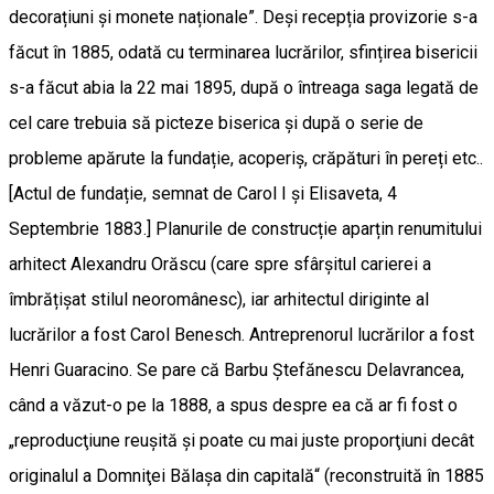
decorațiuni și monete naționale”. Deși recepția provizorie s-a
făcut în 1885, odată cu terminarea lucrărilor, sfințirea bisericii
s-a făcut abia la 22 mai 1895, după o întreaga saga legată de
cel care trebuia să picteze biserica și după o serie de
probleme apărute la fundație, acoperiș, crăpături în pereți etc..
[Actul de fundație, semnat de Carol I și Elisaveta, 4
Septembrie 1883.] Planurile de construcție aparțin renumitului
arhitect Alexandru Orăscu (care spre sfârșitul carierei a
îmbrățișat stilul neoromânesc), iar arhitectul diriginte al
lucrărilor a fost Carol Benesch. Antreprenorul lucrărilor a fost
Henri Guaracino. Se pare că Barbu Ştefănescu Delavrancea,
când a văzut-o pe la 1888, a spus despre ea că ar fi fost o
„reproducţiune reuşită şi poate cu mai juste proporţiuni decât
originalul a Domniţei Bălaşa din capitală“ (reconstruită în 1885