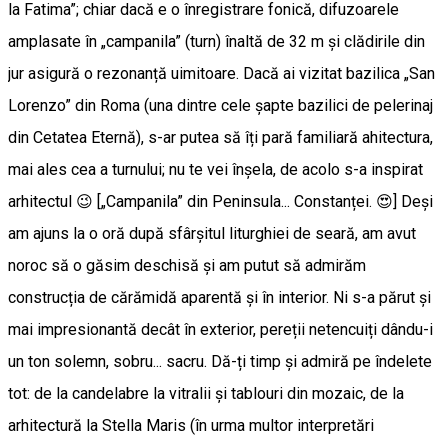
la Fatima”; chiar dacă e o înregistrare fonică, difuzoarele
amplasate în „campanila” (turn) înaltă de 32 m și clădirile din
jur asigură o rezonanță uimitoare. Dacă ai vizitat bazilica „San
Lorenzo” din Roma (una dintre cele șapte bazilici de pelerinaj
din Cetatea Eternă), s-ar putea să îți pară familiară ahitectura,
mai ales cea a turnului; nu te vei înșela, de acolo s-a inspirat
arhitectul 😉 [„Campanila” din Peninsula... Constanței. 😍] Deși
am ajuns la o oră după sfârșitul liturghiei de seară, am avut
noroc să o găsim deschisă și am putut să admirăm
construcția de cărămidă aparentă și în interior. Ni s-a părut și
mai impresionantă decât în exterior, pereții netencuiți dându-i
un ton solemn, sobru... sacru. Dă-ți timp și admiră pe îndelete
tot: de la candelabre la vitralii și tablouri din mozaic, de la
arhitectură la Stella Maris (în urma multor interpretări