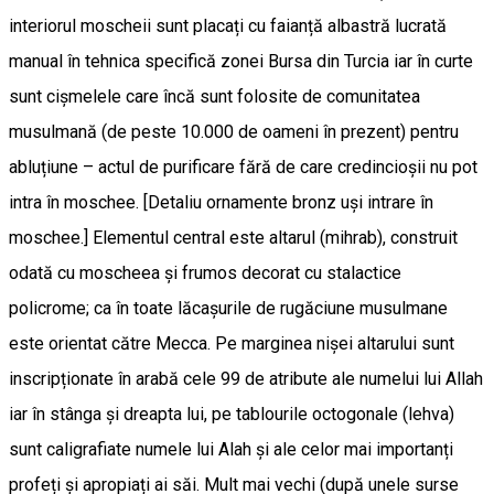
interiorul moscheii sunt placați cu faianță albastră lucrată
manual în tehnica specifică zonei Bursa din Turcia iar în curte
sunt cișmelele care încă sunt folosite de comunitatea
musulmană (de peste 10.000 de oameni în prezent) pentru
abluțiune – actul de purificare fără de care credincioșii nu pot
intra în moschee. [Detaliu ornamente bronz uși intrare în
moschee.] Elementul central este altarul (mihrab), construit
odată cu moscheea și frumos decorat cu stalactice
policrome; ca în toate lăcașurile de rugăciune musulmane
este orientat către Mecca. Pe marginea nișei altarului sunt
inscripționate în arabă cele 99 de atribute ale numelui lui Allah
iar în stânga și dreapta lui, pe tablourile octogonale (lehva)
sunt caligrafiate numele lui Alah și ale celor mai importanți
profeți și apropiați ai săi. Mult mai vechi (după unele surse