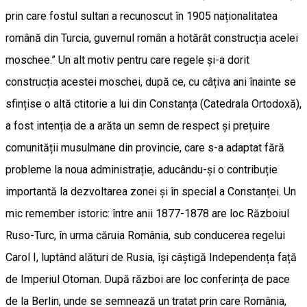
prin care fostul sultan a recunoscut în 1905 naționalitatea
română din Turcia, guvernul român a hotărât construcția acelei
moschee.” Un alt motiv pentru care regele și-a dorit
construcția acestei moschei, după ce, cu câțiva ani înainte se
sfințise o altă ctitorie a lui din Constanța (Catedrala Ortodoxă),
a fost intenția de a arăta un semn de respect și prețuire
comunității musulmane din provincie, care s-a adaptat fără
probleme la noua administrație, aducându-și o contribuție
importantă la dezvoltarea zonei și în special a Constanței. Un
mic remember istoric: între anii 1877-1878 are loc Războiul
Ruso-Turc, în urma căruia România, sub conducerea regelui
Carol I, luptând alături de Rusia, își câștigă Independența față
de Imperiul Otoman. După război are loc conferința de pace
de la Berlin, unde se semnează un tratat prin care România,