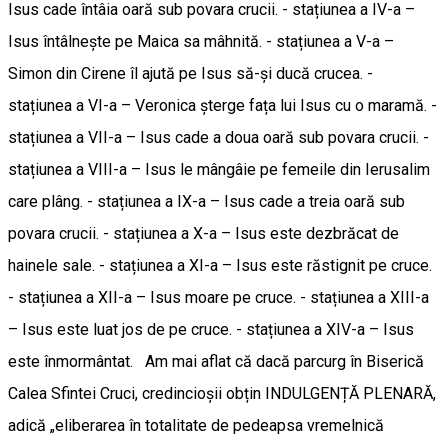
Isus cade întâia oară sub povara crucii. - stațiunea a IV-a –
Isus întâlnește pe Maica sa mâhnită. - stațiunea a V-a –
Simon din Cirene îl ajută pe Isus să-și ducă crucea. -
stațiunea a VI-a – Veronica șterge fața lui Isus cu o maramă. -
stațiunea a VII-a – Isus cade a doua oară sub povara crucii. -
stațiunea a VIII-a – Isus le mângâie pe femeile din Ierusalim
care plâng. - stațiunea a IX-a – Isus cade a treia oară sub
povara crucii. - stațiunea a X-a – Isus este dezbrăcat de
hainele sale. - stațiunea a XI-a – Isus este răstignit pe cruce.
- stațiunea a XII-a – Isus moare pe cruce. - stațiunea a XIII-a
– Isus este luat jos de pe cruce. - stațiunea a XIV-a – Isus
este înmormântat. Am mai aflat că dacă parcurg în Biserică
Calea Sfintei Cruci, credincioșii obțin INDULGENȚĂ PLENARĂ,
adică „eliberarea în totalitate de pedeapsa vremelnică