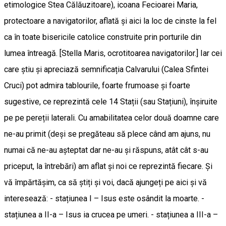
etimologice Stea Călăuzitoare), icoana Fecioarei Maria,
protectoare a navigatorilor, aflată și aici la loc de cinste la fel
ca în toate bisericile catolice construite prin porturile din
lumea întreagă. [Stella Maris, ocrotitoarea navigatorilor.] Iar cei
care știu și apreciază semnificația Calvarului (Calea Sfintei
Cruci) pot admira tablourile, foarte frumoase și foarte
sugestive, ce reprezintă cele 14 Stații (sau Stațiuni), înșiruite
pe pe pereții laterali. Cu amabilitatea celor două doamne care
ne-au primit (deși se pregăteau să plece când am ajuns, nu
numai că ne-au așteptat dar ne-au și răspuns, atât cât s-au
priceput, la întrebări) am aflat și noi ce reprezintă fiecare. Și
vă împărtășim, ca să știți și voi, dacă ajungeți pe aici și vă
interesează: - stațiunea I – Isus este osândit la moarte. -
stațiunea a II-a – Isus ia crucea pe umeri. - stațiunea a III-a –