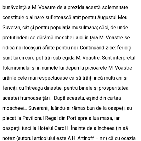
bunăvoință a M. Voastre de a prezida acestă solemnitate
constituie o alinare sufletească atât pentru Augustul Meu
Suveran, cât și pentru populația musulmană; căci, de unde
pretutindeni se dărâmă moschei, aici în țara M. Voastre se
ridică noi locașuri sfinte pentru noi. Continuând zice: fericiți
sunt turcii care pot trăi sub egida M. Voastre. Sunt interpretul
Islamismului și în numele lui depun la picioarele M. Voastre
urările cele mai respectuoase ca să trăiți încă mulți ani și
fericiți, cu întreaga dinastie, pentru binele și prosperitatea
acestei frumoase țări... După aceasta, eșind din curtea
moscheei... Suveranii, luându-și rămas bun de la oaspeți, au
plecat la Pavilionul Regal din Port spre a lua masa, iar
oaspeții turci la Hotelul Carol I. Înainte de a încheea țin să
notez (autorul articolului este A.H. Artinoff – n.r.) că cu ocazia