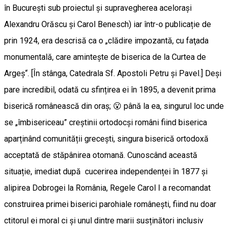
în București sub proiectul și supravegherea acelorași
Alexandru Orăscu și Carol Benesch) iar într-o publicație de
prin 1924, era descrisă ca o „clădire impozantă, cu faţada
monumentală, care aminteşte de biserica de la Curtea de
Argeş“. [În stânga, Catedrala Sf. Apostoli Petru și Pavel.] Deși
pare incredibil, odată cu sfințirea ei în 1895, a devenit prima
biserică românească din oraș; 😮 până la ea, singurul loc unde
se „îmbisericeau” creștinii ortodocși români fiind biserica
aparținând comunității grecești, singura biserică ortodoxă
acceptată de stăpânirea otomană. Cunoscând această
situație, imediat după cucerirea independenței în 1877 și
alipirea Dobrogei la România, Regele Carol I a recomandat
construirea primei biserici parohiale românești, fiind nu doar
ctitorul ei moral ci și unul dintre marii susținători inclusiv