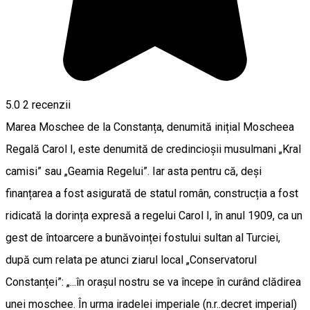
5.0
2
recenzii
Marea Moschee de la Constanța, denumită inițial Moscheea
Regală Carol I, este denumită de credincioșii musulmani „Kral
camisi” sau „Geamia Regelui”. Iar asta pentru că, deși
finanțarea a fost asigurată de statul român, construcția a fost
ridicată la dorința expresă a regelui Carol I, în anul 1909, ca un
gest de întoarcere a bunăvoinței fostului sultan al Turciei,
după cum relata pe atunci ziarul local „Conservatorul
Constanței”: „...în orașul nostru se va începe în curând clădirea
unei moschee. În urma iradelei imperiale (n.r..decret imperial)