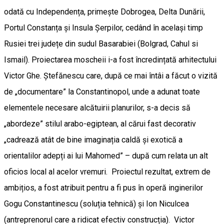
odată cu Independența, primește Dobrogea, Delta Dunării,
Portul Constanța și Insula Șerpilor, cedând în același timp
Rusiei trei județe din sudul Basarabiei (Bolgrad, Cahul si
Ismail). Proiectarea moscheii i-a fost încredințată arhitectului
Victor Ghe. Ștefănescu care, după ce mai întâi a făcut o vizită
de „documentare” la Constantinopol, unde a adunat toate
elementele necesare alcătuirii planurilor, s-a decis să
„abordeze” stilul arabo-egiptean, al cărui fast decorativ
„cadrează atât de bine imaginația caldă și exotică a
orientalilor adepți ai lui Mahomed” – după cum relata un alt
oficios local al acelor vremuri. Proiectul rezultat, extrem de
ambițios, a fost atribuit pentru a fi pus în operă inginerilor
Gogu Constantinescu (soluția tehnică) și Ion Niculcea
(antreprenorul care a ridicat efectiv construcția). Victor