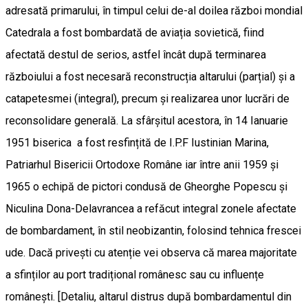
adresată primarului, în timpul celui de-al doilea război mondial
Catedrala a fost bombardată de aviația sovietică, fiind
afectată destul de serios, astfel încât după terminarea
războiului a fost necesară reconstrucția altarului (parțial) și a
catapetesmei (integral), precum și realizarea unor lucrări de
reconsolidare generală. La sfârșitul acestora, în 14 Ianuarie
1951 biserica a fost resfințită de I.P.F Iustinian Marina,
Patriarhul Bisericii Ortodoxe Române iar între anii 1959 și
1965 o echipă de pictori condusă de Gheorghe Popescu și
Niculina Dona-Delavrancea a refăcut integral zonele afectate
de bombardament, în stil neobizantin, folosind tehnica frescei
ude. Dacă privești cu atenție vei observa că marea majoritate
a sfinților au port tradițional românesc sau cu influențe
românești. [Detaliu, altarul distrus după bombardamentul din