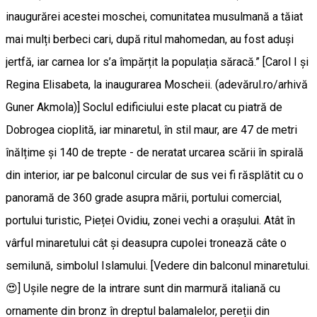
inaugurărei acestei moschei, comunitatea musulmană a tăiat
mai mulți berbeci cari, după ritul mahomedan, au fost aduși
jertfă, iar carnea lor s’a împărțit la populația săracă.” [Carol I și
Regina Elisabeta, la inaugurarea Moscheii. (adevărul.ro/arhivă
Guner Akmola)] Soclul edificiului este placat cu piatră de
Dobrogea cioplită, iar minaretul, în stil maur, are 47 de metri
înălțime și 140 de trepte - de neratat urcarea scării în spirală
din interior, iar pe balconul circular de sus vei fi răsplătit cu o
panoramă de 360 grade asupra mării, portului comercial,
portului turistic, Pieței Ovidiu, zonei vechi a orașului. Atât în
vârful minaretului cât și deasupra cupolei tronează câte o
semilună, simbolul Islamului. [Vedere din balconul minaretului.
😍] Ușile negre de la intrare sunt din marmură italiană cu
ornamente din bronz în dreptul balamalelor, pereții din