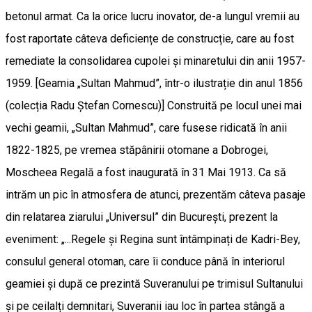
betonul armat. Ca la orice lucru inovator, de-a lungul vremii au
fost raportate câteva deficiențe de construcție, care au fost
remediate la consolidarea cupolei și minaretului din anii 1957-
1959. [Geamia „Sultan Mahmud”, într-o ilustrație din anul 1856
(colecția Radu Ștefan Cornescu)] Construită pe locul unei mai
vechi geamii, „Sultan Mahmud”, care fusese ridicată în anii
1822-1825, pe vremea stăpânirii otomane a Dobrogei,
Moscheea Regală a fost inaugurată în 31 Mai 1913. Ca să
intrăm un pic în atmosfera de atunci, prezentăm câteva pasaje
din relatarea ziarului „Universul” din București, prezent la
eveniment: „...Regele și Regina sunt întâmpinați de Kadri-Bey,
consulul general otoman, care îi conduce până în interiorul
geamiei și după ce prezintă Suveranului pe trimisul Sultanului
și pe ceilalți demnitari, Suveranii iau loc în partea stângă a