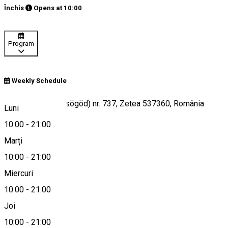
Închis
Opens at
10:00
Program
Weekly Schedule
Strada Jigodin (Zsögöd) nr. 737, Zetea 537360, România
Luni
10:00
-
21:00
Marți
Hartă
10:00
-
21:00
Miercuri
10:00
-
21:00
0744615423
Joi
10:00
-
21:00