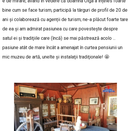
e de mirare, având în vedere că doamna Olga a înțeles foarte
bine cum se face turism, participă la târguri de profil de 20 de
ani și colaborează cu agenții de turism; ne-a plăcut foarte tare
de ea şi am admirat pasiunea cu care povesteşte despre
satul ei şi tradiţiile care (încă) se mai păstrează acolo ...
pasiune atât de mare încât a amenajat în curtea pensiunii un
mic muzeu de artă, unelte şi instalaţii tradiţionale! 🤩