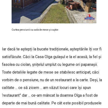
Curtea pensiunii cu sala de mese şi cuptor.
Iar dacă te aștepți la bucate tradiționale, așteptările îți vor fi
satisfăcute. Căci la Casa Olga gulașul e la el acasă; la fel și
fasolea cu ciolan, șnițelul umplut cu legume ori papanașii.
Toate detaliile legate de mese se stabilesc anticipat, căci
vorbim de o pensiune, nu de un restaurant a la carte. Deși, la
calitate ... ce să zicem ... am văzut locuri care își spun
‘restaurant” dar ... ce-am mâncat la doamna Olga a fost de
departe de mai bună calitate. Pe cât este posibil produsele