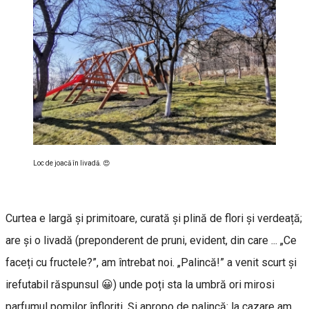
Loc de joacă în livadă. 😍
Curtea e largă și primitoare, curată și plină de flori și verdeață;
are și o livadă (preponderent de pruni, evident, din care ... „Ce
faceți cu fructele?”, am întrebat noi. „Palincă!” a venit scurt și
irefutabil răspunsul 😀) unde poți sta la umbră ori mirosi
parfumul pomilor înfloriți. Şi apropo de palincă: la cazare am