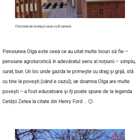
Chicineta de la etajul casei cu 8 camere.
Pensiunea Olga este ceea ce au uitat multe locuri să fie –
pensiune agroturistică în adevăratul sens al noțiunii – simplu,
curat, bun. Un loc unde gazda te primește cu drag și grijă, stă
cu tine la povești (când e cazul); iar doamna Olga are multe
povești – a fost educatoare și îți poate spune de la legenda
Cetății Zetea la citate din Henry Ford ... 🙂