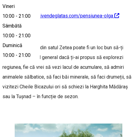
Vineri
http://www.erdelyivendeglatas.com/pensiunea-olga
10:00
-
21:00
Sâmbătă
Despre
10:00
-
21:00
Duminică
Pensiunea Olga
din satul Zetea poate fi un loc bun să-ți
10:00
-
21:00
stabilești cartierul general dacă ți-ai propus să explorezi
regiunea, fie că vrei să vezi lacul de acumulare, să admiri
animalele sălbatice, să faci băi minerale, să faci drumeții, să
vizitezi Cheile Bicazului ori să schiezi la Harghita Mădăraș
sau la Tușnad – în funcție de sezon.