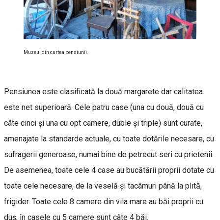
Muzeul din curtea pensiunii.
Pensiunea este clasificată la două margarete dar calitatea
este net superioară. Cele patru case (una cu două, două cu
câte cinci şi una cu opt camere, duble şi triple) sunt curate,
amenajate la standarde actuale, cu toate dotările necesare, cu
sufragerii generoase, numai bine de petrecut seri cu prietenii.
De asemenea, toate cele 4 case au bucătării proprii dotate cu
toate cele necesare, de la veselă şi tacâmuri până la plită,
frigider. Toate cele 8 camere din vila mare au băi proprii cu
duş, în casele cu 5 camere sunt câte 4 băi.