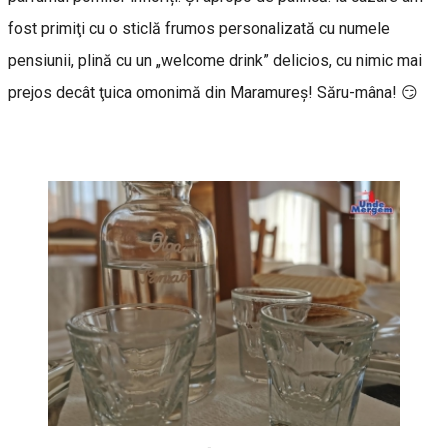
fost primiţi cu o sticlă frumos personalizată cu numele
pensiunii, plină cu un „welcome drink” delicios, cu nimic mai
prejos decât ţuica omonimă din Maramureş! Săru-mâna! 😏