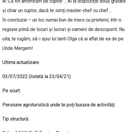
A! Că tot amintirăm de cuptor ... Ai la dispoziție două grătare
și chiar un cuptor, dacă te simți master-chef cu chef ...
În concluzie – un loc numai bun de mers cu prietenii, într-o
regiune plină de locuri și lucruri și oameni de descoperit. Nu
uita, te rugăm, să-i spui lui tanti Olga că ai aflat de ea de pe
Unde Mergem!
Ultima actualizare:
03/07/2022 (listată la 23/04/21)
Pe scurt:
Pensiune agroturistică unde te poţi bucura de activităţi.
Tip structură: