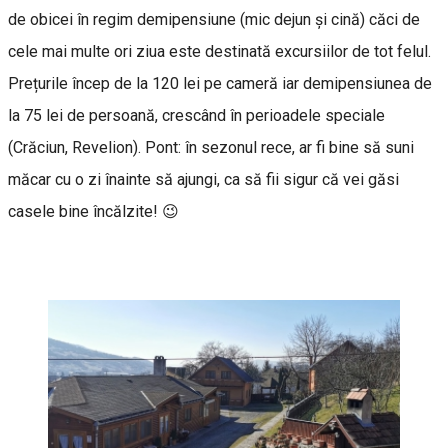
de obicei în regim demipensiune (mic dejun și cină) căci de
cele mai multe ori ziua este destinată excursiilor de tot felul.
Prețurile încep de la 120 lei pe cameră iar demipensiunea de
la 75 lei de persoană, crescând în perioadele speciale
(Crăciun, Revelion). Pont: în sezonul rece, ar fi bine să suni
măcar cu o zi înainte să ajungi, ca să fii sigur că vei găsi
casele bine încălzite! 😉