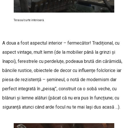
Terasa/curte interioară.
A doua a fost aspectul interior – fermecător! Tradițional, cu
aspect vintage, mult lemn (de la mobilier până la grinzi și
înapoi), ferestrele cu perdeluțe, podeaua brută din cărămidă,
băncile rustice, obiectele de decor cu influențe folclorice iar
piesa de rezistență – șemineul, o notă de modernism dar
perfect integrată în „peisaj”, construit ca o sobă veche, cu
blănuri și lemne alături (păcat că nu era pus în funcțiune; cu
siguranță atunci când arde focul nu te mai lași dus acasă ...).