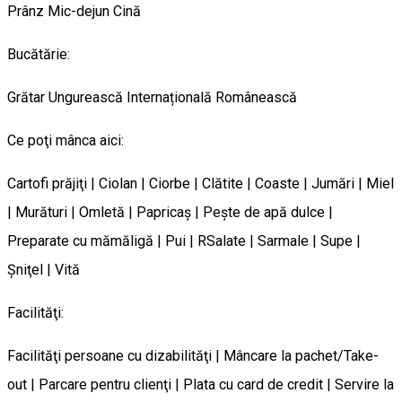
Prânz
Mic-dejun
Cină
Bucătărie:
Grătar
Ungurească
Internațională
Românească
Ce poţi mânca aici:
Cartofi prăjiţi | Ciolan | Ciorbe | Clătite | Coaste | Jumări | Miel
| Murături | Omletă | Papricaş | Peşte de apă dulce |
Preparate cu mămăligă | Pui | RSalate | Sarmale | Supe |
Şniţel | Vită
Facilităţi:
Facilităţi persoane cu dizabilităţi | Mâncare la pachet/Take-
out | Parcare pentru clienţi | Plata cu card de credit | Servire la