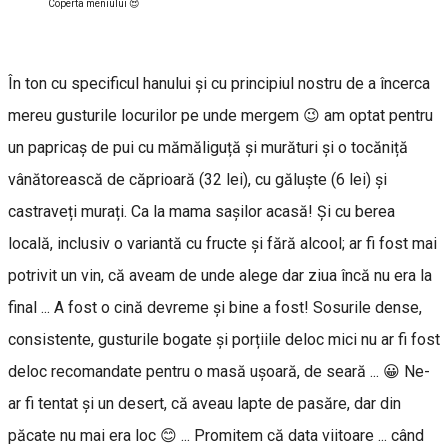
Coperta meniului 😍
În ton cu specificul hanului și cu principiul nostru de a încerca
mereu gusturile locurilor pe unde mergem 😉 am optat pentru
un papricaș de pui cu mămăliguță și murături și o tocăniță
vânătorească de căprioară (32 lei), cu găluște (6 lei) și
castraveți murați. Ca la mama sașilor acasă! Și cu berea
locală, inclusiv o variantă cu fructe și fără alcool; ar fi fost mai
potrivit un vin, că aveam de unde alege dar ziua încă nu era la
final ... A fost o cină devreme și bine a fost! Sosurile dense,
consistente, gusturile bogate și porțiile deloc mici nu ar fi fost
deloc recomandate pentru o masă ușoară, de seară ... 😀 Ne-
ar fi tentat și un desert, că aveau lapte de pasăre, dar din
păcate nu mai era loc 😊 ... Promitem că data viitoare ... când