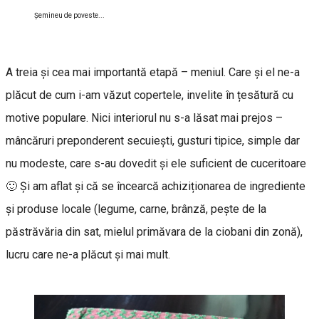
Şemineu de poveste...
A treia și cea mai importantă etapă – meniul. Care și el ne-a
plăcut de cum i-am văzut copertele, invelite în țesătură cu
motive populare. Nici interiorul nu s-a lăsat mai prejos –
mâncăruri preponderent secuiești, gusturi tipice, simple dar
nu modeste, care s-au dovedit și ele suficient de cuceritoare
🙂 Și am aflat și că se încearcă achiziționarea de ingrediente
și produse locale (legume, carne, brânză, peşte de la
păstrăvăria din sat, mielul primăvara de la ciobani din zonă),
lucru care ne-a plăcut și mai mult.