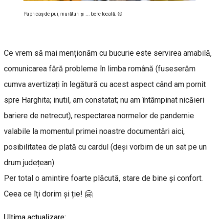
Papricaş de pui, murături şi ... bere locală. 😋
Ce vrem să mai menționăm cu bucurie este servirea amabilă,
comunicarea fără probleme în limba română (fuseserăm
cumva avertizați în legătură cu acest aspect când am pornit
spre Harghita; inutil, am constatat; nu am întâmpinat nicăieri
bariere de netrecut), respectarea normelor de pandemie
valabile la momentul primei noastre documentări aici,
posibilitatea de plată cu cardul (deși vorbim de un sat pe un
drum județean).
Per total o amintire foarte plăcută, stare de bine și confort.
Ceea ce îți dorim și ție! 🤗
Ultima actualizare: