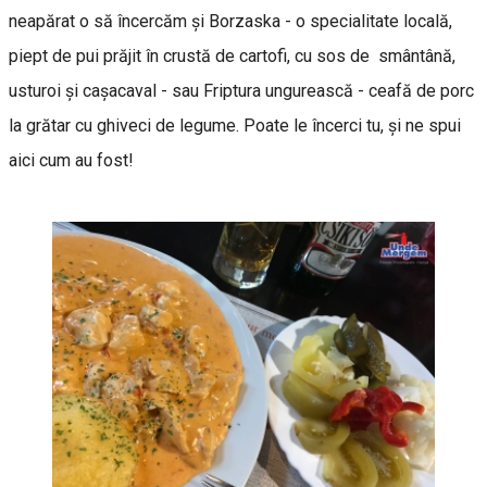
neapărat o să încercăm şi Borzaska - o specialitate locală,
piept de pui prăjit în crustă de cartofi, cu sos de smântână,
usturoi şi caşacaval - sau Friptura ungurească - ceafă de porc
la grătar cu ghiveci de legume. Poate le încerci tu, şi ne spui
aici cum au fost!