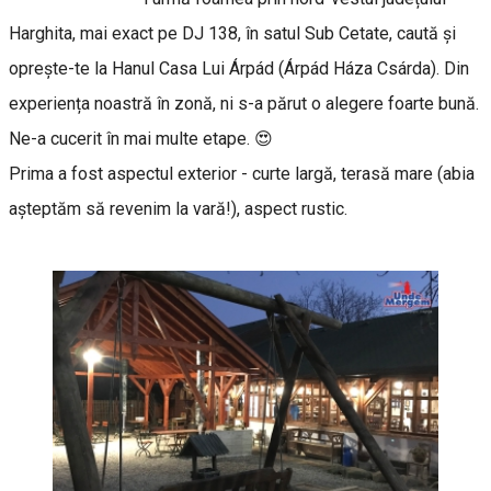
Harghita, mai exact pe DJ 138, în satul Sub Cetate, caută și
oprește-te la Hanul Casa Lui Árpád (Árpád Háza Csárda). Din
experiența noastră în zonă, ni s-a părut o alegere foarte bună.
Ne-a cucerit în mai multe etape. 😍
Prima a fost aspectul exterior - curte largă, terasă mare (abia
aşteptăm să revenim la vară!), aspect rustic.