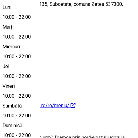
Str. Principală nr. 135, Subcetate, comuna Zetea 537300,
Luni
România
10:00
-
22:00
Marți
10:00
-
22:00
Hartă
Miercuri
10:00
-
22:00
Joi
0745540565
10:00
-
22:00
Vineri
10:00
-
22:00
https://arpadhaza.ro/ro/meniu/
Sâmbătă
10:00
-
22:00
Despre
Duminică
10:00
-
22:00
Dacă te prinde din urmă foamea prin nord-vestul județului