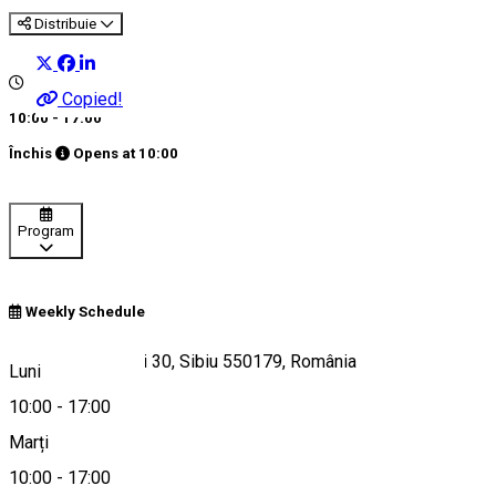
Distribuie
Copied!
10:00 - 17:00
Închis
Opens at
10:00
Program
Weekly Schedule
Strada Mitropoliei 30, Sibiu 550179, România
Luni
10:00
-
17:00
Marți
Hartă
10:00
-
17:00