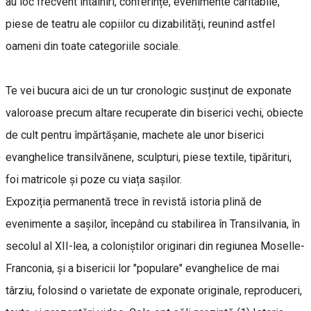
au loc frecvent întâlniri, conferințe, evenimente caritabile,
piese de teatru ale copiilor cu dizabilități, reunind astfel
oameni din toate categoriile sociale.
Te vei bucura aici de un tur cronologic susținut de exponate
valoroase precum altare recuperate din biserici vechi, obiecte
de cult pentru împărtășanie, machete ale unor biserici
evanghelice transilvănene, sculpturi, piese textile, tipărituri,
foi matricole și poze cu viața sașilor.
Expoziția permanentă trece în revistă istoria plină de
evenimente a sașilor, începând cu stabilirea în Transilvania, în
secolul al XII-lea, a coloniștilor originari din regiunea Moselle-
Franconia, și a bisericii lor "populare" evanghelice de mai
târziu, folosind o varietate de exponate originale, reproduceri,