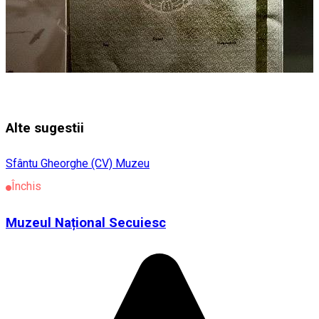
Alte sugestii
Sfântu Gheorghe (CV)
Muzeu
Închis
Muzeul Național Secuiesc