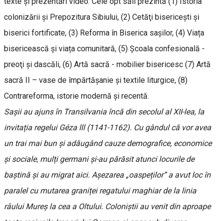
texte și prezentări video. Cele opt săli prezintă (1) Istoria
colonizării şi Prepozitura Sibiului, (2) Cetăţi bisericeşti și
biserici fortificate, (3) Reforma în Biserica saşilor, (4) Viața
bisericească şi viața comunitară, (5) Şcoala confesională -
preoţi şi dascăli, (6) Artă sacră - mobilier bisericesc (7) Artă
sacră II – vase de împărtăşanie şi textile liturgice, (8)
Contrareforma, istorie modernă și recentă.
Sașii au ajuns în Transilvania încă din secolul al XII-lea, la
invitația regelui Géza lll (1141-1162). Cu gândul că vor avea
un trai mai bun și adăugând cauze demografice, economice
și sociale, mulți germani și-au părăsit atunci locurile de
baștină și au migrat aici. Așezarea „oaspeților” a avut loc în
paralel cu mutarea graniței regatului maghiar de la linia
râului Mureș la cea a Oltului. Coloniștii au venit din aproape