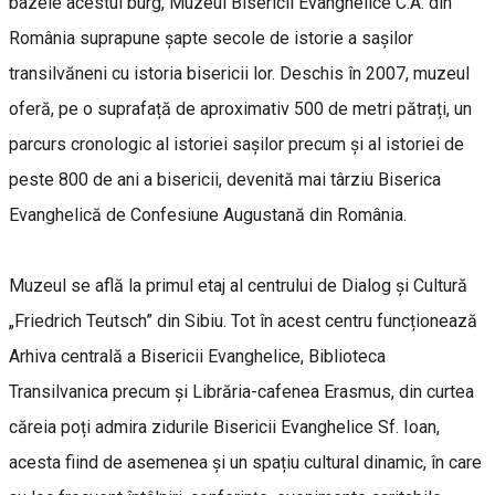
bazele acestui burg, Muzeul Bisericii Evanghelice C.A. din
România suprapune șapte secole de istorie a sașilor
transilvăneni cu istoria bisericii lor. Deschis în 2007, muzeul
oferă, pe o suprafață de aproximativ 500 de metri pătrați, un
parcurs cronologic al istoriei saşilor precum și al istoriei de
peste 800 de ani a bisericii, devenită mai târziu Biserica
Evanghelică de Confesiune Augustană din România.
Muzeul se află la primul etaj al centrului de Dialog și Cultură
„Friedrich Teutsch” din Sibiu. Tot în acest centru funcționează
Arhiva centrală a Bisericii Evanghelice, Biblioteca
Transilvanica precum și Librăria-cafenea Erasmus, din curtea
căreia poți admira zidurile Bisericii Evanghelice Sf. Ioan,
acesta fiind de asemenea și un spațiu cultural dinamic, în care