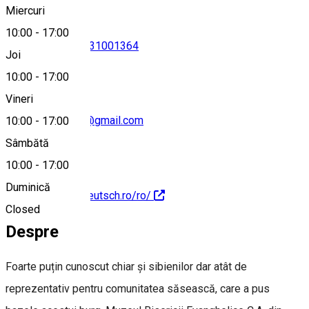
Miercuri
10:00
-
17:00
0269206730
•
0731001364
Joi
10:00
-
17:00
Vineri
teutsch.museum@gmail.com
10:00
-
17:00
Sâmbătă
10:00
-
17:00
Duminică
https://museum.teutsch.ro/ro/
Closed
Despre
Foarte puțin cunoscut chiar şi sibienilor dar atât de
reprezentativ pentru comunitatea săsească, care a pus