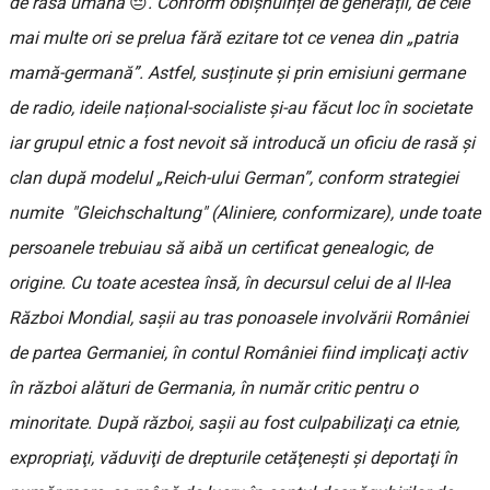
de rasă umană
😔
. Conform obișnuinței de generații, de cele
mai multe ori se prelua fără ezitare tot ce venea din „patria
mamă-germană”. Astfel, susținute şi prin emisiuni germane
de radio, ideile național-socialiste și-au făcut loc în societate
iar grupul etnic a fost nevoit să introducă un oficiu de rasă și
clan după modelul „Reich-ului German”, conform strategiei
numite "Gleichschaltung" (Aliniere, conformizare), unde toate
persoanele trebuiau să aibă un certificat genealogic, de
origine. Cu toate acestea însă, în decursul celui de al II-lea
Război Mondial, saşii au tras ponoasele involvării României
de partea Germaniei, în contul României fiind implicaţi activ
în război alături de Germania, în număr critic pentru o
minoritate. După război, saşii au fost culpabilizaţi ca etnie,
expropriaţi, văduviţi de drepturile cetăţeneşti şi deportaţi în