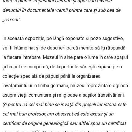
toate regiunile Imperiului German și apar sub diverse
denumiri în documentele vremii printre care și sub cea de
„saxoni”.
În această expoziție, pe lângă exponate și poze sugestive,
vei fi întâmpinat și de descrieri parcă menite să îți răspundă
la fiecare întrebare. Muzeul în sine pare o lume în care spațiul
și timpul se comprimă, de la porturile săsești expuse pe o
colecție specială de păpuși până la organizarea
învățământului în limba germană, muzeul reprezintă o oglindă
asupra vieții comunitare și religioase a sașilor transilvăneni.
Şi pentru că cel mai bine se învaţă din greşeli iar istoria este
cel mai bun profesor, am observat că este expus şi un
certificat de origine genealogică sau altfel spus un certificat