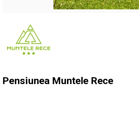
Pensiunea Muntele Rece