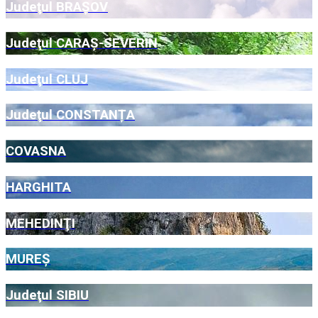
Judeţul BRAŞOV
Judeţul CARAŞ-SEVERIN
Judeţul CLUJ
Judeţul CONSTANȚA
COVASNA
HARGHITA
MEHEDINŢI
MUREŞ
Judeţul SIBIU