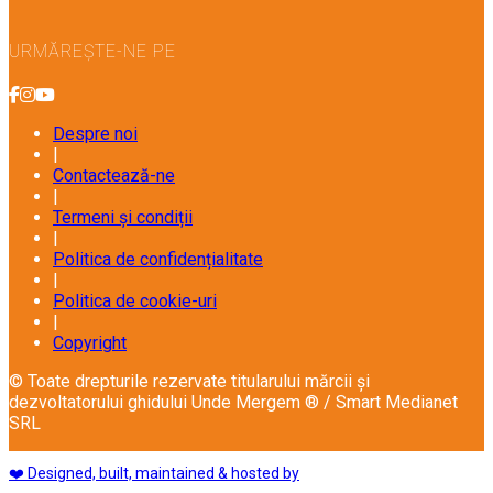
URMĂREȘTE-NE PE
Despre noi
|
Contactează-ne
|
Termeni și condiții
|
Politica de confidențialitate
|
Politica de cookie-uri
|
Copyright
© Toate drepturile rezervate titularului mărcii și
dezvoltatorului ghidului Unde Mergem ® / Smart Medianet
SRL
❤️ Designed, built, maintained & hosted by