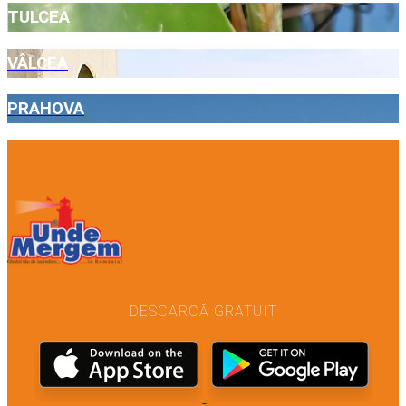
TULCEA
VÂLCEA
PRAHOVA
DESCARCĂ GRATUIT