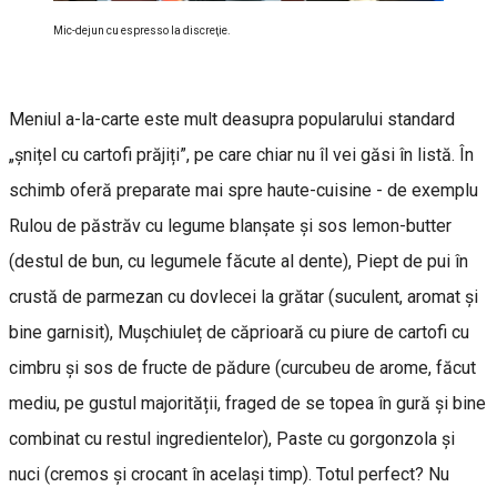
Mic-dejun cu espresso la discreţie.
Meniul a-la-carte este mult deasupra popularului standard
„șnițel cu cartofi prăjiți”, pe care chiar nu îl vei găsi în listă. În
schimb oferă preparate mai spre haute-cuisine - de exemplu
Rulou de păstrăv cu legume blanșate și sos lemon-butter
(destul de bun, cu legumele făcute al dente), Piept de pui în
crustă de parmezan cu dovlecei la grătar (suculent, aromat și
bine garnisit), Mușchiuleț de căprioară cu piure de cartofi cu
cimbru și sos de fructe de pădure (curcubeu de arome, făcut
mediu, pe gustul majorității, fraged de se topea în gură și bine
combinat cu restul ingredientelor), Paste cu gorgonzola și
nuci (cremos și crocant în același timp). Totul perfect? Nu