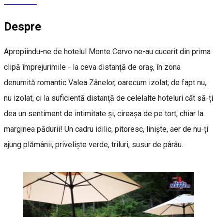
Rezervări
Despre
Apropiindu-ne de hotelul Monte Cervo ne-au cucerit din prima
clipă împrejurimile - la ceva distanță de oraș, în zona
denumită romantic Valea Zânelor, oarecum izolat; de fapt nu,
nu izolat, ci la suficientă distanță de celelalte hoteluri cât să-ți
dea un sentiment de intimitate și, cireașa de pe tort, chiar la
marginea pădurii! Un cadru idilic, pitoresc, liniște, aer de nu-ți
ajung plămânii, priveliște verde, triluri, susur de pârâu.