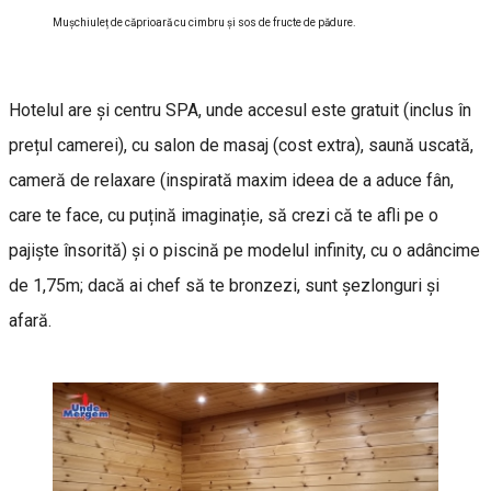
Mușchiuleț de căprioară cu cimbru și sos de fructe de pădure.
Hotelul are și centru SPA, unde accesul este gratuit (inclus în
prețul camerei), cu salon de masaj (cost extra), saună uscată,
cameră de relaxare (inspirată maxim ideea de a aduce fân,
care te face, cu puțină imaginație, să crezi că te afli pe o
pajiște însorită) și o piscină pe modelul infinity, cu o adâncime
de 1,75m; dacă ai chef să te bronzezi, sunt șezlonguri și
afară.