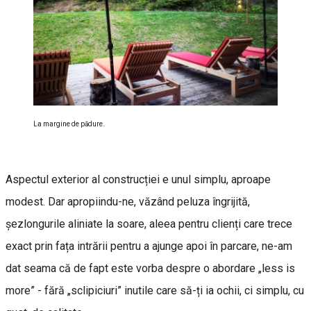
La margine de pădure.
Aspectul exterior al construcției e unul simplu, aproape
modest. Dar apropiindu-ne, văzând peluza îngrijită,
șezlongurile aliniate la soare, aleea pentru clienți care trece
exact prin fața intrării pentru a ajunge apoi în parcare, ne-am
dat seama că de fapt este vorba despre o abordare „less is
more” - fără „sclipiciuri” inutile care să-ți ia ochii, ci simplu, cu