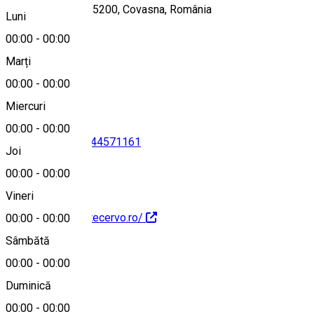
Strada Zânelor 525200, Covasna, România
Luni
00:00
-
00:00
Marți
Hartă
00:00
-
00:00
Miercuri
00:00
-
00:00
0766726481
•
0744571161
Joi
00:00
-
00:00
Vineri
https://www.montecervo.ro/
00:00
-
00:00
Sâmbătă
00:00
-
00:00
Duminică
0766726481
00:00
-
00:00