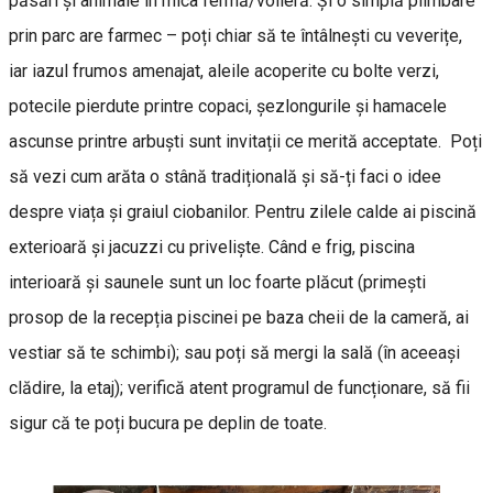
păsări și animale în mica fermă/volieră. Și o simplă plimbare
prin parc are farmec – poți chiar să te întâlnești cu veverițe,
iar iazul frumos amenajat, aleile acoperite cu bolte verzi,
potecile pierdute printre copaci, șezlongurile și hamacele
ascunse printre arbuști sunt invitații ce merită acceptate. Poți
să vezi cum arăta o stână tradițională și să-ți faci o idee
despre viața și graiul ciobanilor. Pentru zilele calde ai piscină
exterioară și jacuzzi cu priveliște. Când e frig, piscina
interioară și saunele sunt un loc foarte plăcut (primești
prosop de la recepția piscinei pe baza cheii de la cameră, ai
vestiar să te schimbi); sau poți să mergi la sală (în aceeași
clădire, la etaj); verifică atent programul de funcționare, să fii
sigur că te poți bucura pe deplin de toate.