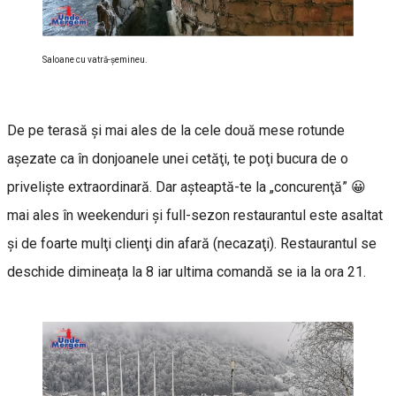
Saloane cu vatră-şemineu.
De pe terasă şi mai ales de la cele două mese rotunde
aşezate ca în donjoanele unei cetăţi, te poţi bucura de o
priveliște extraordinară. Dar aşteaptă-te la „concurenţă” 😀
mai ales în weekenduri şi full-sezon restaurantul este asaltat
și de foarte mulţi clienţi din afară (necazaţi). Restaurantul se
deschide dimineața la 8 iar ultima comandă se ia la ora 21.