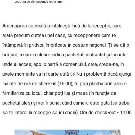
Jogging pe alei supendate din lemn.
Amenajarea specială o intâlnești încă de la recepție, care
arată precum curtea unei case, cu recepționere care te
întâmpină în pridvor, îmbrăcate în costum național. Ți se dă o
brățară, a cărei culoare indică pachetul contractat și locurile
unde ai acces; apoi o hartă a domeniului, care, crede-ne, în
unele momente va fi foarte utilă 🙂 Nu-i problemă dacă ajungi
înainte de ora de check-in (16:00); te poți plimba prin parc și
familiariza cu locul, chiar poți lua și masa (în funcție de
pachetul ales) și vei fi sunat când camera este gata (va trebui
să te întorci la recepție să iei cheia). Ora de check-out - 11:00.