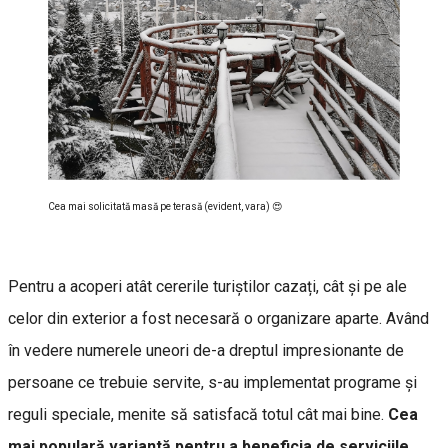
Cea mai solicitată masă pe terasă (evident, vara) 😍
Pentru a acoperi atât cererile turiștilor cazați, cât și pe ale
celor din exterior a fost necesară o organizare aparte. Având
în vedere numerele uneori de-a dreptul impresionante de
persoane ce trebuie servite, s-au implementat programe și
reguli speciale, menite să satisfacă totul cât mai bine.
Cea
mai populară variantă pentru a beneficia de serviciile