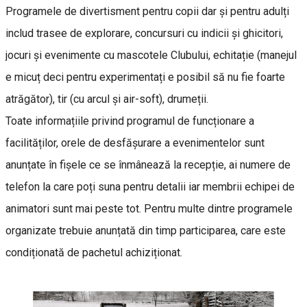
Programele de divertisment pentru copii dar și pentru adulți
includ trasee de explorare, concursuri cu indicii și ghicitori,
jocuri și evenimente cu mascotele Clubului, echitație (manejul
e micuț deci pentru experimentați e posibil să nu fie foarte
atrăgător), tir (cu arcul și air-soft), drumeții.
Toate informațiile privind programul de funcționare a
facilităților, orele de desfășurare a evenimentelor sunt
anunțate în fișele ce se înmânează la recepție, ai numere de
telefon la care poți suna pentru detalii iar membrii echipei de
animatori sunt mai peste tot. Pentru multe dintre programele
organizate trebuie anunțată din timp participarea, care este
condiționată de pachetul achiziționat.