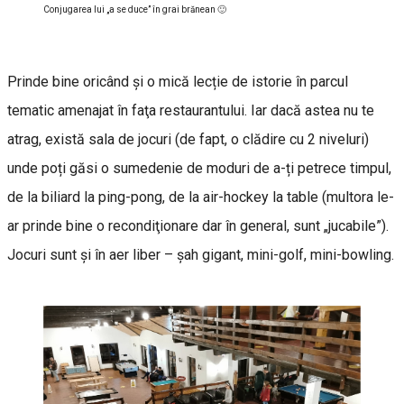
Conjugarea lui „a se duce” în grai brănean 🙂
Prinde bine oricând și o mică lecție de istorie în parcul
tematic amenajat în faţa restaurantului. Iar dacă astea nu te
atrag, există sala de jocuri (de fapt, o clădire cu 2 niveluri)
unde poți găsi o sumedenie de moduri de a-ți petrece timpul,
de la biliard la ping-pong, de la air-hockey la table (multora le-
ar prinde bine o recondiţionare dar în general, sunt „jucabile”).
Jocuri sunt și în aer liber – șah gigant, mini-golf, mini-bowling.