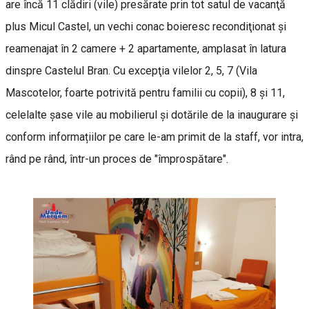
are încă 11 clădiri (vile) presărate prin tot satul de vacanţă
plus Micul Castel, un vechi conac boieresc recondiţionat şi
reamenajat în 2 camere + 2 apartamente, amplasat în latura
dinspre Castelul Bran. Cu excepţia vilelor 2, 5, 7 (Vila
Mascotelor, foarte potrivită pentru familii cu copii), 8 și 11,
celelalte șase vile au mobilierul şi dotările de la inaugurare şi
conform informațiilor pe care le-am primit de la staff, vor intra,
rând pe rând, într-un proces de "împrospătare".