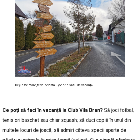
Deşi este mare, te vei orienta uşor prin satul de vacanţă.
Ce poți să faci în vacanță la Club Vila Bran?
Să joci fotbal,
tenis ori baschet sau chiar squash; să duci copiii în unul din
multele locuri de joacă; să admiri câteva specii aparte de