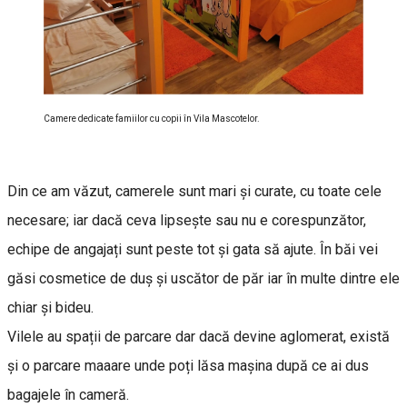
Camere dedicate famiilor cu copii în Vila Mascotelor.
Din ce am văzut, camerele sunt mari și curate, cu toate cele
necesare; iar dacă ceva lipsește sau nu e corespunzător,
echipe de angajați sunt peste tot și gata să ajute. În băi vei
găsi cosmetice de duș şi uscător de păr iar în multe dintre ele
chiar şi bideu.
Vilele au spații de parcare dar dacă devine aglomerat, există
și o parcare maaare unde poți lăsa mașina după ce ai dus
bagajele în cameră.