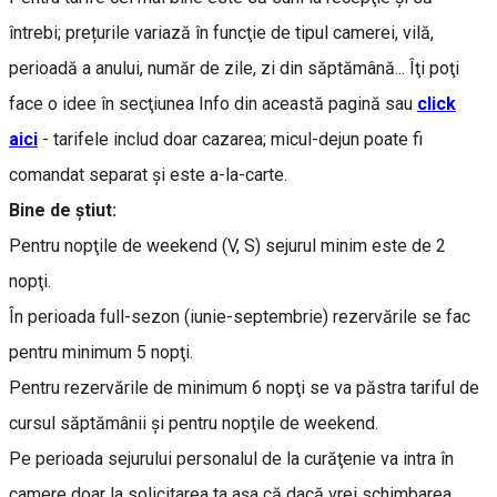
întrebi; prețurile variază în funcţie de tipul camerei, vilă,
perioadă a anului, număr de zile, zi din săptămână... Îţi poţi
face o idee în secţiunea Info din această pagină sau
click
aici
- tarifele includ doar cazarea; micul-dejun poate fi
comandat separat şi este a-la-carte.
Bine de ştiut:
Pentru nopţile de weekend (V, S) sejurul minim este de 2
nopţi.
În perioada full-sezon (iunie-septembrie) rezervările se fac
pentru minimum 5 nopţi.
Pentru rezervările de minimum 6 nopţi se va păstra tariful de
cursul săptămânii şi pentru nopţile de weekend.
Pe perioada sejurului personalul de la curăţenie va intra în
camere doar la solicitarea ta aşa că dacă vrei schimbarea