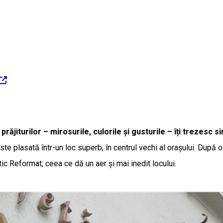
răjiturilor – mirosurile, culorile și gusturile – îți trezesc s
 plasată într-un loc superb, în centrul vechi al orașului. După o p
tic Reformat; ceea ce dă un aer și mai inedit locului.