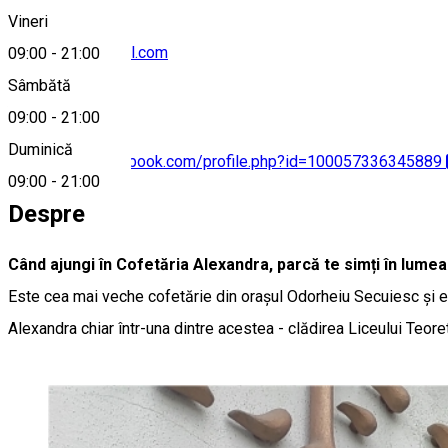
Vineri
frieskepan@gmail.com
09:00
-
21:00
Sâmbătă
09:00
-
21:00
Duminică
https://www.facebook.com/profile.php?id=100057336345889
09:00
-
21:00
Despre
Când ajungi în Cofetăria Alexandra, parcă te simți în lumea p
Este cea mai veche cofetărie din orașul Odorheiu Secuiesc și este
Alexandra chiar într-una dintre acestea - clădirea Liceului Teore