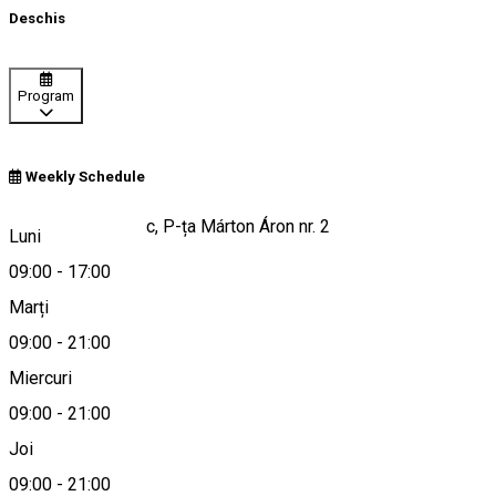
Deschis
Program
Weekly Schedule
Odorheiu Secuiesc, P-ța Márton Áron nr. 2
Luni
09:00
-
17:00
Marți
Hartă
09:00
-
21:00
Miercuri
09:00
-
21:00
0736642307
Joi
09:00
-
21:00