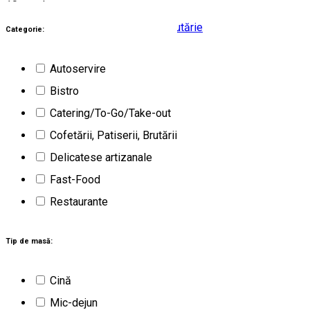
10
rezultate
Braşov (BV)
Cofetărie, Patiserie, Brutărie
Categorie:
Închis
Autoservire
Brutăria Simplu
Bistro
Catering/To-Go/Take-out
Cofetării, Patiserii, Brutării
Delicatese artizanale
Fast-Food
Restaurante
Tip de masă:
Cină
Mic-dejun