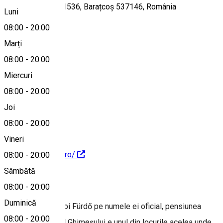
Lunca de Jos nr. 1536, Barațcoș 537146, România
Luni
08:00
-
20:00
Marți
Hartă
08:00
-
20:00
Miercuri
08:00
-
20:00
0721424413
Joi
08:00
-
20:00
Vineri
https://muhos.ro/ro/
08:00
-
20:00
Sâmbătă
Despre
08:00
-
20:00
Duminică
Muhos Pataki Népi Fürdő pe numele ei oficial, pensiunea
08:00
-
20:00
Muhos din Ținutul Ghimeșului e unul din locurile acelea unde