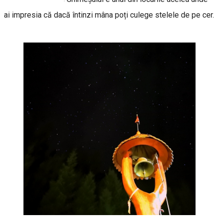
ai impresia că dacă întinzi mâna poți culege stelele de pe cer.