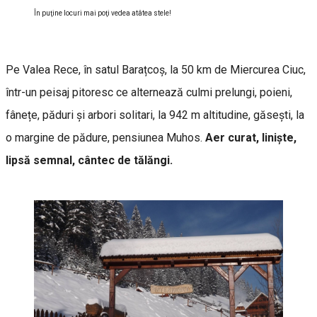
În puţine locuri mai poţi vedea atâtea stele!
Pe Valea Rece, în satul Barațcoș, la 50 km de Miercurea Ciuc,
într-un peisaj pitoresc ce alternează culmi prelungi, poieni,
fânețe, păduri și arbori solitari, la 942 m altitudine, găsești, la
o margine de pădure, pensiunea Muhos.
Aer curat, liniște,
lipsă semnal, cântec de tălăngi.