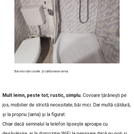
Băi mici dar curate. Şi călduroase iarna.
Mult lemn, peste tot; rustic, simplu.
Covoare țărănești pe
jos, mobilier de strictă necesitate, băi mici. Dar multă căldură;
și la propriu (iarna) și la figurat.
Chiar dacă semnalul la telefon lipsește aproape cu
desăvârșire, ai la dispoziție WiFi la pensiune dacă nu poți și