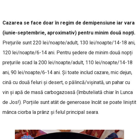
Cazarea se face doar în regim de demipensiune iar vara
(iunie-septembrie, aproximativ) pentru minim două nopți.
Prețurile sunt 220 lei/noapte/adult, 130 lei/noapte/14-18 ani,
120 lei/noapte/6-14 ani. Pentru ședere de minim două nopți
prețurile scad la 200 lei/noapte/adult, 110 lei/noapte/14-18
ani, 90 lei/noapte/6-14 ani. Și toate includ cazare, mic dejun,
cină cu două feluri și desert, o pălincă/vișinată, un pahar cu
vin și apă de masă carbogazoasă (îmbuteliată chiar în Lunca
de Jos!). Porțiile sunt atât de generoase încât se poate liniștit
mânca ciorba la prânz și felul principal seara.