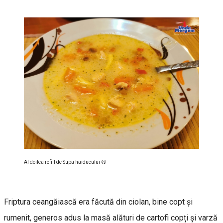
Al doilea refill de Supa haiducului 😋
Friptura ceangăiască era făcută din ciolan, bine copt și
rumenit, generos adus la masă alături de cartofi copți și varză