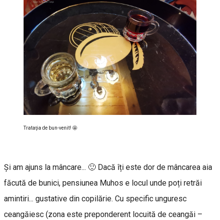
Trataţia de bun-venit! 🤩
Și am ajuns la mâncare... 🙂 Dacă îți este dor de mâncarea aia
făcută de bunici, pensiunea Muhos e locul unde poți retrăi
amintiri... gustative din copilărie. Cu specific unguresc
ceangăiesc (zona este preponderent locuită de ceangăi –