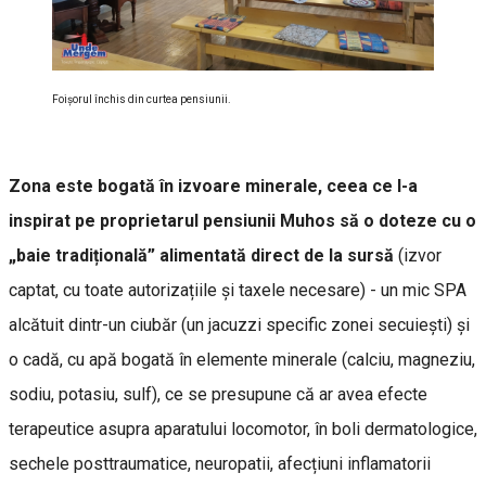
Foişorul închis din curtea pensiunii.
Zona este bogată în izvoare minerale, ceea ce l-a
inspirat pe proprietarul pensiunii Muhos să o doteze cu o
„baie tradițională” alimentată direct de la sursă
(izvor
captat, cu toate autorizațiile și taxele necesare) - un mic SPA
alcătuit dintr-un ciubăr (un jacuzzi specific zonei secuiești) și
o cadă, cu apă bogată în elemente minerale (calciu, magneziu,
sodiu, potasiu, sulf), ce se presupune că ar avea efecte
terapeutice asupra aparatului locomotor, în boli dermatologice,
sechele posttraumatice, neuropatii, afecțiuni inflamatorii