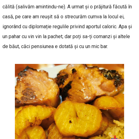
călită (salivăm amintindu-ne). A urmat și o prăjitură făcută în
casă, pe care am reușit să o strecurăm cumva la locul ei,
ignorând cu diplomație regulile privind aportul caloric. Apa și
un pahar cu vin vin la pachet; dar poți sa-ți comanzi și altele
de băut, căci pensiunea e dotată și cu un mic bar.