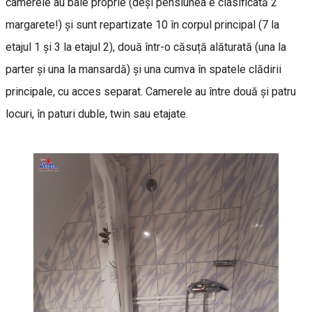
camerele au baie proprie (deşi pensiunea e clasificată 2
margarete!) și sunt repartizate 10 în corpul principal (7 la
etajul 1 și 3 la etajul 2), două într-o căsuță alăturată (una la
parter și una la mansardă) și una cumva în spatele clădirii
principale, cu acces separat. Camerele au între două și patru
locuri, în paturi duble, twin sau etajate.