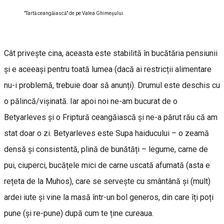
"Tartă ceangăiască" de pe Valea Ghimeşului.
Cât privește cina, aceasta este stabilită în bucătăria pensiunii
și e aceeași pentru toată lumea (dacă ai restricții alimentare
nu-i problemă, trebuie doar să anunți). Drumul este deschis cu
o pălincă/vișinată. Iar apoi noi ne-am bucurat de o
Betyarleves și o Friptură ceangăiască și ne-a părut rău că am
stat doar o zi. Betyarleves este Supa haiducului – o zeamă
densă și consistentă, plină de bunătăți – legume, carne de
pui, ciuperci, bucățele mici de carne uscată afumată (asta e
rețeta de la Muhos), care se servește cu smântână și (mult)
ardei iute și vine la masă într-un bol generos, din care îți poți
pune (și re-pune) după cum te ține cureaua.