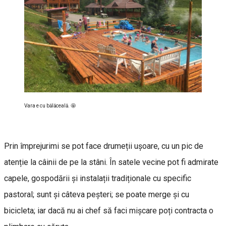
Vara e cu bălăceală. 🤩
Prin împrejurimi se pot face drumeții ușoare, cu un pic de
atenție la câinii de pe la stâni. În satele vecine pot fi admirate
capele, gospodării și instalații tradiționale cu specific
pastoral; sunt și câteva peșteri; se poate merge și cu
bicicleta; iar dacă nu ai chef să faci mișcare poți contracta o