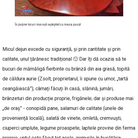
În puţine locuri mai eşti aşteptat cu masa pusă!
Micul dejun excede cu siguranță, și prin cantitate și prin
calitate, unul țărănesc tradițional 🙂 Dar îți dă ocazia să te
bucuri de mămăligă fierbinte cu brânză din aia grasă, topită
de căldura aurie (Zsolt, proprietarul, îi spune cu umor, „tartă
ceangăiască”); cârnați făcuți în casă, slănină, jumări,
brânzeturi din producție proprie, frigănele; dar și produse mai
„de oraș” - conopidă pane, salamuri de calitate (unele de
proveniență locală), salată de vinete, omletă, cremvuști,
ciuperci umplute, legume proaspete; laptele provine din ferma
proprie, untul este făcut tot acolo, gemurile în bucătăria