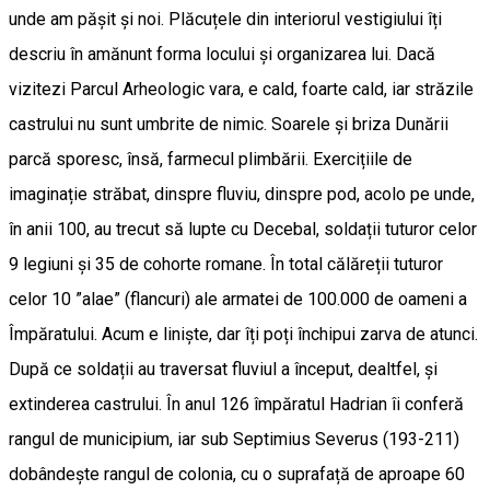
unde am pășit și noi. Plăcuțele din interiorul vestigiului îți
descriu în amănunt forma locului și organizarea lui. Dacă
vizitezi Parcul Arheologic vara, e cald, foarte cald, iar străzile
castrului nu sunt umbrite de nimic. Soarele și briza Dunării
parcă sporesc, însă, farmecul plimbării. Exercițiile de
imaginație străbat, dinspre fluviu, dinspre pod, acolo pe unde,
în anii 100, au trecut să lupte cu Decebal, soldații tuturor celor
9 legiuni și 35 de cohorte romane. În total călăreții tuturor
celor 10 ”alae” (flancuri) ale armatei de 100.000 de oameni a
Împăratului. Acum e liniște, dar îți poți închipui zarva de atunci.
După ce soldații au traversat fluviul a început, dealtfel, și
extinderea castrului. În anul 126 împăratul Hadrian îi conferă
rangul de municipium, iar sub Septimius Severus (193-211)
dobândeşte rangul de colonia, cu o suprafață de aproape 60