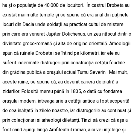
ha şi o populaţie de 40.000 de locuitori. În castrul Drobeta au
existat mai multe temple și se spune că era unul din puținele
locuri din Dacia unde soldații au practicat cultul de mistere
prin care era venerat Jupiter Dolichenus, un zeu născut dintr-o
divinitate greco-romană și alta de origine orientală. Arheologii
spun că ruinele Drobetei se întind pe kilometri, iar ele au
suferit însemnate distrugeri prin construcția cetății feudale
din grădina publică a orașului actual Turnu Severin. Mai mult,
aceste ruine, se spune că, au devenit cariera de piatră a
zidarilor. Folosită mereu până în 1835, o dată cu fondarea
orașului modern, întreaga arie a cetății antice a fost acoperită
de cea înălțată în zilele noastre, iar distrugerile au continuat și
prin colecționari și arheologi diletanți. Tinzi să crezi că așa a
fost când ajungi lângă Amfiteatrul roman, aici vei înțelege și