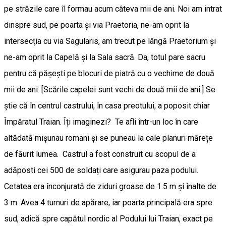
pe străzile care îl formau acum câteva mii de ani. Noi am intrat
dinspre sud, pe poarta și via Praetoria, ne-am oprit la
intersecţia cu via Sagularis, am trecut pe lângă Praetorium și
ne-am oprit la Capelă și la Sala sacră. Da, totul pare sacru
pentru că pășești pe blocuri de piatră cu o vechime de două
mii de ani. [Scările capelei sunt vechi de două mii de ani.] Se
știe că în centrul castrului, în casa preotului, a poposit chiar
Împăratul Traian. Îți imaginezi? Te afli într-un loc în care
altădată mișunau romani și se puneau la cale planuri mărețe
de făurit lumea. Castrul a fost construit cu scopul de a
adăposti cei 500 de soldați care asigurau paza podului.
Cetatea era înconjurată de ziduri groase de 1.5 m și înalte de
3 m. Avea 4 turnuri de apărare, iar poarta principală era spre
sud, adică spre capătul nordic al Podului lui Traian, exact pe