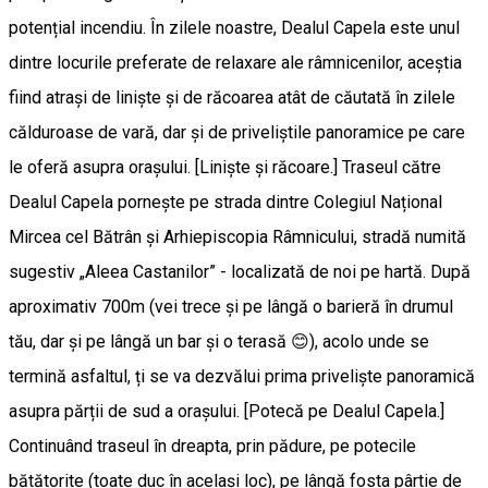
potențial incendiu. În zilele noastre, Dealul Capela este unul
dintre locurile preferate de relaxare ale râmnicenilor, aceștia
fiind atrași de liniște și de răcoarea atât de căutată în zilele
călduroase de vară, dar și de priveliștile panoramice pe care
le oferă asupra orașului. [Linişte şi răcoare.] Traseul către
Dealul Capela pornește pe strada dintre Colegiul Național
Mircea cel Bătrân și Arhiepiscopia Râmnicului, stradă numită
sugestiv „Aleea Castanilor” - localizată de noi pe hartă. După
aproximativ 700m (vei trece și pe lângă o barieră în drumul
tău, dar și pe lângă un bar și o terasă 😊), acolo unde se
termină asfaltul, ți se va dezvălui prima priveliște panoramică
asupra părții de sud a orașului. [Potecă pe Dealul Capela.]
Continuând traseul în dreapta, prin pădure, pe potecile
bătătorite (toate duc în același loc), pe lângă fosta pârtie de