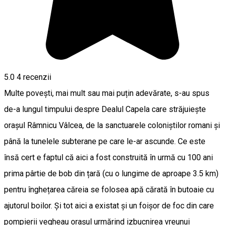
5.0
4
recenzii
Multe povești, mai mult sau mai puțin adevărate, s-au spus
de-a lungul timpului despre Dealul Capela care străjuiește
orașul Râmnicu Vâlcea, de la sanctuarele coloniștilor romani și
până la tunelele subterane pe care le-ar ascunde. Ce este
însă cert e faptul că aici a fost construită în urmă cu 100 ani
prima pârtie de bob din țară (cu o lungime de aproape 3.5 km)
pentru înghețarea căreia se folosea apă cărată în butoaie cu
ajutorul boilor. Și tot aici a existat și un foișor de foc din care
pompierii vegheau orașul urmărind izbucnirea vreunui