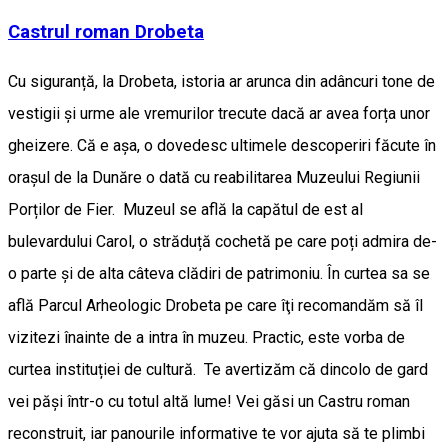
Castrul roman Drobeta
Cu siguranță, la Drobeta, istoria ar arunca din adâncuri tone de
vestigii și urme ale vremurilor trecute dacă ar avea forța unor
gheizere. Că e așa, o dovedesc ultimele descoperiri făcute în
orașul de la Dunăre o dată cu reabilitarea Muzeului Regiunii
Porților de Fier. Muzeul se află la capătul de est al
bulevardului Carol, o străduță cochetă pe care poți admira de-
o parte și de alta câteva clădiri de patrimoniu. În curtea sa se
află Parcul Arheologic Drobeta pe care îţi recomandăm să îl
vizitezi înainte de a intra în muzeu. Practic, este vorba de
curtea instituției de cultură. Te avertizăm că dincolo de gard
vei păşi într-o cu totul altă lume! Vei găsi un Castru roman
reconstruit, iar panourile informative te vor ajuta să te plimbi