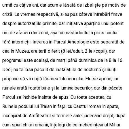
urmă cu câțiva ani, dar acum e lăsată de izbeliște pe motiv de
criză. La vremea respectivă, s-au pus câteva întrebări firave
despre autorizațiile primite, dar inițiativa aparține unui potent
om de afaceri din zonă, așa că mastodontul a prins contur
fără interdicții. Intrarea în Parcul Arheologic este separată de
cea în Muzeu, are tarif diferit (8 lei/adult, 2 lei/copil), dar
programul este același, de marți până duminică de la 8 la 16.
Deci, nu te lăsa păcălit de instalațiile de nocturnă și nu îți
propune să vii după lăsarea întunericului. Ele se aprind, iar
ruinele arată foarte bine și la lumina becurilor, dar din păcate
Parcul se închide înainte de apus. Cu toate acestea, cu
Ruinele podului lui Traian în față, cu Castrul roman în spate,
înconjurat de Amfiteatrul și termele sale, judecând drept, după
cum spun chiar romanii, înțelegi de ce mehedințeanul Mihai