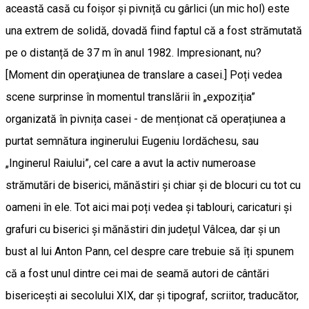
această casă cu foișor și pivniță cu gârlici (un mic hol) este
una extrem de solidă, dovadă fiind faptul că a fost strămutată
pe o distanță de 37 m în anul 1982. Impresionant, nu?
[Moment din operaţiunea de translare a casei.] Poți vedea
scene surprinse în momentul translării în „expoziția”
organizată în pivnița casei - de menționat că operațiunea a
purtat semnătura inginerului Eugeniu Iordăchesu, sau
„Inginerul Raiului”, cel care a avut la activ numeroase
strămutări de biserici, mănăstiri și chiar și de blocuri cu tot cu
oameni în ele. Tot aici mai poți vedea și tablouri, caricaturi și
grafuri cu biserici și mănăstiri din județul Vâlcea, dar și un
bust al lui Anton Pann, cel despre care trebuie să îți spunem
că a fost unul dintre cei mai de seamă autori de cântări
bisericești ai secolului XIX, dar și tipograf, scriitor, traducător,