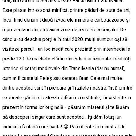
orașului Odorheiu Secuiesc este Parcul Mini Transilvania.
Este plasat într-o zonă mirifică, printre păduri de sute de ani,
locul fiind denumit după izvoarele minerale carbogazoase și
reprezentând dintotdeauna zona de recreere a orașului. De
când s-au deschis porțile în anul 2020, mulți sunt curioși să
viziteze parcul - un loc inedit care prezintă prin intermediul a
peste 120 de machete clădiri din cele mai renumite localități
istorice și cetăți medievale din Transilvania (dar nu numai),
cum ar fi castelul Peleș sau cetatea Bran. Cele mai multe
dintre acestea sunt în picioare și în zilele noastre, însă printre
exponate găsim și câteva edificii reconstituite, inexistente în
prezent în forma lor originală - păstrăm misterul şi te lăsăm
să descoperi singur care sunt acestea... Îţi dăm totuşi un
indiciu: o fântână care cânta! 😉 Parcul este administrat de