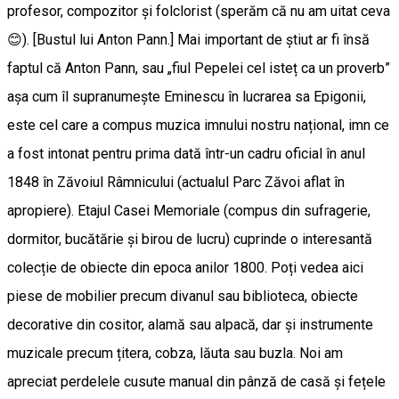
profesor, compozitor și folclorist (sperăm că nu am uitat ceva
😊). [Bustul lui Anton Pann.] Mai important de știut ar fi însă
faptul că Anton Pann, sau „fiul Pepelei cel isteț ca un proverb”
așa cum îl supranumește Eminescu în lucrarea sa Epigonii,
este cel care a compus muzica imnului nostru național, imn ce
a fost intonat pentru prima dată într-un cadru oficial în anul
1848 în Zăvoiul Râmnicului (actualul Parc Zăvoi aflat în
apropiere). Etajul Casei Memoriale (compus din sufragerie,
dormitor, bucătărie și birou de lucru) cuprinde o interesantă
colecție de obiecte din epoca anilor 1800. Poți vedea aici
piese de mobilier precum divanul sau biblioteca, obiecte
decorative din cositor, alamă sau alpacă, dar și instrumente
muzicale precum țitera, cobza, lăuta sau buzla. Noi am
apreciat perdelele cusute manual din pânză de casă și fețele