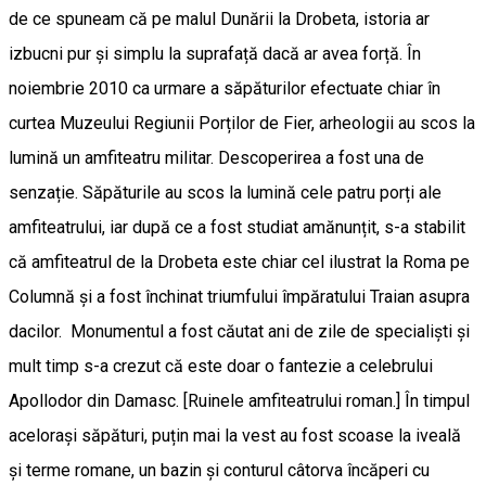
de ce spuneam că pe malul Dunării la Drobeta, istoria ar
izbucni pur și simplu la suprafață dacă ar avea forță. În
noiembrie 2010 ca urmare a săpăturilor efectuate chiar în
curtea Muzeului Regiunii Porților de Fier, arheologii au scos la
lumină un amfiteatru militar. Descoperirea a fost una de
senzație. Săpăturile au scos la lumină cele patru porți ale
amfiteatrului, iar după ce a fost studiat amănunțit, s-a stabilit
că amfiteatrul de la Drobeta este chiar cel ilustrat la Roma pe
Columnă și a fost închinat triumfului împăratului Traian asupra
dacilor. Monumentul a fost căutat ani de zile de specialiști și
mult timp s-a crezut că este doar o fantezie a celebrului
Apollodor din Damasc. [Ruinele amfiteatrului roman.] În timpul
acelorași săpături, puțin mai la vest au fost scoase la iveală
și terme romane, un bazin și conturul câtorva încăperi cu