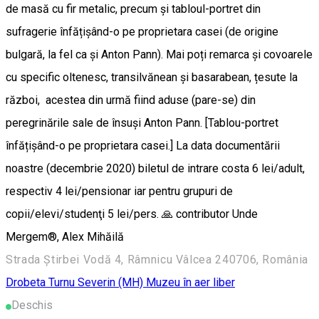
de masă cu fir metalic, precum și tabloul-portret din
sufragerie înfățișând-o pe proprietara casei (de origine
bulgară, la fel ca și Anton Pann). Mai poți remarca și covoarele
cu specific oltenesc, transilvănean și basarabean, țesute la
război, acestea din urmă fiind aduse (pare-se) din
peregrinările sale de însuși Anton Pann. [Tablou-portret
înfățișând-o pe proprietara casei.] La data documentării
noastre (decembrie 2020) biletul de intrare costa 6 lei/adult,
respectiv 4 lei/pensionar iar pentru grupuri de
copii/elevi/studenţi 5 lei/pers. 🙏 contributor Unde
Mergem®, Alex Mihăilă
Strada Știrbei Vodă 4, Râmnicu Vâlcea 240706, România
Drobeta Turnu Severin (MH)
Muzeu în aer liber
Deschis