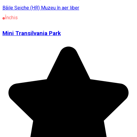
Bãile Seiche (HR)
Muzeu în aer liber
Închis
Mini Transilvania Park