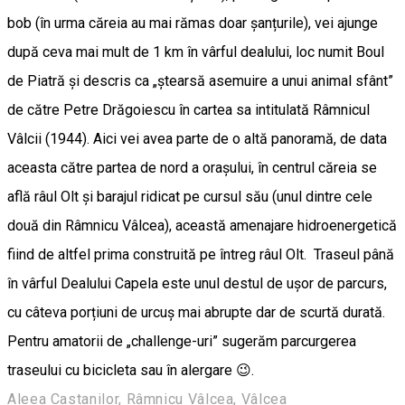
bob (în urma căreia au mai rămas doar șanțurile), vei ajunge
după ceva mai mult de 1 km în vârful dealului, loc numit Boul
de Piatră și descris ca „ștearsă asemuire a unui animal sfânt”
de către Petre Drăgoiescu în cartea sa intitulată Râmnicul
Vâlcii (1944). Aici vei avea parte de o altă panoramă, de data
aceasta către partea de nord a orașului, în centrul căreia se
află râul Olt și barajul ridicat pe cursul său (unul dintre cele
două din Râmnicu Vâlcea), această amenajare hidroenergetică
fiind de altfel prima construită pe întreg râul Olt. Traseul până
în vârful Dealului Capela este unul destul de ușor de parcurs,
cu câteva porțiuni de urcuș mai abrupte dar de scurtă durată.
Pentru amatorii de „challenge-uri” sugerăm parcurgerea
traseului cu bicicleta sau în alergare 😉.
Aleea Castanilor, Râmnicu Vâlcea, Vâlcea