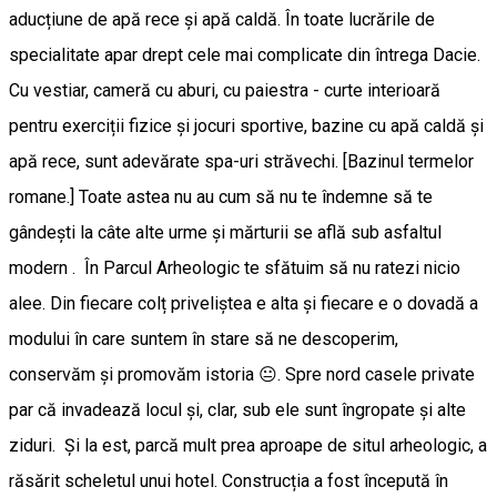
aducțiune de apă rece și apă caldă. În toate lucrările de
specialitate apar drept cele mai complicate din întrega Dacie.
Cu vestiar, cameră cu aburi, cu paiestra - curte interioară
pentru exerciții fizice și jocuri sportive, bazine cu apă caldă și
apă rece, sunt adevărate spa-uri străvechi. [Bazinul termelor
romane.] Toate astea nu au cum să nu te îndemne să te
gândești la câte alte urme și mărturii se află sub asfaltul
modern . În Parcul Arheologic te sfătuim să nu ratezi nicio
alee. Din fiecare colț priveliștea e alta și fiecare e o dovadă a
modului în care suntem în stare să ne descoperim,
conservăm și promovăm istoria 😐. Spre nord casele private
par că invadează locul și, clar, sub ele sunt îngropate și alte
ziduri. Și la est, parcă mult prea aproape de situl arheologic, a
răsărit scheletul unui hotel. Construcția a fost începută în