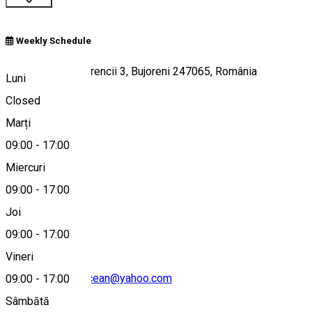
Weekly Schedule
Strada Valea Bujorencii 3, Bujoreni 247065, România
Luni
Closed
Marți
Hartă
09:00
-
17:00
Miercuri
09:00
-
17:00
0784285027
Joi
09:00
-
17:00
Vineri
muzeulsatuluivalcean@yahoo.com
09:00
-
17:00
Sâmbătă