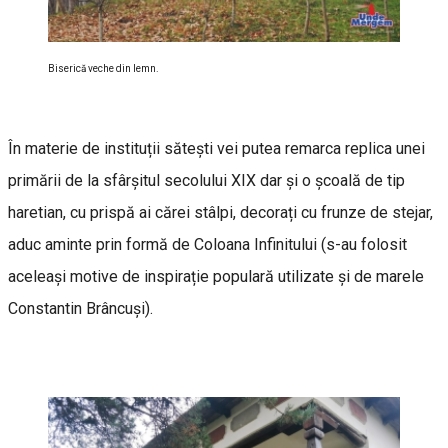
Biserică veche din lemn.
În materie de instituții sătești vei putea remarca replica unei
primării de la sfârșitul secolului XIX dar și o școală de tip
haretian, cu prispă ai cărei stâlpi, decorați cu frunze de stejar,
aduc aminte prin formă de Coloana Infinitului (s-au folosit
aceleași motive de inspirație populară utilizate și de marele
Constantin Brâncuși).