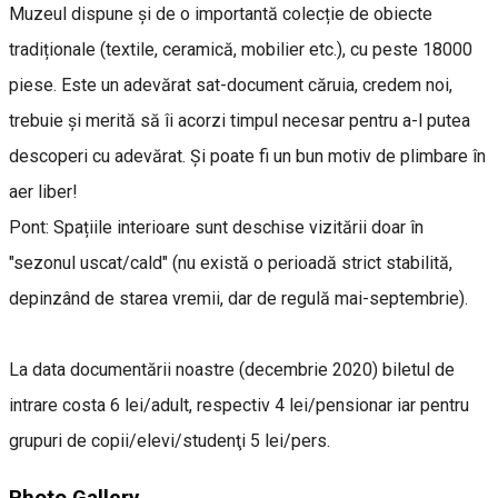
Muzeul dispune şi de o importantă colecție de obiecte
tradiționale (textile, ceramică, mobilier etc.), cu peste 18000
piese. Este un adevărat sat-document căruia, credem noi,
trebuie şi merită să îi acorzi timpul necesar pentru a-l putea
descoperi cu adevărat. Şi poate fi un bun motiv de plimbare în
aer liber!
Pont: Spațiile interioare sunt deschise vizitării doar în
"sezonul uscat/cald" (nu există o perioadă strict stabilită,
depinzând de starea vremii, dar de regulă mai-septembrie).
La data documentării noastre (decembrie 2020) biletul de
intrare costa 6 lei/adult, respectiv 4 lei/pensionar iar pentru
grupuri de copii/elevi/studenţi 5 lei/pers.
Photo Gallery