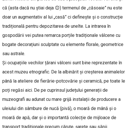
că (asta dacă nu știai deja 😊) termenul de „căsoaie” nu este
doar un augmentativ al lui „casă” ci definește și o construcție
tradițională pentru depozitarea de unelte. La intrarea în
gospodării vei putea remarca porțile tradiționale vâlcene cu
bogate decorațiuni sculptate cu elemente florale, geometrice
sau astrale.
Și ocupațiile vechilor țărani vâlceni sunt bine reprezentate în
acest muzeu etnografic. De la albinărit și creșterea animalelor
până la ateliere de fierărie-potcovărie și ceramică, pe toate le
poți regăsi aici. De pe cuprinsul județului generații de
muzeografi au adunat cu mare grijă instalații de producere a
uleiului din sâmbure de nucă (pivă), o moară de mână și o
moară de apă, dar și o importantă colecție de mijloace de
transport tradiționale precum căruțe, șarete sau sănii.