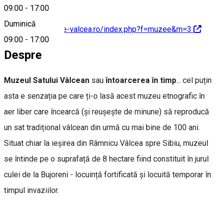
09:00
-
17:00
Duminică
http://www.muzee-valcea.ro/index.php?f=muzee&m=3
09:00
-
17:00
Despre
Muzeul Satului Vâlcean
sau
întoarcerea în timp
... cel puțin
asta e senzația pe care ți-o lasă acest muzeu etnografic în
aer liber care încearcă (și reușește de minune) să reproducă
un sat tradițional vâlcean din urmă cu mai bine de 100 ani.
Situat chiar la ieșirea din Râmnicu Vâlcea spre Sibiu, muzeul
se întinde pe o suprafață de 8 hectare fiind constituit în jurul
culei de la Bujoreni - locuință fortificată și locuită temporar în
timpul invaziilor.