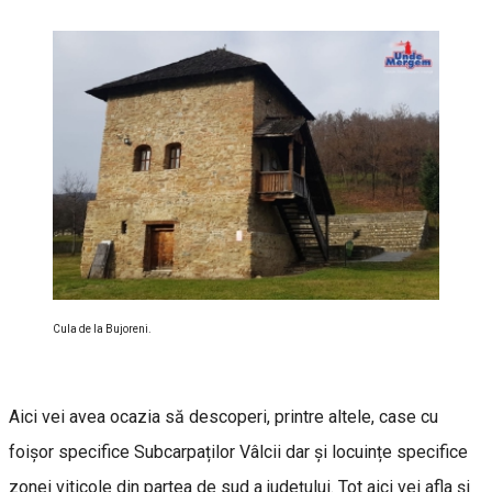
Cula de la Bujoreni.
Aici vei avea ocazia să descoperi, printre altele, case cu
foișor specifice Subcarpaților Vâlcii dar și locuințe specifice
zonei viticole din partea de sud a județului. Tot aici vei afla și