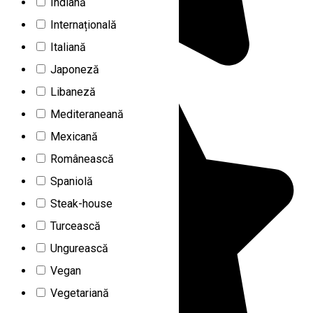
Indiană
Internațională
Italiană
Japoneză
Libaneză
Mediteraneană
Mexicană
Românească
Spaniolă
Steak-house
Turcească
Ungurească
Vegan
Vegetariană