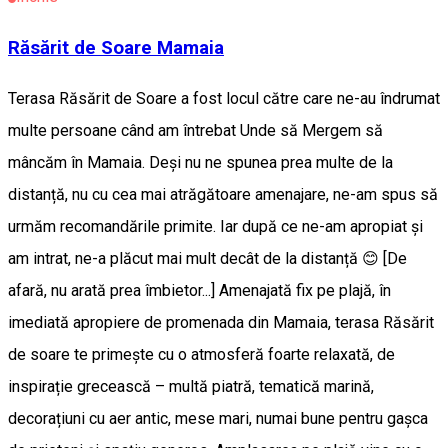
Răsărit de Soare Mamaia
Terasa Răsărit de Soare a fost locul către care ne-au îndrumat
multe persoane când am întrebat Unde să Mergem să
mâncăm în Mamaia. Deși nu ne spunea prea multe de la
distanță, nu cu cea mai atrăgătoare amenajare, ne-am spus să
urmăm recomandările primite. Iar după ce ne-am apropiat și
am intrat, ne-a plăcut mai mult decât de la distanță 😊 [De
afară, nu arată prea îmbietor...] Amenajată fix pe plajă, în
imediată apropiere de promenada din Mamaia, terasa Răsărit
de soare te primește cu o atmosferă foarte relaxată, de
inspirație grecească – multă piatră, tematică marină,
decorațiuni cu aer antic, mese mari, numai bune pentru gașca