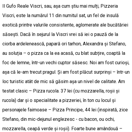
Il Gufo Reale Viscri, sau, așa cum știu mai mulți, Pizzeria
Viscri, este la numărul 11 din numitul sat, un fel de insulă
exotică printre valurile consistente, aglomerate ale bucătăriei
săsești. Dacă în sejurul la Viscri vrei să iei o pauză de la
ciorba ardelenească, papară ori tarhon, Alexandra și Stefano,
au soluția – o pizza ca la ea acasă, cu blat subțire, coaptă la
foc de lemne, într-un vechi cuptor săsesc. Noi am fost curioși,
așa că le-am trecut pragul. Și am fost plăcut surprinși – într-un
loc turistic atât de mic să găsim așa un nivel de calitate. Am
testat clasic – Pizza rucola. 37 lei (cu mozzarella, roșii și
rucola) dar și o specialitate a pizzeriei, în ton cu locul și
personajele faimoase – Pizza Principe, 44 lei (inspirată, zice
Stefano, din mic-dejunul englezesc - cu bacon, ou ochi,
mozzarella, ceapă verde și roșii). Foarte bune amândouă –