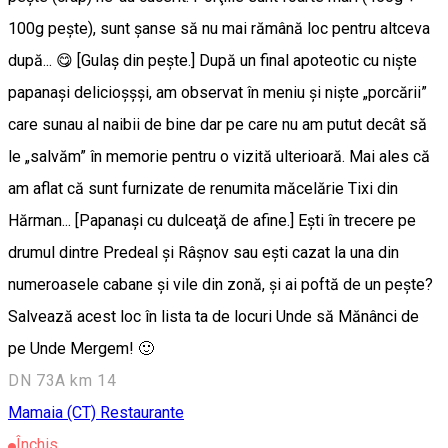
100g peşte), sunt şanse să nu mai rămână loc pentru altceva
după... 😋 [Gulaş din peşte.] După un final apoteotic cu nişte
papanaşi delicioşşşi, am observat în meniu şi nişte „porcării”
care sunau al naibii de bine dar pe care nu am putut decât să
le „salvăm” în memorie pentru o vizită ulterioară. Mai ales că
am aflat că sunt furnizate de renumita măcelărie Tixi din
Hărman... [Papanaşi cu dulceaţă de afine.] Eşti în trecere pe
drumul dintre Predeal şi Râşnov sau eşti cazat la una din
numeroasele cabane şi vile din zonă, şi ai poftă de un peşte?
Salvează acest loc în lista ta de locuri Unde să Mănânci de
pe Unde Mergem! 🙂
DN 73A km 14
Mamaia (CT)
Restaurante
Închis