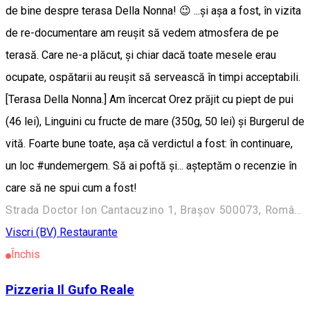
de bine despre terasa Della Nonna! 😉 ...și așa a fost, în vizita
de re-documentare am reușit să vedem atmosfera de pe
terasă. Care ne-a plăcut, și chiar dacă toate mesele erau
ocupate, ospătarii au reușit să servească în timpi acceptabili.
[Terasa Della Nonna.] Am încercat Orez prăjit cu piept de pui
(46 lei), Linguini cu fructe de mare (350g, 50 lei) și Burgerul de
vită. Foarte bune toate, așa că verdictul a fost: în continuare,
un loc #undemergem. Să ai poftă și... așteptăm o recenzie în
care să ne spui cum a fost!
Strada Doctor Ion Cantacuzino 1, Brașov 500073, România
Viscri (BV)
Restaurante
Închis
Pizzeria Il Gufo Reale