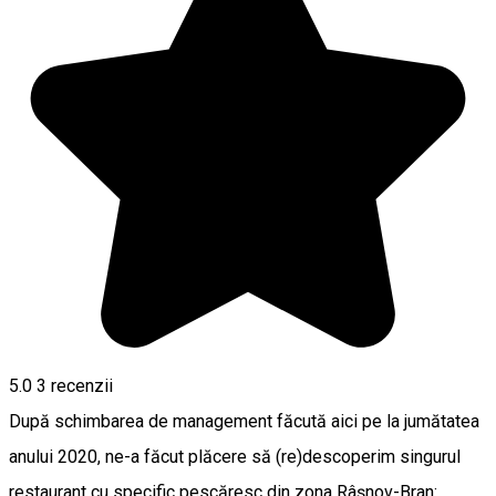
5.0
3
recenzii
După schimbarea de management făcută aici pe la jumătatea
anului 2020, ne-a făcut plăcere să (re)descoperim singurul
restaurant cu specific pescăresc din zona Râşnov-Bran: