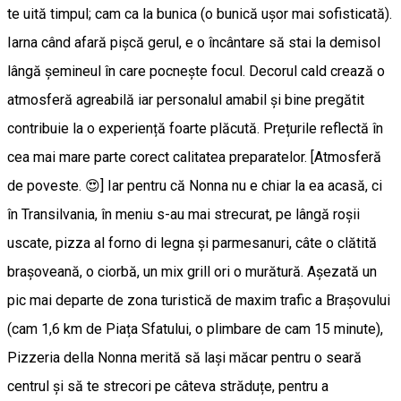
te uită timpul; cam ca la bunica (o bunică ușor mai sofisticată).
Iarna când afară pișcă gerul, e o încântare să stai la demisol
lângă șemineul în care pocnește focul. Decorul cald crează o
atmosferă agreabilă iar personalul amabil și bine pregătit
contribuie la o experiență foarte plăcută. Prețurile reflectă în
cea mai mare parte corect calitatea preparatelor. [Atmosferă
de poveste. 😍] Iar pentru că Nonna nu e chiar la ea acasă, ci
în Transilvania, în meniu s-au mai strecurat, pe lângă roșii
uscate, pizza al forno di legna și parmesanuri, câte o clătită
brașoveană, o ciorbă, un mix grill ori o murătură. Așezată un
pic mai departe de zona turistică de maxim trafic a Brașovului
(cam 1,6 km de Piața Sfatului, o plimbare de cam 15 minute),
Pizzeria della Nonna merită să lași măcar pentru o seară
centrul și să te strecori pe câteva străduțe, pentru a