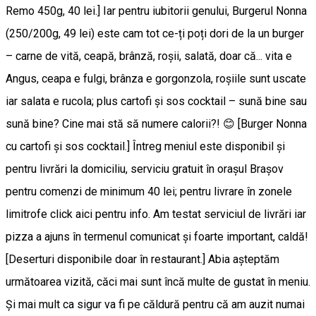
Remo 450g, 40 lei.] Iar pentru iubitorii genului, Burgerul Nonna
(250/200g, 49 lei) este cam tot ce-ți poți dori de la un burger
– carne de vită, ceapă, brânză, roșii, salată, doar că... vita e
Angus, ceapa e fulgi, brânza e gorgonzola, roșiile sunt uscate
iar salata e rucola; plus cartofi și sos cocktail – sună bine sau
sună bine? Cine mai stă să numere calorii?! 😊 [Burger Nonna
cu cartofi şi sos cocktail.] Întreg meniul este disponibil şi
pentru livrări la domiciliu, serviciu gratuit în oraşul Braşov
pentru comenzi de minimum 40 lei; pentru livrare în zonele
limitrofe click aici pentru info. Am testat serviciul de livrări iar
pizza a ajuns în termenul comunicat şi foarte important, caldă!
[Deserturi disponibile doar în restaurant.] Abia așteptăm
următoarea vizită, căci mai sunt încă multe de gustat în meniu.
Şi mai mult ca sigur va fi pe căldură pentru că am auzit numai