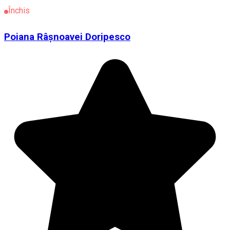
Închis
Poiana Râşnoavei Doripesco