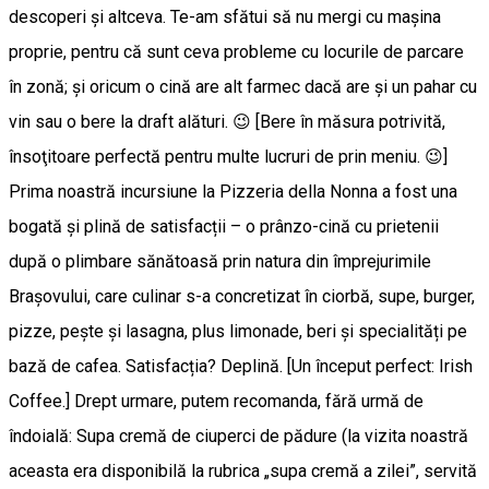
descoperi și altceva. Te-am sfătui să nu mergi cu mașina
proprie, pentru că sunt ceva probleme cu locurile de parcare
în zonă; și oricum o cină are alt farmec dacă are și un pahar cu
vin sau o bere la draft alături. 😉 [Bere în măsura potrivită,
însoţitoare perfectă pentru multe lucruri de prin meniu. 😉]
Prima noastră incursiune la Pizzeria della Nonna a fost una
bogată și plină de satisfacții – o prânzo-cină cu prietenii
după o plimbare sănătoasă prin natura din împrejurimile
Brașovului, care culinar s-a concretizat în ciorbă, supe, burger,
pizze, pește și lasagna, plus limonade, beri și specialități pe
bază de cafea. Satisfacția? Deplină. [Un început perfect: Irish
Coffee.] Drept urmare, putem recomanda, fără urmă de
îndoială: Supa cremă de ciuperci de pădure (la vizita noastră
aceasta era disponibilă la rubrica „supa cremă a zilei”, servită