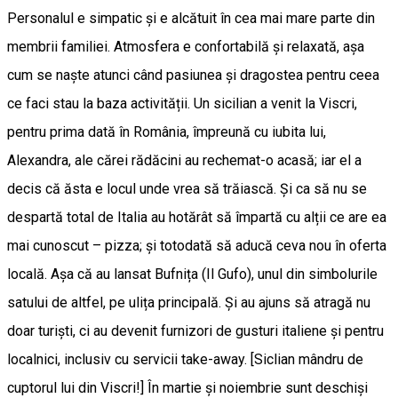
Personalul e simpatic și e alcătuit în cea mai mare parte din
membrii familiei. Atmosfera e confortabilă și relaxată, așa
cum se naște atunci când pasiunea și dragostea pentru ceea
ce faci stau la baza activității. Un sicilian a venit la Viscri,
pentru prima dată în România, împreună cu iubita lui,
Alexandra, ale cărei rădăcini au rechemat-o acasă; iar el a
decis că ăsta e locul unde vrea să trăiască. Și ca să nu se
despartă total de Italia au hotărât să împartă cu alții ce are ea
mai cunoscut – pizza; și totodată să aducă ceva nou în oferta
locală. Așa că au lansat Bufnița (Il Gufo), unul din simbolurile
satului de altfel, pe ulița principală. Și au ajuns să atragă nu
doar turiști, ci au devenit furnizori de gusturi italiene și pentru
localnici, inclusiv cu servicii take-away. [Siclian mândru de
cuptorul lui din Viscri!] În martie și noiembrie sunt deschiși