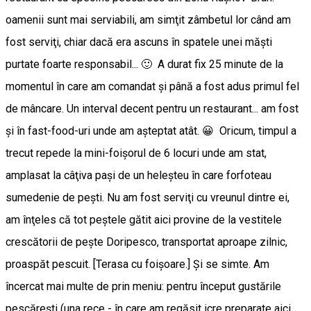
oamenii sunt mai serviabili, am simţit zâmbetul lor când am
fost serviţi, chiar dacă era ascuns în spatele unei măşti
purtate foarte responsabil... 🙂 A durat fix 25 minute de la
momentul în care am comandat şi până a fost adus primul fel
de mâncare. Un interval decent pentru un restaurant... am fost
şi în fast-food-uri unde am aşteptat atât. 😀 Oricum, timpul a
trecut repede la mini-foişorul de 6 locuri unde am stat,
amplasat la câţiva paşi de un heleşteu în care forfoteau
sumedenie de peşti. Nu am fost serviţi cu vreunul dintre ei,
am înţeles că tot peştele gătit aici provine de la vestitele
crescătorii de peşte Doripesco, transportat aproape zilnic,
proaspăt pescuit. [Terasa cu foişoare.] Şi se simte. Am
încercat mai multe de prin meniu: pentru început gustările
pescăreşti (una rece - în care am regăsit icre preparate aici,