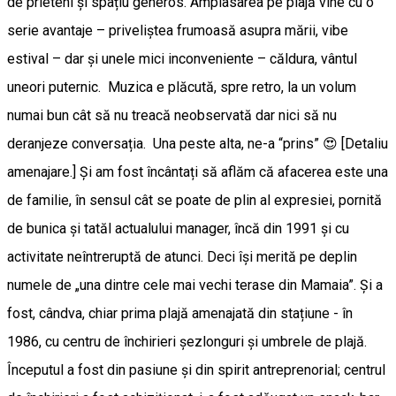
de prieteni și spațiu generos. Amplasarea pe plajă vine cu o
serie avantaje – priveliștea frumoasă asupra mării, vibe
estival – dar și unele mici inconveniente – căldura, vântul
uneori puternic. Muzica e plăcută, spre retro, la un volum
numai bun cât să nu treacă neobservată dar nici să nu
deranjeze conversația. Una peste alta, ne-a “prins” 😍 [Detaliu
amenajare.] Și am fost încântați să aflăm că afacerea este una
de familie, în sensul cât se poate de plin al expresiei, pornită
de bunica și tatăl actualului manager, încă din 1991 și cu
activitate neîntreruptă de atunci. Deci își merită pe deplin
numele de „una dintre cele mai vechi terase din Mamaia”. Și a
fost, cândva, chiar prima plajă amenajată din stațiune - în
1986, cu centru de închirieri șezlonguri și umbrele de plajă.
Începutul a fost din pasiune și din spirit antreprenorial; centrul