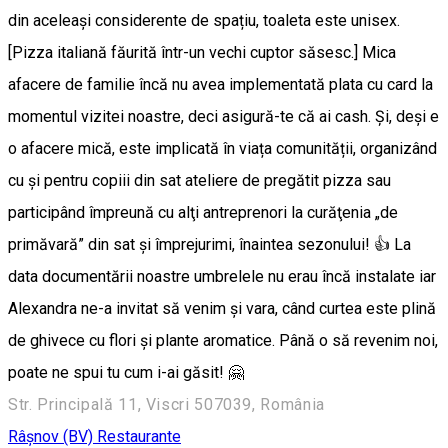
din aceleași considerente de spațiu, toaleta este unisex.
[Pizza italiană făurită într-un vechi cuptor săsesc.] Mica
afacere de familie încă nu avea implementată plata cu card la
momentul vizitei noastre, deci asigură-te că ai cash. Și, deși e
o afacere mică, este implicată în viața comunității, organizând
cu și pentru copiii din sat ateliere de pregătit pizza sau
participând împreună cu alţi antreprenori la curăţenia „de
primăvară” din sat şi împrejurimi, înaintea sezonului! 👍 La
data documentării noastre umbrelele nu erau încă instalate iar
Alexandra ne-a invitat să venim şi vara, când curtea este plină
de ghivece cu flori şi plante aromatice. Până o să revenim noi,
poate ne spui tu cum i-ai găsit! 🤗
Str. Principală 11, Viscri 507039, România
Râşnov (BV)
Restaurante