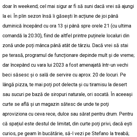
doar în weekend; cel mai sigur ar fi să suni dacă vrei să ajungi
la ei. În plin sezon însă îi găsești în acțiune de joi până
duminică începând cu ora 13 și până spre orele 21 (cu ultima
comandă la 20:30), fiind de altfel printre puținele localuri din
zonă unde poți mânca până atât de târziu. Dacă vrei să stai
pe terasă, programul de funcționare depinde mult și de vreme;
dar începând cu vara lui 2023 a fost amenajată într-un vechi
beci săsesc și o sală de servire cu aprox. 20 de locuri. Pe
lângă pizza, te mai poți pot delecta și cu tiramisu la desert
sau sucuri pe bază de siropuri naturale, ori socată. În aceeaşi
curte se află şi un magazin sătesc de unde te poţi
aproviziona cu ceva rece, dulce sau sărat pentru drum. Pentru
că spațiul este destul de limitat, din curte poți privi, dacă ești
curios, pe geam în bucătărie, să-l vezi pe Stefano la treabă;