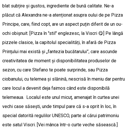
blat subțire și gustos, ingrediente de bună calitate. Ne-a
plăcut că Alexandra ne-a atenționat asupra oului de pe Pizza
Principe, care, fiind copt, are un aspect puțin diferit de un ou-
ochi obișnuit. [Pizza în "stil" englezesc, la Viscri 😋] Pe lângă
pizzele clasice, la capitolul specialități, în afară de Pizza
Prințului mai există și „fantezia bucătarului”, care ascunde
creativitatea de moment și disponibilitatea produselor de
sezon, cu care Stefano te poate surprinde, sau Pizza
ciobanului, cu telemea și slănină, nescrisă în meniu dar pentru
care locul a devenit deja faimos când este disponibilă
telemeaua. Localul este unul micuț, amenajat în curtea unei
vechi case săsești, unde timpul pare că s-a oprit în loc, în
special datorită regulilor UNESCO, parte al cărui patrimoniu
este satul Viscri. [Vei mânca într-o curte veche săsească.]