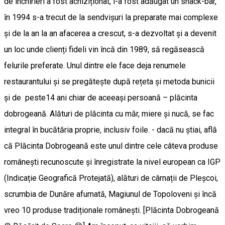
de închirieri a fost achiziționat, i-a fost adăugat un snack-bar,
în 1994 s-a trecut de la sendvișuri la preparate mai complexe
și de la an la an afacerea a crescut, s-a dezvoltat și a devenit
un loc unde clienți fideli vin încă din 1989, să regăsească
felurile preferate. Unul dintre ele face deja renumele
restaurantului și se pregătește după rețeta și metoda bunicii
și de peste14 ani chiar de aceeași persoană – plăcinta
dobrogeană. Alături de plăcinta cu măr, miere și nucă, se fac
integral în bucătăria proprie, inclusiv foile. - dacă nu știai, află
că Plăcinta Dobrogeană este unul dintre cele câteva produse
românești recunoscute și înregistrate la nivel european ca IGP
(Indicație Geografică Protejată), alături de cârnații de Pleșcoi,
scrumbia de Dunăre afumată, Magiunul de Topoloveni și încă
vreo 10 produse tradiționale românești. [Plăcinta Dobrogeană