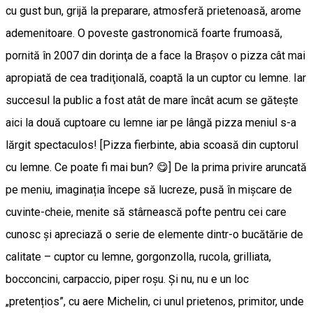
cu gust bun, grijă la preparare, atmosferă prietenoasă, arome
ademenitoare. O poveste gastronomică foarte frumoasă,
pornită în 2007 din dorinţa de a face la Braşov o pizza cât mai
apropiată de cea tradiţională, coaptă la un cuptor cu lemne. Iar
succesul la public a fost atât de mare încât acum se găteşte
aici la două cuptoare cu lemne iar pe lângă pizza meniul s-a
lărgit spectaculos! [Pizza fierbinte, abia scoasă din cuptorul
cu lemne. Ce poate fi mai bun? 😋] De la prima privire aruncată
pe meniu, imaginația începe să lucreze, pusă în mișcare de
cuvinte-cheie, menite să stârnească pofte pentru cei care
cunosc și apreciază o serie de elemente dintr-o bucătărie de
calitate – cuptor cu lemne, gorgonzolla, rucola, grilliata,
bocconcini, carpaccio, piper roșu. Și nu, nu e un loc
„pretențios”, cu aere Michelin, ci unul prietenos, primitor, unde