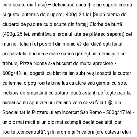
cu biscuite din foitaj) – delicioasă dacă îți plac supele cremă
și gustul puternic de ciuperci; 400g, 21 lei. [Supă cremă de
ciuperci de pădure cu biscuite din foitaj.] Ciorba de burtă –
(400g, 25 lei; smântâna și ardeiul iute se plătesc separat) cel
mai ne-italian fel posibil din meniu 😉 dar dacă ești fanul
preparatului bucuria e mare căci o găsești în meniu și e ce
trebuie; Pizza Nonna s-a bucurat de multă apreciere -
600g/43 lei, bogată, cu blat italian subțire și coaptă la cuptor
cu lemne, o poți foarte bine lua ca atare sau garnisi cu sos,
inclusiv de smântână cu usturoi dacă asta îți poftește papila,
numai să nu spui vreunui italiano vero ce-ai făcut 😀; din
Specialitățile Pizzarului am încercat San Remo - 500g/47 lei -
un pic mai mică și un pic mai scumpă decât cealaltă, dar
foarte „concentrată”, și în arome și în calorii (are câteva feluri