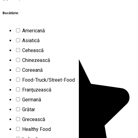
64
rezultate
Braşov (BV)
Restaurante
Bucătărie:
Închis
Americană
Pizzeria Della Nonna
Asiatică
Cehească
Chinezească
Coreeană
Food-Truck/Street-Food
Franțuzească
Germană
Grătar
Grecească
Healthy Food