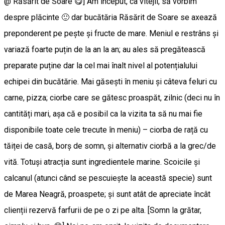
@ Răsărit de Soare 😋] Am început, ca vitejii, să vorbim
despre plăcinte 🙂 dar bucătăria Răsărit de Soare se axează
preponderent pe pește și fructe de mare. Meniul e restrâns și
variază foarte puțin de la an la an; au ales să pregătească
preparate puține dar la cel mai înalt nivel al potențialului
echipei din bucătărie. Mai găsești în meniu și câteva feluri cu
carne, pizza; ciorbe care se gătesc proaspăt, zilnic (deci nu în
cantități mari, așa că e posibil ca la vizita ta să nu mai fie
disponibile toate cele trecute în meniu) – ciorba de rață cu
tăiței de casă, borș de somn, și alternativ ciorbă a la grec/de
vită. Totuși atracția sunt ingredientele marine. Scoicile și
calcanul (atunci când se pescuiește la această specie) sunt
de Marea Neagră, proaspete; și sunt atât de apreciate încât
clienții rezervă farfurii de pe o zi pe alta. [Somn la grătar,