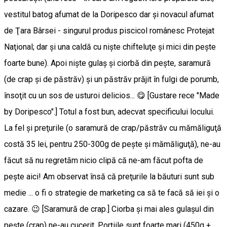
vestitul batog afumat de la Doripesco dar şi novacul afumat
de Ţara Bârsei - singurul produs piscicol românesc Protejat
Naţional; dar şi una caldă cu nişte chifteluţe şi mici din peşte
foarte bune). Apoi nişte gulaş şi ciorbă din peşte, saramură
(de crap şi de păstrăv) şi un păstrăv prăjit în fulgi de porumb,
însoţit cu un sos de usturoi delicios... 😋 [Gustare rece "Made
by Doripesco".] Totul a fost bun, adecvat specificului locului.
La fel şi preţurile (o saramură de crap/păstrăv cu mămăliguţă
costă 35 lei, pentru 250-300g de peşte şi mămăliguţă), ne-au
făcut să nu regretăm nicio clipă că ne-am făcut pofta de
peşte aici! Am observat însă că preţurile la băuturi sunt sub
medie ... o fi o strategie de marketing ca să te facă să iei şi o
cazare. 😉 [Saramură de crap.] Ciorba şi mai ales gulaşul din
peşte (crap) ne-au cucerit. Porţiile sunt foarte mari (450g +