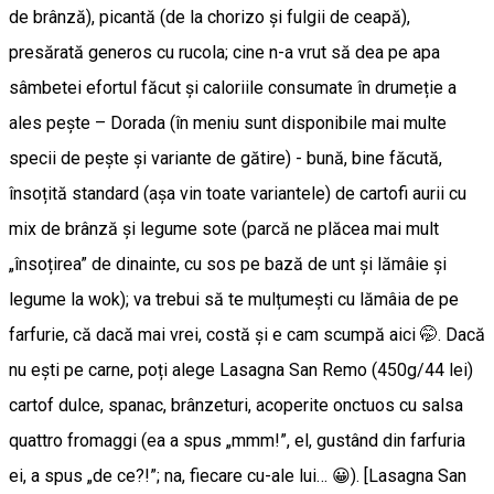
de brânză), picantă (de la chorizo și fulgii de ceapă),
presărată generos cu rucola; cine n-a vrut să dea pe apa
sâmbetei efortul făcut și caloriile consumate în drumeție a
ales pește – Dorada (în meniu sunt disponibile mai multe
specii de peşte și variante de gătire) - bună, bine făcută,
însoțită standard (așa vin toate variantele) de cartofi aurii cu
mix de brânză și legume sote (parcă ne plăcea mai mult
„însoțirea” de dinainte, cu sos pe bază de unt și lămâie și
legume la wok); va trebui să te mulțumești cu lămâia de pe
farfurie, că dacă mai vrei, costă și e cam scumpă aici 🤭. Dacă
nu ești pe carne, poți alege Lasagna San Remo (450g/44 lei)
cartof dulce, spanac, brânzeturi, acoperite onctuos cu salsa
quattro fromaggi (ea a spus „mmm!”, el, gustând din farfuria
ei, a spus „de ce?!”; na, fiecare cu-ale lui… 😀). [Lasagna San