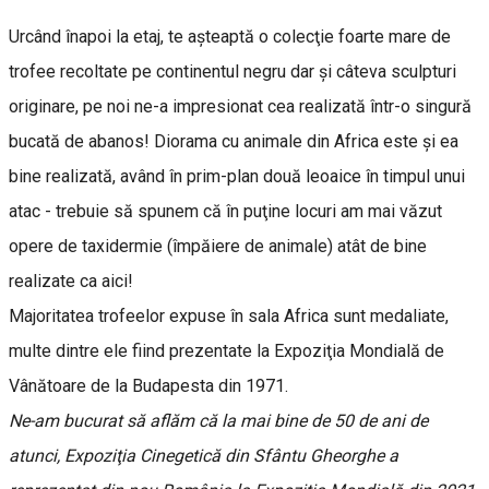
Urcând înapoi la etaj, te aşteaptă o colecţie foarte mare de
trofee recoltate pe continentul negru dar şi câteva sculpturi
originare, pe noi ne-a impresionat cea realizată într-o singură
bucată de abanos! Diorama cu animale din Africa este şi ea
bine realizată, având în prim-plan două leoaice în timpul unui
atac - trebuie să spunem că în puţine locuri am mai văzut
opere de taxidermie (împăiere de animale) atât de bine
realizate ca aici!
Majoritatea trofeelor expuse în sala Africa sunt medaliate,
multe dintre ele fiind prezentate la Expoziţia Mondială de
Vânătoare de la Budapesta din 1971.
Ne-am bucurat să aflăm că la mai bine de 50 de ani de
atunci, Expoziţia Cinegetică din Sfântu Gheorghe a