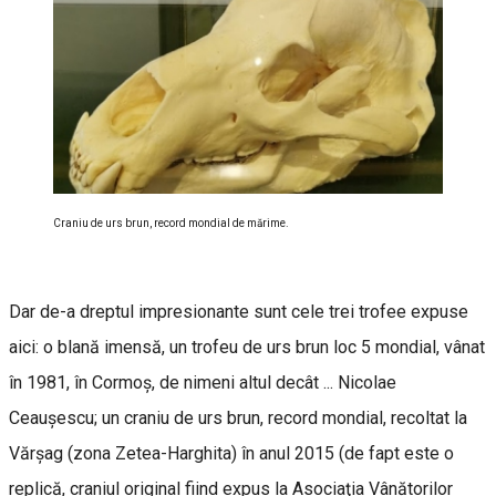
Craniu de urs brun, record mondial de mărime.
Dar de-a dreptul impresionante sunt cele trei trofee expuse
aici: o blană imensă, un trofeu de urs brun loc 5 mondial, vânat
în 1981, în Cormoş, de nimeni altul decât ... Nicolae
Ceauşescu; un craniu de urs brun, record mondial, recoltat la
Vărşag (zona Zetea-Harghita) în anul 2015 (de fapt este o
replică, craniul original fiind expus la Asociaţia Vânătorilor