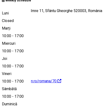
Weekly Schedule
Strada Gróf Mikó Imre 11, Sfântu Gheorghe 520003, România
Luni
Closed
Marți
Hartă
10:00
-
17:00
Miercuri
10:00
-
17:00
0720000707
Joi
10:00
-
17:00
Vineri
https://expo.vadon.ro/romana/70
10:00
-
17:00
Sâmbătă
10:00
-
17:00
Duminică