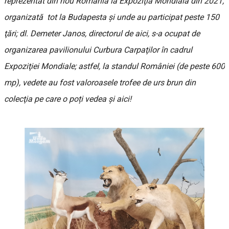
reprezentat din nou România la Expoziţia Mondială din 2021,
organizată tot la Budapesta şi unde au participat peste 150
ţări; dl. Demeter Janos, directorul de aici, s-a ocupat de
organizarea pavilionului Curbura Carpaţilor în cadrul
Expoziţiei Mondiale; astfel, la standul României (de peste 600
mp), vedete au fost valoroasele trofee de urs brun din
colecţia pe care o poți vedea și aici!