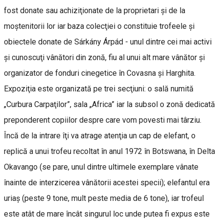
fost donate sau achiziţionate de la proprietari şi de la
moştenitorii lor iar baza colecţiei o constituie trofeele şi
obiectele donate de Sárkány Árpád - unul dintre cei mai activi
şi cunoscuţi vânători din zonă, fiu al unui alt mare vânător şi
organizator de fonduri cinegetice în Covasna şi Harghita.
Expoziţia este organizată pe trei secţiuni: o sală numită
„Curbura Carpaţilor”, sala „Africa” iar la subsol o zonă dedicată
preponderent copiilor despre care vom povesti mai târziu.
Încă de la intrare îţi va atrage atenţia un cap de elefant, o
replică a unui trofeu recoltat în anul 1972 în Botswana, în Delta
Okavango (se pare, unul dintre ultimele exemplare vânate
înainte de interzicerea vânătorii acestei specii); elefantul era
uriaş (peste 9 tone, mult peste media de 6 tone), iar trofeul
este atât de mare încât singurul loc unde putea fi expus este