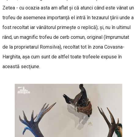
Zetea - cu ocazia asta am aflat şi că atunci când este vânat un
trofeu de asemenea importanţă el intră în tezaurul ţării unde a
fost recoltat iar vânătorul primeşte o replică); şi, nu în ultimul
rând, un magnific trofeu de cerb comun, original (împrumutat
de la proprietarul Romsilva), recoltat tot în zona Covasna-
Harghita, aşa cum sunt de altfel toate trofeele expuse în
această secţiune.