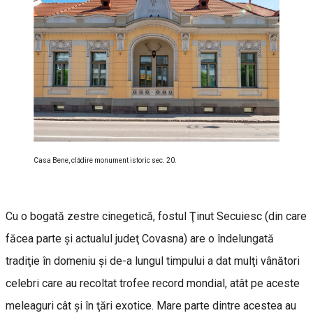
Casa Bene, clădire monument istoric sec. 20.
Cu o bogată zestre cinegetică, fostul Ţinut Secuiesc (din care
făcea parte şi actualul judeţ Covasna) are o îndelungată
tradiţie în domeniu şi de-a lungul timpului a dat mulţi vânători
celebri care au recoltat trofee record mondial, atât pe aceste
meleaguri cât şi în ţări exotice. Mare parte dintre acestea au