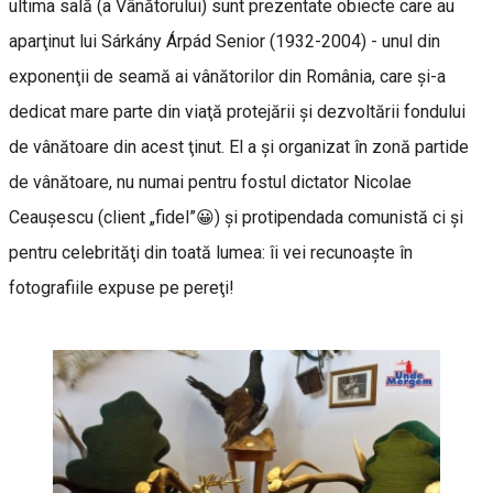
ultima sală (a Vânătorului) sunt prezentate obiecte care au
aparţinut lui Sárkány Árpád Senior (1932-2004) - unul din
exponenţii de seamă ai vânătorilor din România, care şi-a
dedicat mare parte din viaţă protejării şi dezvoltării fondului
de vânătoare din acest ţinut. El a şi organizat în zonă partide
de vânătoare, nu numai pentru fostul dictator Nicolae
Ceauşescu (client „fidel”😀) şi protipendada comunistă ci şi
pentru celebrităţi din toată lumea: îi vei recunoaşte în
fotografiile expuse pe pereţi!