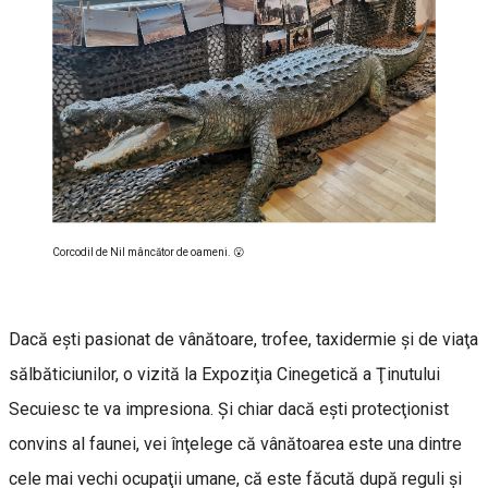
Corcodil de Nil mâncător de oameni. 😮
Dacă eşti pasionat de vânătoare, trofee, taxidermie şi de viaţa
sălbăticiunilor, o vizită la Expoziţia Cinegetică a Ţinutului
Secuiesc te va impresiona. Şi chiar dacă eşti protecţionist
convins al faunei, vei înţelege că vânătoarea este una dintre
cele mai vechi ocupaţii umane, că este făcută după reguli şi