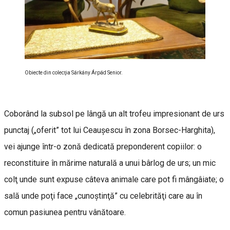
Obiecte din colecţia Sárkány Árpád Senior.
Coborând la subsol pe lângă un alt trofeu impresionant de urs
punctaj („oferit” tot lui Ceauşescu în zona Borsec-Harghita),
vei ajunge într-o zonă dedicată preponderent copiilor: o
reconstituire în mărime naturală a unui bârlog de urs; un mic
colţ unde sunt expuse câteva animale care pot fi mângâiate; o
sală unde poţi face „cunoştinţă” cu celebrităţi care au în
comun pasiunea pentru vânătoare.