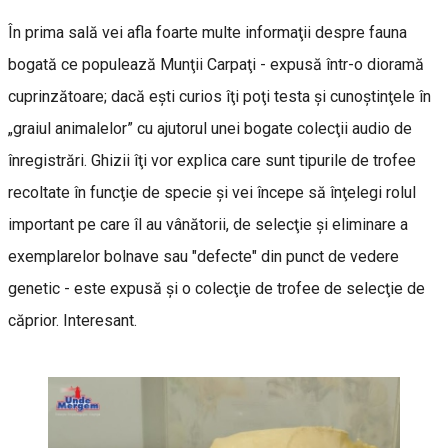
În prima sală vei afla foarte multe informaţii despre fauna
bogată ce populează Munţii Carpaţi - expusă într-o dioramă
cuprinzătoare; dacă eşti curios îţi poţi testa şi cunoştinţele în
„graiul animalelor” cu ajutorul unei bogate colecţii audio de
înregistrări. Ghizii îţi vor explica care sunt tipurile de trofee
recoltate în funcţie de specie şi vei începe să înţelegi rolul
important pe care îl au vânătorii, de selecţie şi eliminare a
exemplarelor bolnave sau "defecte" din punct de vedere
genetic - este expusă şi o colecţie de trofee de selecţie de
căprior. Interesant.