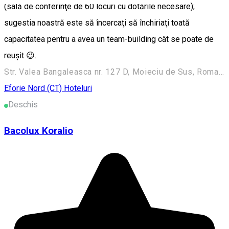
(sală de conferinţe de 60 locuri cu dotările necesare);
sugestia noastră este să încercaţi să închiriaţi toată
capacitatea pentru a avea un team-building cât se poate de
reuşit 😉.
Str. Valea Bangaleasca nr. 127 D, Moieciu de Sus, Romania
Eforie Nord (CT)
Hoteluri
Deschis
Bacolux Koralio