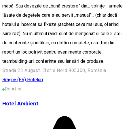
Strada 23 August, Eforie Nord 905300, România
Braşov (BV)
Hoteluri
Deschis
Hotel Ambient