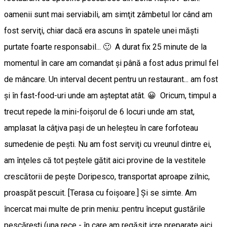
oamenii sunt mai serviabili, am simţit zâmbetul lor când am
fost serviţi, chiar dacă era ascuns în spatele unei măşti
purtate foarte responsabil... 🙂 A durat fix 25 minute de la
momentul în care am comandat şi până a fost adus primul fel
de mâncare. Un interval decent pentru un restaurant... am fost
şi în fast-food-uri unde am aşteptat atât. 😀 Oricum, timpul a
trecut repede la mini-foişorul de 6 locuri unde am stat,
amplasat la câţiva paşi de un heleşteu în care forfoteau
sumedenie de peşti. Nu am fost serviţi cu vreunul dintre ei,
am înţeles că tot peştele gătit aici provine de la vestitele
crescătorii de peşte Doripesco, transportat aproape zilnic,
proaspăt pescuit. [Terasa cu foişoare.] Şi se simte. Am
încercat mai multe de prin meniu: pentru început gustările
pescăreşti (una rece - în care am regăsit icre preparate aici,