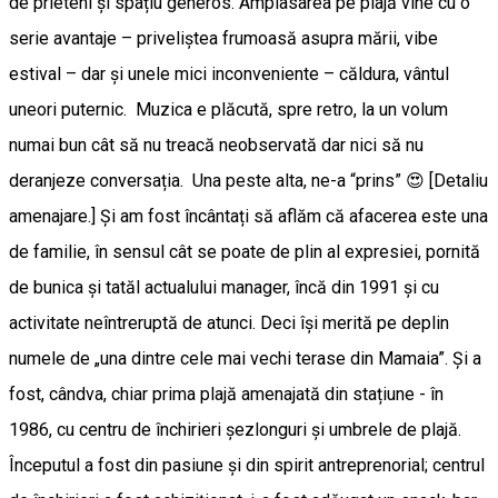
de prieteni și spațiu generos. Amplasarea pe plajă vine cu o
serie avantaje – priveliștea frumoasă asupra mării, vibe
estival – dar și unele mici inconveniente – căldura, vântul
uneori puternic. Muzica e plăcută, spre retro, la un volum
numai bun cât să nu treacă neobservată dar nici să nu
deranjeze conversația. Una peste alta, ne-a “prins” 😍 [Detaliu
amenajare.] Și am fost încântați să aflăm că afacerea este una
de familie, în sensul cât se poate de plin al expresiei, pornită
de bunica și tatăl actualului manager, încă din 1991 și cu
activitate neîntreruptă de atunci. Deci își merită pe deplin
numele de „una dintre cele mai vechi terase din Mamaia”. Și a
fost, cândva, chiar prima plajă amenajată din stațiune - în
1986, cu centru de închirieri șezlonguri și umbrele de plajă.
Începutul a fost din pasiune și din spirit antreprenorial; centrul