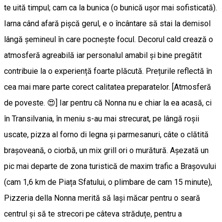
te uită timpul; cam ca la bunica (o bunică ușor mai sofisticată).
Iarna când afară pișcă gerul, e o încântare să stai la demisol
lângă șemineul în care pocnește focul. Decorul cald crează o
atmosferă agreabilă iar personalul amabil și bine pregătit
contribuie la o experiență foarte plăcută. Prețurile reflectă în
cea mai mare parte corect calitatea preparatelor. [Atmosferă
de poveste. 😍] Iar pentru că Nonna nu e chiar la ea acasă, ci
în Transilvania, în meniu s-au mai strecurat, pe lângă roșii
uscate, pizza al forno di legna și parmesanuri, câte o clătită
brașoveană, o ciorbă, un mix grill ori o murătură. Așezată un
pic mai departe de zona turistică de maxim trafic a Brașovului
(cam 1,6 km de Piața Sfatului, o plimbare de cam 15 minute),
Pizzeria della Nonna merită să lași măcar pentru o seară
centrul și să te strecori pe câteva străduțe, pentru a