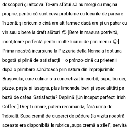
descoperi și altceva. Te-am sfătui să nu mergi cu mașina
proprie, pentru că sunt ceva probleme cu locurile de parcare
în zonă; și oricum o cină are alt farmec dacă are și un pahar cu
vin sau o bere la draft alături. 😉 [Bere în măsura potrivită,
însoţitoare perfectă pentru multe lucruri de prin meniu. 😉]
Prima noastră incursiune la Pizzeria della Nonna a fost una
bogată și plină de satisfacții – o prânzo-cină cu prietenii
după o plimbare sănătoasă prin natura din împrejurimile
Brașovului, care culinar s-a concretizat în ciorbă, supe, burger,
pizze, pește și lasagna, plus limonade, beri și specialități pe
bază de cafea. Satisfacția? Deplină. [Un început perfect: Irish
Coffee.] Drept urmare, putem recomanda, fără urmă de
îndoială: Supa cremă de ciuperci de pădure (la vizita noastră
aceasta era disponibilă la rubrica „supa cremă a zilei”, servită