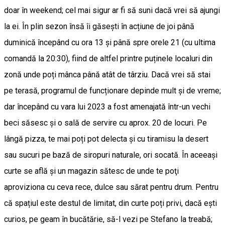
doar în weekend; cel mai sigur ar fi să suni dacă vrei să ajungi
la ei. În plin sezon însă îi găsești în acțiune de joi până
duminică începând cu ora 13 și până spre orele 21 (cu ultima
comandă la 20:30), fiind de altfel printre puținele localuri din
zonă unde poți mânca până atât de târziu. Dacă vrei să stai
pe terasă, programul de funcționare depinde mult și de vreme;
dar începând cu vara lui 2023 a fost amenajată într-un vechi
beci săsesc și o sală de servire cu aprox. 20 de locuri. Pe
lângă pizza, te mai poți pot delecta și cu tiramisu la desert
sau sucuri pe bază de siropuri naturale, ori socată. În aceeaşi
curte se află şi un magazin sătesc de unde te poţi
aproviziona cu ceva rece, dulce sau sărat pentru drum. Pentru
că spațiul este destul de limitat, din curte poți privi, dacă ești
curios, pe geam în bucătărie, să-l vezi pe Stefano la treabă;