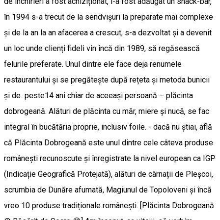
de închirieri a fost achiziționat, i-a fost adăugat un snack-bar,
în 1994 s-a trecut de la sendvișuri la preparate mai complexe
și de la an la an afacerea a crescut, s-a dezvoltat și a devenit
un loc unde clienți fideli vin încă din 1989, să regăsească
felurile preferate. Unul dintre ele face deja renumele
restaurantului și se pregătește după rețeta și metoda bunicii
și de peste14 ani chiar de aceeași persoană – plăcinta
dobrogeană. Alături de plăcinta cu măr, miere și nucă, se fac
integral în bucătăria proprie, inclusiv foile. - dacă nu știai, află
că Plăcinta Dobrogeană este unul dintre cele câteva produse
românești recunoscute și înregistrate la nivel european ca IGP
(Indicație Geografică Protejată), alături de cârnații de Pleșcoi,
scrumbia de Dunăre afumată, Magiunul de Topoloveni și încă
vreo 10 produse tradiționale românești. [Plăcinta Dobrogeană