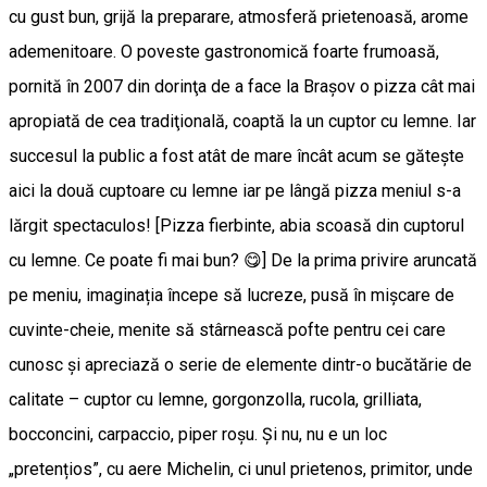
cu gust bun, grijă la preparare, atmosferă prietenoasă, arome
ademenitoare. O poveste gastronomică foarte frumoasă,
pornită în 2007 din dorinţa de a face la Braşov o pizza cât mai
apropiată de cea tradiţională, coaptă la un cuptor cu lemne. Iar
succesul la public a fost atât de mare încât acum se găteşte
aici la două cuptoare cu lemne iar pe lângă pizza meniul s-a
lărgit spectaculos! [Pizza fierbinte, abia scoasă din cuptorul
cu lemne. Ce poate fi mai bun? 😋] De la prima privire aruncată
pe meniu, imaginația începe să lucreze, pusă în mișcare de
cuvinte-cheie, menite să stârnească pofte pentru cei care
cunosc și apreciază o serie de elemente dintr-o bucătărie de
calitate – cuptor cu lemne, gorgonzolla, rucola, grilliata,
bocconcini, carpaccio, piper roșu. Și nu, nu e un loc
„pretențios”, cu aere Michelin, ci unul prietenos, primitor, unde