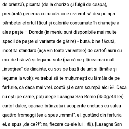
de brânză), picantă (de la chorizo și fulgii de ceapă),
presărată generos cu rucola; cine n-a vrut să dea pe apa
sâmbetei efortul făcut și caloriile consumate în drumeție a
ales pește – Dorada (în meniu sunt disponibile mai multe
specii de peşte și variante de gătire) - bună, bine făcută,
însoțită standard (așa vin toate variantele) de cartofi aurii cu
mix de brânză și legume sote (parcă ne plăcea mai mult
„însoțirea” de dinainte, cu sos pe bază de unt și lămâie și
legume la wok); va trebui să te mulțumești cu lămâia de pe
farfurie, că dacă mai vrei, costă și e cam scumpă aici 🤭. Dacă
nu ești pe carne, poți alege Lasagna San Remo (450g/44 lei)
cartof dulce, spanac, brânzeturi, acoperite onctuos cu salsa
quattro fromaggi (ea a spus „mmm!”, el, gustând din farfuria
ei, a spus „de ce?!”; na, fiecare cu-ale lui… 😀). [Lasagna San