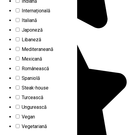
Indiană
Internațională
Italiană
Japoneză
Libaneză
Mediteraneană
Mexicană
Românească
Spaniolă
Steak-house
Turcească
Ungurească
Vegan
Vegetariană