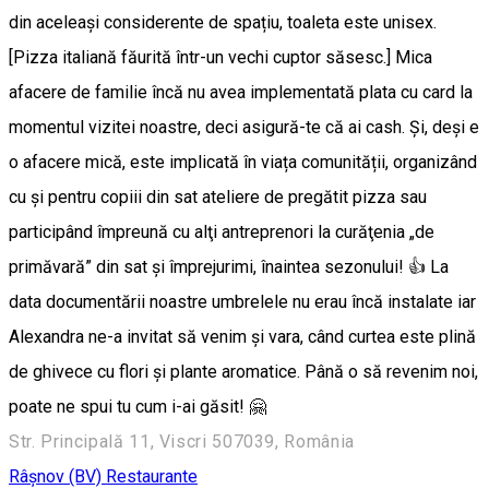
din aceleași considerente de spațiu, toaleta este unisex.
[Pizza italiană făurită într-un vechi cuptor săsesc.] Mica
afacere de familie încă nu avea implementată plata cu card la
momentul vizitei noastre, deci asigură-te că ai cash. Și, deși e
o afacere mică, este implicată în viața comunității, organizând
cu și pentru copiii din sat ateliere de pregătit pizza sau
participând împreună cu alţi antreprenori la curăţenia „de
primăvară” din sat şi împrejurimi, înaintea sezonului! 👍 La
data documentării noastre umbrelele nu erau încă instalate iar
Alexandra ne-a invitat să venim şi vara, când curtea este plină
de ghivece cu flori şi plante aromatice. Până o să revenim noi,
poate ne spui tu cum i-ai găsit! 🤗
Str. Principală 11, Viscri 507039, România
Râşnov (BV)
Restaurante