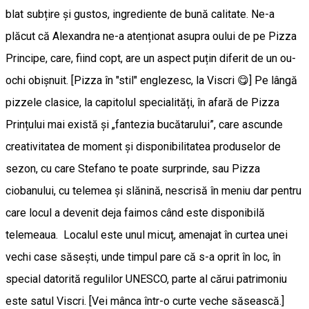
blat subțire și gustos, ingrediente de bună calitate. Ne-a
plăcut că Alexandra ne-a atenționat asupra oului de pe Pizza
Principe, care, fiind copt, are un aspect puțin diferit de un ou-
ochi obișnuit. [Pizza în "stil" englezesc, la Viscri 😋] Pe lângă
pizzele clasice, la capitolul specialități, în afară de Pizza
Prințului mai există și „fantezia bucătarului”, care ascunde
creativitatea de moment și disponibilitatea produselor de
sezon, cu care Stefano te poate surprinde, sau Pizza
ciobanului, cu telemea și slănină, nescrisă în meniu dar pentru
care locul a devenit deja faimos când este disponibilă
telemeaua. Localul este unul micuț, amenajat în curtea unei
vechi case săsești, unde timpul pare că s-a oprit în loc, în
special datorită regulilor UNESCO, parte al cărui patrimoniu
este satul Viscri. [Vei mânca într-o curte veche săsească.]