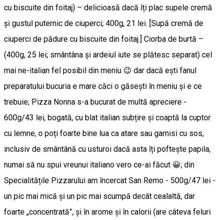
cu biscuite din foitaj) – delicioasă dacă îți plac supele cremă
și gustul puternic de ciuperci; 400g, 21 lei. [Supă cremă de
ciuperci de pădure cu biscuite din foitaj.] Ciorba de burtă –
(400g, 25 lei; smântâna și ardeiul iute se plătesc separat) cel
mai ne-italian fel posibil din meniu 😉 dar dacă ești fanul
preparatului bucuria e mare căci o găsești în meniu și e ce
trebuie; Pizza Nonna s-a bucurat de multă apreciere -
600g/43 lei, bogată, cu blat italian subțire și coaptă la cuptor
cu lemne, o poți foarte bine lua ca atare sau garnisi cu sos,
inclusiv de smântână cu usturoi dacă asta îți poftește papila,
numai să nu spui vreunui italiano vero ce-ai făcut 😀; din
Specialitățile Pizzarului am încercat San Remo - 500g/47 lei -
un pic mai mică și un pic mai scumpă decât cealaltă, dar
foarte „concentrată”, și în arome și în calorii (are câteva feluri