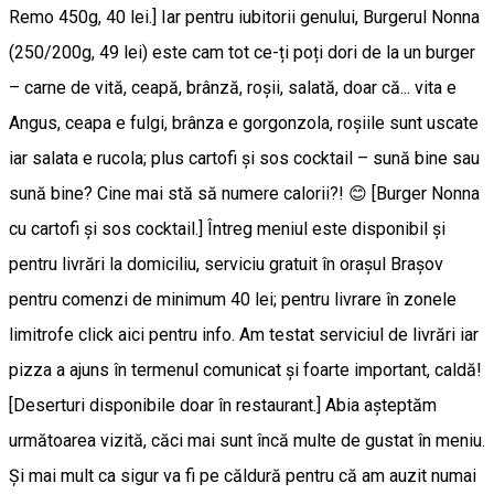
Remo 450g, 40 lei.] Iar pentru iubitorii genului, Burgerul Nonna
(250/200g, 49 lei) este cam tot ce-ți poți dori de la un burger
– carne de vită, ceapă, brânză, roșii, salată, doar că... vita e
Angus, ceapa e fulgi, brânza e gorgonzola, roșiile sunt uscate
iar salata e rucola; plus cartofi și sos cocktail – sună bine sau
sună bine? Cine mai stă să numere calorii?! 😊 [Burger Nonna
cu cartofi şi sos cocktail.] Întreg meniul este disponibil şi
pentru livrări la domiciliu, serviciu gratuit în oraşul Braşov
pentru comenzi de minimum 40 lei; pentru livrare în zonele
limitrofe click aici pentru info. Am testat serviciul de livrări iar
pizza a ajuns în termenul comunicat şi foarte important, caldă!
[Deserturi disponibile doar în restaurant.] Abia așteptăm
următoarea vizită, căci mai sunt încă multe de gustat în meniu.
Şi mai mult ca sigur va fi pe căldură pentru că am auzit numai