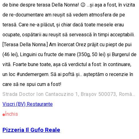
de bine despre terasa Della Nonna! 😉 ...și așa a fost, în vizita
de re-documentare am reușit să vedem atmosfera de pe
terasă. Care ne-a plăcut, și chiar dacă toate mesele erau
ocupate, ospătarii au reușit să servească în timpi acceptabili.
[Terasa Della Nonna.] Am încercat Orez prăjit cu piept de pui
(46 lei), Linguini cu fructe de mare (350g, 50 lei) și Burgerul de
vită. Foarte bune toate, așa că verdictul a fost: în continuare,
un loc #undemergem. Să ai poftă și... așteptăm o recenzie în
care să ne spui cum a fost!
Strada Doctor Ion Cantacuzino 1, Brașov 500073, România
Viscri (BV)
Restaurante
Închis
Pizzeria Il Gufo Reale