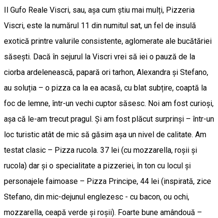
Il Gufo Reale Viscri, sau, așa cum știu mai mulți, Pizzeria
Viscri, este la numărul 11 din numitul sat, un fel de insulă
exotică printre valurile consistente, aglomerate ale bucătăriei
săsești. Dacă în sejurul la Viscri vrei să iei o pauză de la
ciorba ardelenească, papară ori tarhon, Alexandra și Stefano,
au soluția – o pizza ca la ea acasă, cu blat subțire, coaptă la
foc de lemne, într-un vechi cuptor săsesc. Noi am fost curioși,
așa că le-am trecut pragul. Și am fost plăcut surprinși – într-un
loc turistic atât de mic să găsim așa un nivel de calitate. Am
testat clasic – Pizza rucola. 37 lei (cu mozzarella, roșii și
rucola) dar și o specialitate a pizzeriei, în ton cu locul și
personajele faimoase – Pizza Principe, 44 lei (inspirată, zice
Stefano, din mic-dejunul englezesc - cu bacon, ou ochi,
mozzarella, ceapă verde și roșii). Foarte bune amândouă –