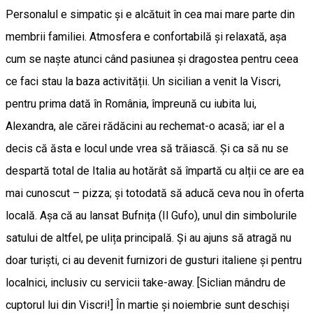
Personalul e simpatic și e alcătuit în cea mai mare parte din
membrii familiei. Atmosfera e confortabilă și relaxată, așa
cum se naște atunci când pasiunea și dragostea pentru ceea
ce faci stau la baza activității. Un sicilian a venit la Viscri,
pentru prima dată în România, împreună cu iubita lui,
Alexandra, ale cărei rădăcini au rechemat-o acasă; iar el a
decis că ăsta e locul unde vrea să trăiască. Și ca să nu se
despartă total de Italia au hotărât să împartă cu alții ce are ea
mai cunoscut – pizza; și totodată să aducă ceva nou în oferta
locală. Așa că au lansat Bufnița (Il Gufo), unul din simbolurile
satului de altfel, pe ulița principală. Și au ajuns să atragă nu
doar turiști, ci au devenit furnizori de gusturi italiene și pentru
localnici, inclusiv cu servicii take-away. [Siclian mândru de
cuptorul lui din Viscri!] În martie și noiembrie sunt deschiși