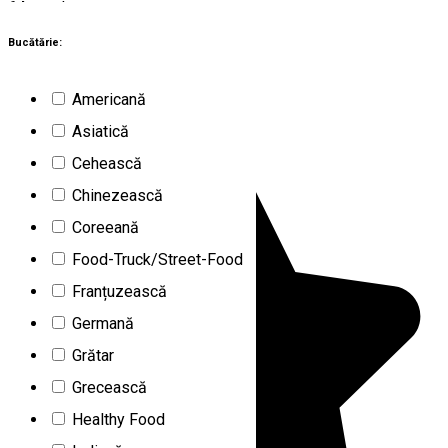
64
rezultate
Braşov (BV)
Restaurante
Bucătărie:
Închis
Americană
Pizzeria Della Nonna
Asiatică
Cehească
Chinezească
Coreeană
Food-Truck/Street-Food
Franțuzească
Germană
Grătar
Grecească
Healthy Food