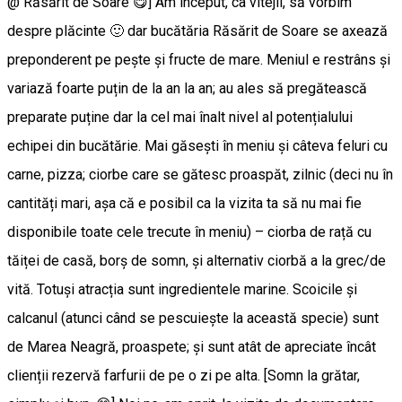
@ Răsărit de Soare 😋] Am început, ca vitejii, să vorbim
despre plăcinte 🙂 dar bucătăria Răsărit de Soare se axează
preponderent pe pește și fructe de mare. Meniul e restrâns și
variază foarte puțin de la an la an; au ales să pregătească
preparate puține dar la cel mai înalt nivel al potențialului
echipei din bucătărie. Mai găsești în meniu și câteva feluri cu
carne, pizza; ciorbe care se gătesc proaspăt, zilnic (deci nu în
cantități mari, așa că e posibil ca la vizita ta să nu mai fie
disponibile toate cele trecute în meniu) – ciorba de rață cu
tăiței de casă, borș de somn, și alternativ ciorbă a la grec/de
vită. Totuși atracția sunt ingredientele marine. Scoicile și
calcanul (atunci când se pescuiește la această specie) sunt
de Marea Neagră, proaspete; și sunt atât de apreciate încât
clienții rezervă farfurii de pe o zi pe alta. [Somn la grătar,