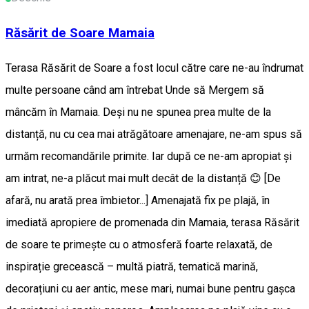
Răsărit de Soare Mamaia
Terasa Răsărit de Soare a fost locul către care ne-au îndrumat
multe persoane când am întrebat Unde să Mergem să
mâncăm în Mamaia. Deși nu ne spunea prea multe de la
distanță, nu cu cea mai atrăgătoare amenajare, ne-am spus să
urmăm recomandările primite. Iar după ce ne-am apropiat și
am intrat, ne-a plăcut mai mult decât de la distanță 😊 [De
afară, nu arată prea îmbietor...] Amenajată fix pe plajă, în
imediată apropiere de promenada din Mamaia, terasa Răsărit
de soare te primește cu o atmosferă foarte relaxată, de
inspirație grecească – multă piatră, tematică marină,
decorațiuni cu aer antic, mese mari, numai bune pentru gașca