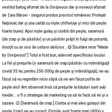
vestitul batog afumat de la Doripesco dar şi novacul afumat
de Ţara Bârsei - singurul produs piscicol românesc Protejat
Naţional; dar şi una caldă cu nişte chifteluţe şi mici din peşte
foarte bune). Apoi nişte gulaş şi ciorbă din peşte, saramură
(de crap şi de păstrăv) şi un păstrăv prăjit în fulgi de porumb,
însoţit cu un sos de usturoi delicios... 😋 [Gustare rece "Made
by Doripesco".] Totul a fost bun, adecvat specificului locului.
La fel şi preţurile (o saramură de crap/păstrăv cu mămăliguţă
costă 35 lei, pentru 250-300g de peşte şi mămăliguţă), ne-au
făcut să nu regretăm nicio clipă că ne-am făcut pofta de
peşte aici! Am observat însă că preţurile la băuturi sunt sub
medie ... o fi o strategie de marketing ca să te facă să iei şi o
cazare. 😉 [Saramură de crap.] Ciorba şi mai ales gulaşul din
peşte (crap) ne-au cucerit. Porţiile sunt foarte mari (450g +