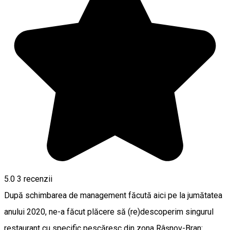
5.0
3
recenzii
După schimbarea de management făcută aici pe la jumătatea
anului 2020, ne-a făcut plăcere să (re)descoperim singurul
restaurant cu specific pescăresc din zona Râşnov-Bran: