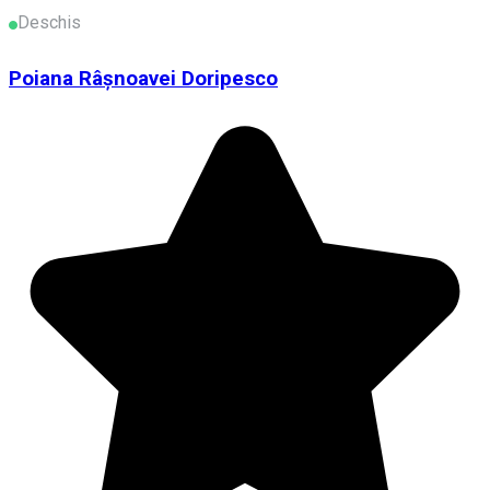
Deschis
Poiana Râşnoavei Doripesco