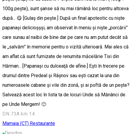
100g peşte), sunt şanse să nu mai rămână loc pentru altceva
după... 😋 [Gulaş din peşte.] După un final apoteotic cu nişte
papanaşi delicioşşşi, am observat în meniu şi nişte „porcării”
care sunau al naibii de bine dar pe care nu am putut decât să
le „salvăm” în memorie pentru o vizită ulterioară. Mai ales că
am aflat că sunt furnizate de renumita măcelărie Tixi din
Hărman... [Papanaşi cu dulceaţă de afine.] Eşti în trecere pe
drumul dintre Predeal şi Râşnov sau eşti cazat la una din
numeroasele cabane şi vile din zonă, şi ai poftă de un peşte?
Salvează acest loc în lista ta de locuri Unde să Mănânci de
pe Unde Mergem! 🙂
DN 73A km 14
Mamaia (CT)
Restaurante
Deschis