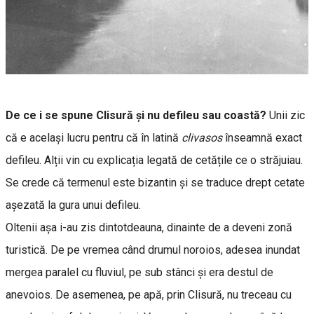
De ce i se spune Clisură și nu defileu sau coastă?
Unii zic
că e același lucru pentru că în latină
clivasos
înseamnă exact
defileu. Alții vin cu explicația legată de cetățile ce o străjuiau.
Se crede că termenul este bizantin și se traduce drept cetate
așezată la gura unui defileu.
Oltenii așa i-au zis dintotdeauna, dinainte de a deveni zonă
turistică. De pe vremea când drumul noroios, adesea inundat
mergea paralel cu fluviul, pe sub stânci și era destul de
anevoios. De asemenea, pe apă, prin Clisură, nu treceau cu