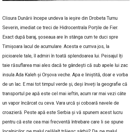
Clisura Dunării începe undeva la ieșire din Drobeta Turnu
Severin, imediat ce treci de Hidrocentrala Porțile de Fier.
Exact după baraj, șoseaua are în stânga cum te duci spre
Timișoara lacul de acumulare. Acesta e cumva jos, la
picioarele tale, îl admiri în toată splendoarea lui. Peisajul îți
taie răsuflarea mai ales dacă te gândești că sub apele lui zac
insula Ada Kaleh și Orșova veche. Apa e liniștită, doar e vorba
de un lac. E mai tot timpul verde și, deși înveți la geografie că
transportul pe apă este cel mai ieftin, acum rar mai vezi câte
un vapor încărcat cu ceva. Vara urcă și coboară navele de
croazieră. Peste apă este Serbia și vă spunem acest lucru
pentru că este cea mai frecventă întrebare care li se spune
localnicilor: pe malul celălalt trăiesc sârbii? Da, pe malul