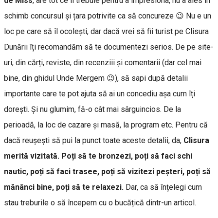
de Miss
, are tot ce îi trebuie pentru a impresiona, nu a ales în
schimb concursul și țara potrivite ca să concureze 😉 Nu e un
loc pe care să îl ocolești, dar dacă vrei să fii turist pe Clisura
Dunării îți recomandăm să te documentezi serios. De pe site-
uri, din cărți, reviste, din recenziii și comentarii (dar cel mai
bine, din ghidul Unde Mergem 😉), să sapi după detalii
importante care te pot ajuta să ai un concediu așa cum îți
dorești. Și nu glumim, fă-o cât mai sârguincios. De la
perioadă, la loc de cazare și masă, la program etc. Pentru că
dacă reușești să pui la punct toate aceste detalii, da,
Clisura
merită vizitată. Poți să te bronzezi, poți să faci schi
nautic, poți să faci trasee, poți să vizitezi peșteri, poți să
mănânci bine, poți să te relaxezi.
Dar, ca să înțelegi cum
stau treburile o să începem cu o bucățică dintr-un articol.