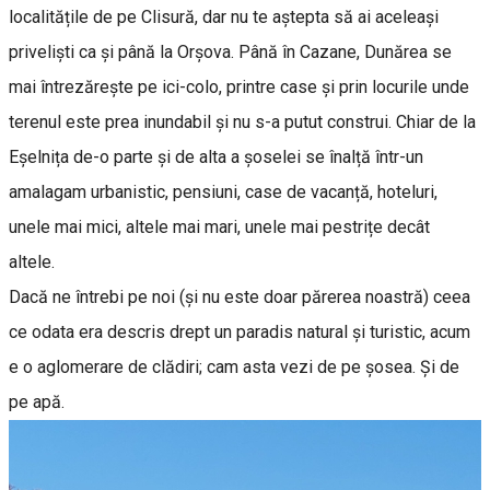
localitățile de pe Clisură, dar nu te aștepta să ai aceleași
priveliști ca și până la Orșova. Până în Cazane, Dunărea se
mai întrezărește pe ici-colo, printre case și prin locurile unde
terenul este prea inundabil și nu s-a putut construi. Chiar de la
Eșelnița de-o parte și de alta a șoselei se înalță într-un
amalagam urbanistic, pensiuni, case de vacanță, hoteluri,
unele mai mici, altele mai mari, unele mai pestrițe decât
altele.
Dacă ne întrebi pe noi (și nu este doar părerea noastră) ceea
ce odata era descris drept un paradis natural și turistic, acum
e o aglomerare de clădiri; cam asta vezi de pe șosea. Şi de
pe apă.