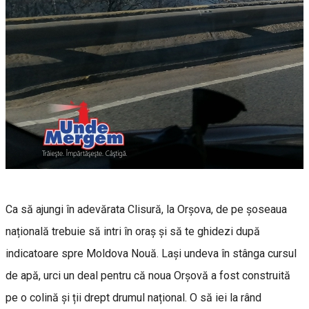
Ca să ajungi în adevărata Clisură, la Orșova, de pe șoseaua
națională trebuie să intri în oraș și să te ghidezi după
indicatoare spre Moldova Nouă. Lași undeva în stânga cursul
de apă, urci un deal pentru că noua Orșovă a fost construită
pe o colină și ții drept drumul național. O să iei la rând