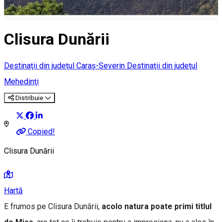
Clisura Dunării
Destinaţii din judeţul Caraş-Severin
Destinaţii din judeţul
Mehedinţi
Distribuie
Copied!
Clisura Dunării
Hartă
E frumos pe Clisura Dunării,
acolo natura poate primi titlul