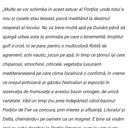
„
Multe se vor schimba în acest estuar al Porţilor, unde totul e
nou şi casele stau terasat, parcă meditând la destinul
nesperat al locului. Nu va trece multă apă pe Dunăre până să
ajungă urbea asta la animaţia pe care o binemerită; liniştitul
golf e croit, ni se pare, pentru o multicoloră flotilă de
agrement, schi nautic, jocuri pe apă, în timp ce ţărmul îşi cere
chiparoşii, smochinii, citricele, vegetaţia luxuriant-
mediteraneeană pe care clima localnică o confirmă, în vreme
ce oraşul-potcoavă ar găzdui festivaluri şi expoziţii în
rezervaţia de frumuseţe a acestui bazin omogen, de unică
varietate. Văd un timp (nu prea îndepărtat) când bazinul
Porţilor de Fier va concura, prin interes şi afluenţă, Litoralul şi
Delta, chemându-i pe oameni ca un magnet. E bine să visăm