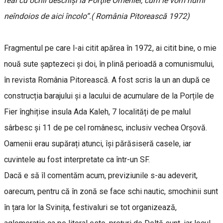
real cu ochii deschişi la Porţile Omeniei, cum le vom numi
neîndoios de aici încolo“.( România Pitorească 1972)
Fragmentul pe care l-ai citit apărea în 1972, ai citit bine, o mie
nouă sute șaptezeci și doi, în plină perioadă a comunismului,
în revista România Pitorească. A fost scris la un an după ce
construcția barajului și a lacului de acumulare de la Porțile de
Fier înghițise insula Ada Kaleh, 7 localități de pe malul
sârbesc și 11 de pe cel românesc, inclusiv vechea Orșovă.
Oamenii erau supărați atunci, își părăsiseră casele, iar
cuvintele au fost interpretate ca într-un SF.
Dacă e să îl comentăm acum, previziunile s-au adeverit,
oarecum, pentru că în zonă se face schi nautic, smochinii sunt
în țara lor la Svinița, festivaluri se tot organizează,