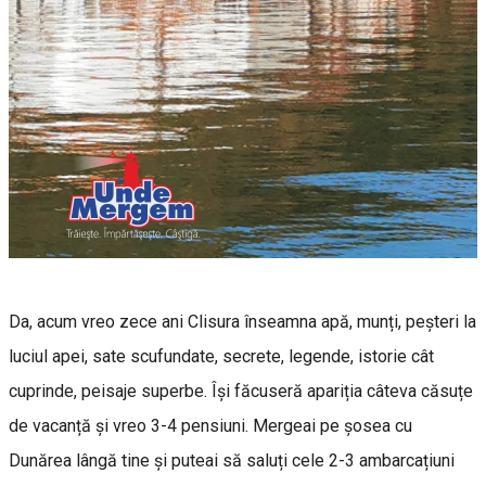
Da, acum vreo zece ani Clisura înseamna apă, munți, peșteri la
luciul apei, sate scufundate, secrete, legende, istorie cât
cuprinde, peisaje superbe. Își făcuseră apariția câteva căsuțe
de vacanță și vreo 3-4 pensiuni. Mergeai pe șosea cu
Dunărea lângă tine și puteai să saluți cele 2-3 ambarcațiuni