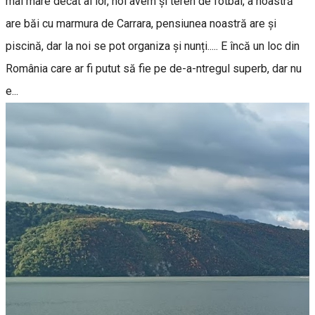
mai mare decât al lor, noi avem și teren de fotbal, a noastră
are băi cu marmura de Carrara, pensiunea noastră are și
piscină, dar la noi se pot organiza și nunți..... E încă un loc din
România care ar fi putut să fie pe de-a-ntregul superb, dar nu
e...