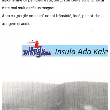
aglomerație ca pe litoral este, prețuri de Deltă sunt, iar locul
este mai mult decât un magnet.
Asta cu „porțile omeniei” ne tot frământă, însă, pe noi, dar
ajungem și acolo.