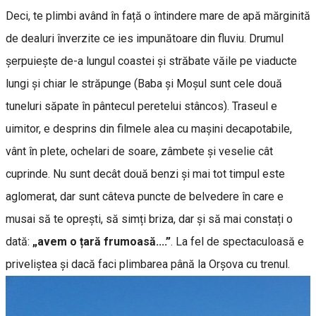
Deci, te plimbi având în față o întindere mare de apă mărginită
de dealuri înverzite ce ies impunătoare din fluviu. Drumul
șerpuiește de-a lungul coastei și străbate văile pe viaducte
lungi și chiar le străpunge (Baba și Moșul sunt cele două
tuneluri săpate în pântecul peretelui stâncos). Traseul e
uimitor, e desprins din filmele alea cu mașini decapotabile,
vânt în plete, ochelari de soare, zâmbete și veselie cât
cuprinde. Nu sunt decât două benzi și mai tot timpul este
aglomerat, dar sunt câteva puncte de belvedere în care e
musai să te oprești, să simți briza, dar și să mai constați o
dată:
„avem o țară frumoasă....”
. La fel de spectaculoasă e
priveliștea și dacă faci plimbarea până la Orșova cu trenul.