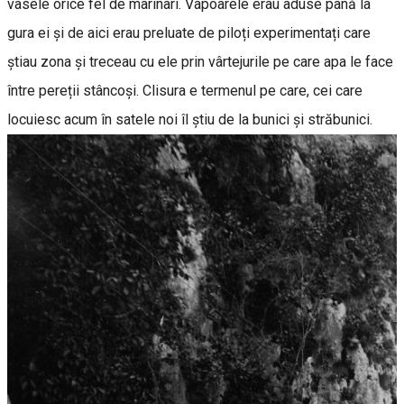
vasele orice fel de marinari. Vapoarele erau aduse până la
gura ei și de aici erau preluate de piloți experimentați care
știau zona și treceau cu ele prin vârtejurile pe care apa le face
între pereții stâncoși. Clisura e termenul pe care, cei care
locuiesc acum în satele noi îl știu de la bunici și străbunici.