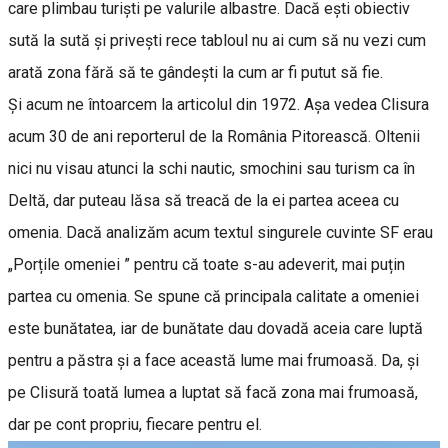
care plimbau turiști pe valurile albastre. Dacă ești obiectiv
sută la sută și privești rece tabloul nu ai cum să nu vezi cum
arată zona fără să te gândești la cum ar fi putut să fie.
Și acum ne întoarcem la articolul din 1972. Așa vedea Clisura
acum 30 de ani reporterul de la România Pitorească. Oltenii
nici nu visau atunci la schi nautic, smochini sau turism ca în
Deltă, dar puteau lăsa să treacă de la ei partea aceea cu
omenia. Dacă analizăm acum textul singurele cuvinte SF erau
„Porțile omeniei ” pentru că toate s-au adeverit, mai puțin
partea cu omenia. Se spune că principala calitate a omeniei
este bunătatea, iar de bunătate dau dovadă aceia care luptă
pentru a păstra și a face această lume mai frumoasă. Da, și
pe Clisură toată lumea a luptat să facă zona mai frumoasă,
dar pe cont propriu, fiecare pentru el.